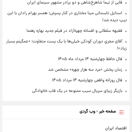
قابی از نیما شاهرخ‌شاهی و دو برادر مشهور سینمای ایران
۱۷ ساعت پیش
واکنش تند تاکر کارلسون به حمله آمریکا به
استایل تابستانی مینا مختاری در کنار پسرش؛ همسر بهرام رادان با این
مدرسه میناب؛ «باید سیلی محکمی به صورت
تیپ دیده شد!
ترامپ زد»
فقیهه سلطانی و افسانه چهره‌آزاد در فیلم جدید بهاره رهنما
۱۷ ساعت پیش
قیمت طلا و سکه امروز چهارشنبه ۱۴ مرداد
آقای مجریِ دوران کودکی خیلی‌ها با یک پست متفاوت؛ «غمگینم بسیار
۱۴۰۵/کاهش قیمت طلا و سکه
زیاد»!
فال حافظ چهارشنبه ۱۴ مرداد ماه ۱۴۰۵
زمان پخش «مرد سه هزار چهره» مشخص شد
فال روزانه واقعی چهارشنبه ۱۴ مرداد ۱۴۰۵
بازیگر زیبای سریال سیب ممنوعه در یک قاب خانوادگی
صفحه خبر - وب گردی
اقتصاد ایران