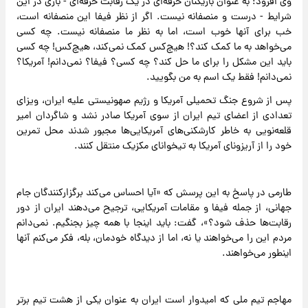
وی افزود: به عنوان بازیکنان حرفه‌ای در یک رقابت حرفه‌ای - بازی در این
شرایط - درست و منصفانه نیست. اگر از نظر فیفا این منصفانه است،
خب برای آنها خوب است، اما به نظر ما منصفانه نیست. چه کسی
می‌خواهد به ما کمک کند؟! هیچ‌کس کمک نمی‌کند، هیچ‌کس! چه کسی
باید این مشکل را برای ما حل کند؟ چه کسی؟ فیفا؟ نمی‌دانم! آمریکا؟
نمی‌دانم! فقط یک اسم به من بگویید.
پس از شروع جنگ تحمیلی آمریکا و رژیم صهونیستی علیه ایران، ویزای
تعدادی از اعضای تیم ایران از سوی آمریکا صادر نشد و شاگردان امیر
قلعه‌نویی به خاطر کارشکنی‌های آمریکایی‌ها مجبور شدند محل تمرین
خود را از آریزونای آمریکا به تیخوانای مکزیک منتقل کنند.
طارمی در پاسخ به این پرسش که «آیا احساس می‌کند برگزارکنندگان جام
جهانی، از جمله فیفا و مقامات آمریکایی، ترجیح می‌دهند ایران از دور
رقابت‌ها حذف شود؟»، گفت: باید اینجا با همه چیز بجنگیم. نمی‌دانم
مردم این را می‌خواهند یا نه، اما از دیدگاه خودمان، بله، فکر می‌کنم آنها
اینطور می‌خواهند.
مهاجم تیم ملی که امیدوار است ایران به عنوان یکی از هشت تیم برتر