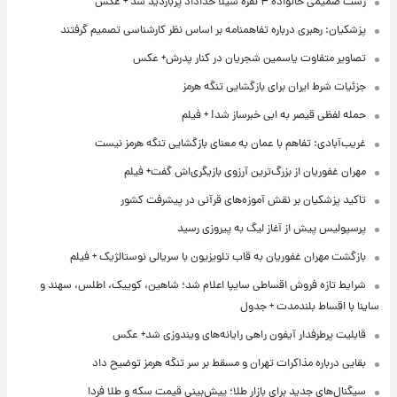
ژست صمیمی خانواده ۴ نفره شیلا خداداد پربازدید شد + عکس
پزشکیان: رهبری درباره تفاهمنامه بر اساس نظر کارشناسی تصمیم گرفتند
تصاویر متفاوت یاسمین شجریان در کنار پدرش+ عکس
جزئیات شرط ایران برای بازگشایی تنگه هرمز
حمله لفظی قیصر به ابی خبرساز شد! + فیلم
غریب‌آبادی: تفاهم با عمان به معنای بازگشایی تنگه هرمز نیست
مهران غفوریان از بزرگ‌ترین آرزوی بازیگری‌اش گفت+ فیلم
تاکید پزشکیان بر نقش آموزه‌های قرآنی در پیشرفت کشور
پرسپولیس پیش از آغاز لیگ به پیروزی رسید
بازگشت مهران غفوریان به قاب تلویزیون با سریالی نوستالژیک + فیلم
شرایط تازه فروش اقساطی سایپا اعلام شد؛ شاهین، کوییک، اطلس، سهند و
ساینا با اقساط بلندمدت + جدول
قابلیت پرطرفدار آیفون راهی رایانه‌های ویندوزی شد+ عکس
بقایی درباره مذاکرات تهران و مسقط بر سر تنگه هرمز توضیح داد
سیگنال‌های جدید برای بازار طلا؛ پیش‌بینی قیمت سکه و طلا فردا