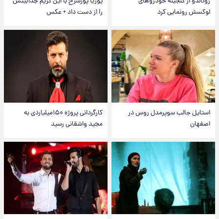
رونالدو از گنجینه خودروهای
پوریا پورسرخ با این گریم جذابیتش
لوکسش رونمایی کرد
را از دست داد + عکس
استایل جالب سوپرمدل روس در
کارگردانی پروژه ۱۵۰میلیاردی به
اصفهان
مجید واشقانی رسید