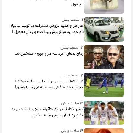
+ جدول
۱۲ ساعت پیش
آغاز طرح جدید فروش مشارکت در تولید سایپا؛
نام خودرو، مبلغ پیش پرداخت و زمان تحویل |
سود مشارکت چند درصد است؟
۱۳ ساعت پیش
زمان پخش «مرد سه هزار چهره» مشخص شد
۱۳ ساعت پیش
کار استقلال و رامین رضاییان رسما تمام شد +
عکس / خداحافظی صمیمانه آبی ها با رامین!
۱۴ ساعت پیش
آتش اختلاف در اینستاگرام؛ تمجید از حردانی به
مذاق رضاییان خوش نیامد+عکس
۱۴ ساعت پیش