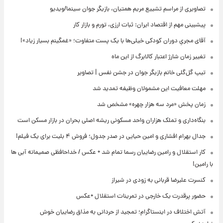
تصاویری از مراسم تشییع مریم همتیان، بازیگر جوان سینما/ویدیو
پیشبینی مهم از اقتصاد ایران: ثبات ارزی، تورم و بازار کار
آقای مجریِ دوران کودکی خیلی‌ها با یک پست متفاوت؛ «غمگینم بسیار زیاد»!
تغییر زمان شارژ اعتبار کالابرگ از این ماه
تیپ گل‌گلی خانم بازیگر جوان در جشن نفس | تصاویر
مهلت معافیت این مشمولان وظیفه تمدید شد
زمان پخش «مرد سه هزار چهره» مشخص شد
بنگاه‌داری و تملک هزاران واحد مسکونی ریشه اصلی بحران در بازار مسکن است
جدال بهرام افشاری و امین حیایی در صدر جدول؛ فروش ۴ بلیت برای یک فیلم!
کار استقلال و رامین رضاییان رسما تمام شد + عکس / خداحافظی صمیمانه آبی ها
با رامین!
کنسرت علیرضا قربانی به زودی در شیراز
حضور پرقدرت یک خارجی در تمرینات استقلال +عکس
آتش اختلاف در اینستاگرام؛ تمجید از حردانی به مذاق رضاییان خوش