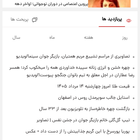
پروین اعتصامی در دوران نوجوانی؛ اواخر دهه
۱۲۹۰ شمسی
پربازدید ها
پربحث ها
۱۴ ساعت پیش
قدرت‌نمایی نظامی چین؛ بمب‌افکن حامل موشک
روز
هفته
ماه
سال
هسته‌ای در آسمان ظاهر شد
تصاویری از مراسم تشییع مریم همتیان، بازیگر جوان سینما/ویدیو
۱۵ ساعت پیش
رونالدو از گنجینه خودروهای لوکسش رونمایی
چهره خشن و انرژی زنانه سپیده خداوردی همه را میخکوب کرد؛ همسر
کرد
رضا عطاران در اجل معلق به تیم بانوان جنگجو پیوست!/ویدیو
۱۶ ساعت پیش
قیمت طلا امروز چهارشنبه ۱۴ مرداد ۱۴۰۵
قیمت دلار در بازار آزاد امروز چهارشنبه ۱۴ مرداد
استایل جالب سوپرمدل روس در اصفهان
۱۴۰۵/ نرخ‌ها ثابت ماند؟ +جدول
بازگشت چهره خاطره‌ساز به تلویزیون بعد از ۳۳ سال
۱۶ ساعت پیش
تیپ گل‌گلی خانم بازیگر جوان در جشن نفس | تصاویر
علی مطهری: اجرای کامل تفاهم‌نامه اسلام‌آباد،
پیروزی بزرگ‌تری برای ایران است
پوریا پورسرخ با این گریم جذابیتش را از دست داد + عکس