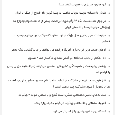
این قانون سربازی به نفع بیرانوند شد!
تلاش ناامیدانه‌ دولت دونالد ترامپ در پیدا کردن راه خروج از جنگ با ایران
در چهار ماه نخست ۱۴۰۵ رقم خورد؛ پرداخت بیش از ۸ همت وام ازدواج به
زوج‌های جوان توسط بانک ملی ایران
سرنوشت عجیب این هتل بزرگ در ارمنستان که هرگز به بهره‌برداری نرسید +
تصاویر
ادعای جدید وزیر خزانه‌داری آمریکا درخصوص توافق برای بازگشایی تنگه هرمز
۱۰۰ هکتار از تالاب میانکاله در آتش عمدی خاکستر شد + تصاویر
پزشکیان: وحدت و همبستگی کشورهای اسلامی می‌تواند زمینه غلبه حق بر باطل
را فراهم کند
آغاز طرح جدید فروش مشارکت در تولید سایپا؛ نام خودرو، مبلغ پیش پرداخت و
زمان تحویل | سود مشارکت چند درصد است؟
سامانه‌های تامین اجتماعی ممکن است قطع و یا مختل شوند + جزئیات
فقیهه سلطانی و افسانه چهره‌آزاد در فیلم جدید بهاره رهنما
استقلال جانشین رامین را از اسپانیا می آورد