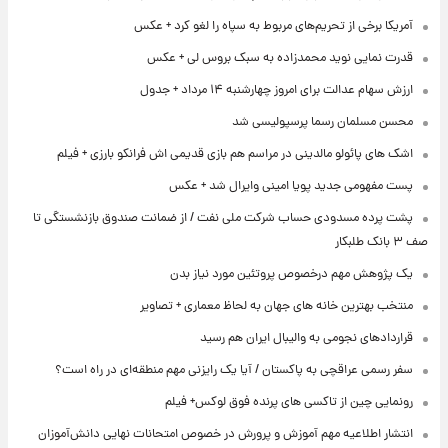
آمریکا برخی از تحریم‌های مربوط به سپاه را لغو کرد + عکس
قدرت نمایی نوید محمدزاده به سبک بروس لی + عکس
ارزش سهام عدالت برای امروز چهارشنبه ۱۴ مرداد + جدول
محسن مسلمان رسما پرسپولیسی شد
اشک های پائولو مالدینی در مراسم هم بازی قدیمی اش فرانکو بارزی + فیلم
پست مفهومی جدید پویا امینی وایرال شد + عکس
پشت پرده‌ مسدودی حساب شرکت ملی نفت / از ضمانت صندوق بازنشستگی تا
صف ۳ بانک طلبکار
یک پژوهش مهم درخصوص پروتئین مورد نیاز بدن
منتخب بهترین خانه های جهان به لحاظ معماری + تصاویر
قراردادهای نجومی به والیبال ایران هم رسید
سفر رسمی عراقچی به پاکستان / آیا یک رایزنی مهم منطقه‌ای در راه است؟
رونمایی چین از تاکسی های پرنده فوق لوکس+ فیلم
انتشار اطلاعیه مهم آموزش و پرورش در خصوص امتحانات نهایی دانش‌آموزان