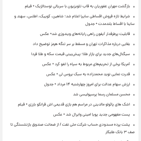
بازگشت مهران غفوریان به قاب تلویزیون با سریالی نوستالژیک + فیلم
شرایط تازه فروش اقساطی سایپا اعلام شد؛ شاهین، کوییک، اطلس، سهند و
ساینا با اقساط بلندمدت + جدول
قابلیت پرطرفدار آیفون راهی رایانه‌های ویندوزی شد+ عکس
بقایی درباره مذاکرات تهران و مسقط بر سر تنگه هرمز توضیح داد
سیگنال‌های جدید برای بازار طلا؛ پیش‌بینی قیمت سکه و طلا فردا
آمریکا برخی از تحریم‌های مربوط به سپاه را لغو کرد + عکس
قدرت نمایی نوید محمدزاده به سبک بروس لی + عکس
ارزش سهام عدالت برای امروز چهارشنبه ۱۴ مرداد + جدول
محسن مسلمان رسما پرسپولیسی شد
اشک های پائولو مالدینی در مراسم هم بازی قدیمی اش فرانکو بارزی + فیلم
پست مفهومی جدید پویا امینی وایرال شد + عکس
پشت پرده‌ مسدودی حساب شرکت ملی نفت / از ضمانت صندوق بازنشستگی تا
صف ۳ بانک طلبکار