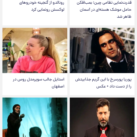
قدرت‌نمایی نظامی چین؛ بمب‌افکن
رونالدو از گنجینه خودروهای
حامل موشک هسته‌ای در آسمان
لوکسش رونمایی کرد
ظاهر شد
پوریا پورسرخ با این گریم جذابیتش
استایل جالب سوپرمدل روس در
را از دست داد + عکس
اصفهان