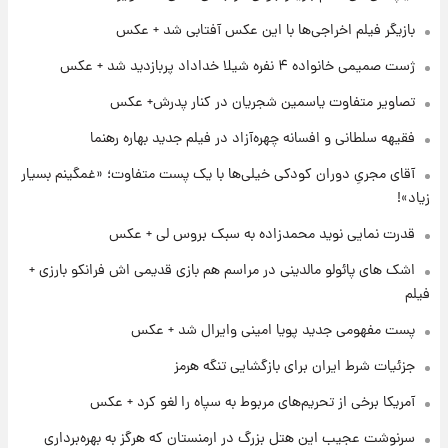
بازیگر فیلم اخراجی‌ها با این عکس آفتابی شد + عکس
۱ روز پیش
ژست صمیمی خانواده ۴ نفره شیلا خداداد پربازدید شد + عکس
کار استقلال و رامین رضاییان رسما تمام شد +
عکس / خداحافظی صمیمانه آبی ها با رامین!
تصاویر متفاوت یاسمین شجریان در کنار پدرش+ عکس
فقیهه سلطانی و افسانه چهره‌آزاد در فیلم جدید بهاره رهنما
۱ روز پیش
آتش اختلاف در اینستاگرام؛ تمجید از حردانی به
آقای مجریِ دوران کودکی خیلی‌ها با یک پست متفاوت؛ «غمگینم بسیار
مذاق رضاییان خوش نیامد+عکس
زیاد»!
قدرت نمایی نوید محمدزاده به سبک بروس لی + عکس
۱ روز پیش
پروین اعتصامی در دوران نوجوانی؛ اواخر دهه
اشک های پائولو مالدینی در مراسم هم بازی قدیمی اش فرانکو بارزی +
۱۲۹۰ شمسی
فیلم
پست مفهومی جدید پویا امینی وایرال شد + عکس
۱ روز پیش
قدرت‌نمایی نظامی چین؛ بمب‌افکن حامل موشک
جزئیات شرط ایران برای بازگشایی تنگه هرمز
هسته‌ای در آسمان ظاهر شد
آمریکا برخی از تحریم‌های مربوط به سپاه را لغو کرد + عکس
سرنوشت عجیب این هتل بزرگ در ارمنستان که هرگز به بهره‌برداری