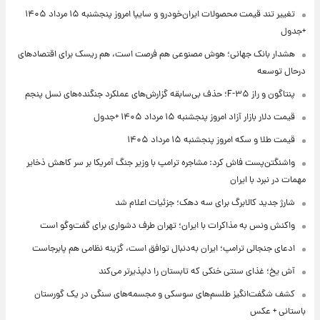
تغییر تند قیمت محصولات ایران‌خودرو و سایپا امروز پنجشنبه ۱۵ مرداد ۱۴۰۵
+جدول
هشدار بانک جهانی؛ هوش مصنوعی هم فرصت است، هم ریسک برای اقتصادهای
درحال توسعه
پنتاگون و راز F-۳۵؛ حذف بی‌سابقه گزارش‌های عملکرد جنگنده‌های نسل پنجم
قیمت دلار بازار آزاد امروز پنجشنبه ۱۵ مرداد ۱۴۰۵ +جدول
قیمت طلا و سکه امروز پنجشنبه ۱۵ مرداد ۱۴۰۵
واشنگتن‌پست فاش کرد: مشاجره ترامپ با وزیر جنگ آمریکا بر سر کاهش ذخایر
مهمات در نبرد با ایران
شارژ جدید کالابرگ برای سه دهک؛ جزئیات اعلام شد
واکنش ونس به مذاکرات با ایران؛ تهران طرف دشواری برای گفت‌وگو است
ادعای جنجالی ترامپ؛ ایران به‌دنبال توافق است، گزینه نظامی هم پابرجاست
آش یخ؛ غذای سنتی خنکی که تابستان را دلپذیرتر می‌کند
کشف شگفت‌انگیز طلسم‌های سوسکی و مجسمه‌های سنگی در یک گورستان
باستانی + عکس