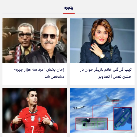
پنجره
تیپ گل‌گلی خانم بازیگر جوان در
زمان پخش «مرد سه هزار چهره»
جشن نفس | تصاویر
مشخص شد