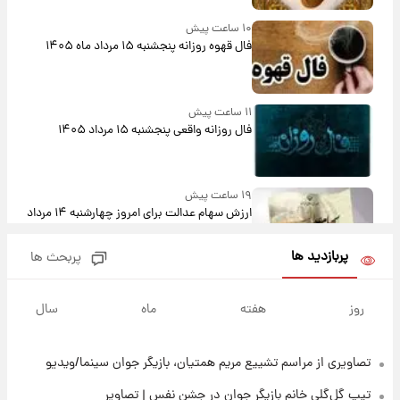
۱۰ ساعت پیش
فال قهوه روزانه پنجشنبه ۱۵ مرداد ماه ۱۴۰۵
۱۱ ساعت پیش
فال روزانه واقعی پنجشنبه ۱۵ مرداد ۱۴۰۵
۱۹ ساعت پیش
ارزش سهام عدالت برای امروز چهارشنبه ۱۴ مرداد
+ جدول
پربازدید ها
پربحث ها
۲۳ ساعت پیش
آغاز طرح جدید فروش مشارکت در تولید سایپا؛
روز
هفته
ماه
سال
نام خودرو، مبلغ پیش پرداخت و زمان تحویل |
سود مشارکت چند درصد است؟
تصاویری از مراسم تشییع مریم همتیان، بازیگر جوان سینما/ویدیو
۱ روز پیش
زمان پخش «مرد سه هزار چهره» مشخص شد
تیپ گل‌گلی خانم بازیگر جوان در جشن نفس | تصاویر