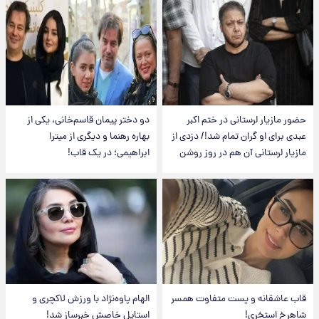
حضور مازیار لرستانی در ختم اکبر
دو دختر پیمان قاسم‌خانی، یکی از
عبدی برای او گران تمام شد!/ دزدی از
بهاره رهنما و دیگری از میترا
مازیار لرستانی آن هم در روز روشن
ابراهیمی؛ در یک قاب!
قاب عاشقانه و پست متفاوت همسر
الهام پاوه‌نژاد با ورزش لاکچری و
شاهرخ استخری!
استایل خاصش خبرساز شد!