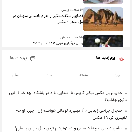
۱۲ ساعت پیش
تصاویر شگفت‌انگیز از اهرام باستانی سودان در
دل صحرا + عکس
۱۵ ساعت پیش
زمان برگزاری دربی ۱۰۷ اعلام شد؟
پربازدید ها
پربحث ها
۱۵ ساعت پیش
خبر انتصاب جدید محسن رضایی حذف شد +
روز
هفته
ماه
سال
جزئیات
جدیدترین عکس نیکی کریمی با استایل تازه در باشگاه؛ چه خبر از این
۱۶ ساعت پیش
پست جدید محسن رضایی در شورای عالی امنیت
بانوی جذاب؟
ملی
جنجال جراحی زیبایی ۴۰ میلیارد تومانی خواننده زن | چهره او چه
تغییری کرد؟ | عکس
۲۰ ساعت پیش
آتش‌سوزی در لوناپارک شیراز؛ آخرین وضعیت
سلفی دیدنی نیوشا ضیغمی و دخترش؛ بهترین حال جهان را دارم!