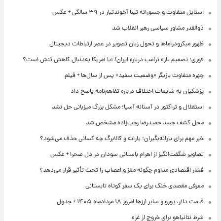
استایل متفاوت و جسورانه تینا آخوندتبار در ۳۹ سالگی + عکس
ذوالقدر مشاور سیاسی رهبر انقلاب شد
ظهور میکرودراماها و تحول زبان تصویر در عصر ارتباطات دیجیتال
فوری؛ تصمیم تازه ترامپ درباره ایران/ آیا آمریکا به‌دنبال کاهش تنش است؟
چهره متفاوت بازیگر «وضعیت سفید» پس از سال‌ها + فیلم
پزشکیان به شایعات اختلاف درباره تفاهم‌نامه پاسخ داد
استقلال و تراکتور در آستانه آسیا؛ مشکل بزرگ میزبانی حل نشد
محل کشف جسد حمیدرضا رجب‌زاده مشخص شد
خبر مهم برای یارانه‌بگیران؛ یارانه و کالابرگ چه کسانی حذف می‌شود؟
تصاویر شگفت‌انگیز از اهرام باستانی سودان در دل صحرا + عکس
فشار اقتصادی مداوم چگونه مغز و اعصاب را تحت تأثیر قرار می‌دهد؟
معرفی مقصدی خنک برای یک سفر کوتاه تابستانی
قیمت دلار، یورو و سایر ارزها امروز ۱۸ مردادماه ۱۴۰۵ + جدول
شرط نتانیاهو برای خروج از غزه