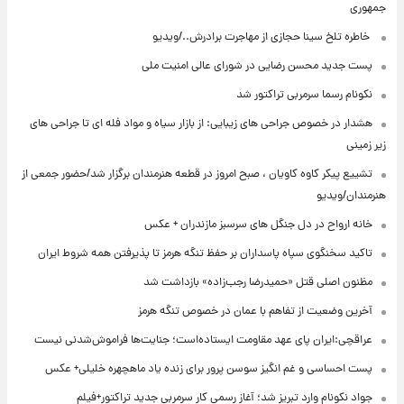
جمهوری
⁨ خاطره تلخ سینا حجازی از مهاجرت برادرش../ویدیو
پست جدید محسن رضایی در شورای عالی امنیت ملی
نکونام رسما سرمربی تراکتور شد
هشدار در خصوص جراحی های زیبایی: از بازار سیاه و مواد فله ای تا جراحی های
زیر زمینی
تشییع پیکر کاوه کاویان ، صبح امروز در قطعه هنرمندان برگزار شد/حضور جمعی از
هنرمندان/ویدیو
خانه ارواح در دل جنگل های سرسبز مازندران + عکس
تاکید سخنگوی سپاه پاسداران بر حفظ تنگه هرمز تا پذیرفتن همه شروط ایران
مظنون اصلی قتل «حمیدرضا رجب‌زاده» بازداشت شد
آخرین وضعیت از تفاهم با عمان در خصوص تنگه هرمز
عراقچی:ایران پای عهد مقاومت ایستاده‌است؛ جنایت‌ها فراموش‌شدنی نیست
پست احساسی و غم انگیز سوسن پرور برای زنده یاد ماهچهره خلیلی+ عکس
جواد نکونام وارد تبریز شد؛ آغاز رسمی کار سرمربی جدید تراکتور+فیلم