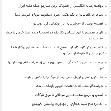
خزندگان خطرناک پس از حادثه
روایت رسانه انگلیسی از خطرناک ترین سناریو جنگ علیه ایران
۲۱ ساعت پیش
هدی زین‌العابدین با یک عکس هنری متفاوت دوباره خبرساز شد!
خواستگار ۵۰ساله شاهدخت لئونور بازداشت شد
نفیسه روشن از «دخترش» انار رونمایی کرد!/ویدیو
الهام حمیدی با این استایل رنگارنگ در اسپانیا دیده شد؛ خاص یا بیش
۲۲ ساعت پیش
از حد شلوغ؟
نخستین تصویر لیونل مسی بعد از مرگ
پدر+عکس و فیلم
تشییع پیکر کاوه کاویان ، صبح امروز در قطعه هنرمندان برگزار شد/
حضور جمعی از هنرمندان/ویدیو
۲۲ ساعت پیش
پست احساسی و غم انگیز سوسن پرور برای زنده یاد ماهچهره خلیلی+
استوری مرموز محمدحسین میثاقی با موی
عکس
بازکات
نخستین تصویر لیونل مسی بعد از مرگ پدر+عکس و فیلم
خواستگار ۵۰ساله شاهدخت لئونور بازداشت شد
استوری مرموز محمدحسین میثاقی با موی بازکات
⁨ خاطره تلخ سینا حجازی از مهاجرت برادرش../ویدیو