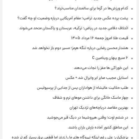
کدام ورزش‌ها در گرما برای سالمندان مناسب‌ترند؟
پشت پرده عکس جدید ترامپ؛ مقام آمریکایی درباره وضعیت او چه گفت؟
ائتلاف دفاعی جدید در ریاض؛ ترکیه، عربستان و پاکستان متحد می‌شوند
قیمت طلا امروز جمعه ۱۶ مرداد ۱۴۰۵
هشدار محسن رضایی درباره تنگه هرمز؛ مسیر دوم باز نخواهد شد
۶ منبع پنهان ویتامین C
این خوراکی ها مغز را نجات می‌دهند
استایل عجیب صابر ابر وایرال شد + عکس
طلب حلالیت عالیشاه از هواداران پس از جدایی از پرسپولیس
چهار ماسک خانگی برای داشتن موهای نرم و شفاف
بهترین مقاصد دریاچه‌های نزدیک تهران
در ششم اوت؛ وقتی هیروشیما در دیگ قیر می‌جوشید
این مناطق کشور آماده بارش باران باشند
پزشکیان: علی رغم اینکه نیروگاه های ما را زدند اما قطعی برق بسیار کم تر شده