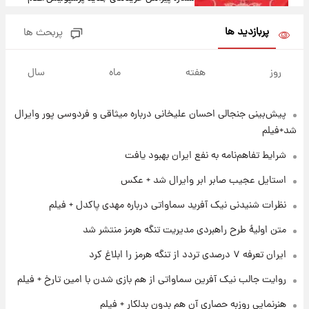
شد؛ تیکدری، محبی و سرگیف با اعداد ویژه
پربازدید ها
پربحث ها
۱ روز پیش
جزئیات فعال‌سازی «کیف پول ایران» اعلام
روز
هفته
ماه
سال
شد+فیلم
پیش‌بینی جنجالی احسان علیخانی درباره میثاقی و فردوسی پور وایرال
۱ روز پیش
تغییر تند قیمت محصولات ایران‌خودرو و سایپا
شد+فیلم
امروز پنجشنبه ۱۵ مرداد ۱۴۰۵ +جدول
شرایط تفاهم‌نامه به نفع ایران بهبود یافت
۱ روز پیش
استایل عجیب صابر ابر وایرال شد + عکس
قیمت طلا و سکه امروز پنجشنبه ۱۵ مرداد ۱۴۰۵
نظرات شنیدنی نیک آفرید سماواتی درباره مهدی پاکدل + فیلم
متن اولیۀ طرح راهبردی مدیریت تنگه هرمز منتشر شد
۱ روز پیش
ایران تعرفه ۷ درصدی تردد از تنگه هرمز را ابلاغ کرد
شارژ جدید کالابرگ برای سه دهک؛ جزئیات اعلام
شد
روایت جالب نیک آفرین سماواتی از هم بازی شدن با امین تارخ + فیلم
هنرنمایی روزبه حصاری آن هم بدون بدلکار + فیلم
۱ روز پیش