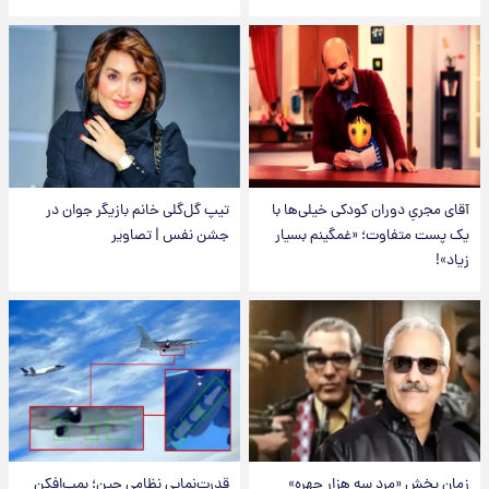
آقای مجریِ دوران کودکی خیلی‌ها با
تیپ گل‌گلی خانم بازیگر جوان در
یک پست متفاوت؛ «غمگینم بسیار
جشن نفس | تصاویر
زیاد»!
زمان پخش «مرد سه هزار چهره»
قدرت‌نمایی نظامی چین؛ بمب‌افکن