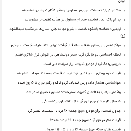
ایران
هشدار درباره تخلفات سرویس مدارس؛ راهکار شکایت والدین اعلام شد
پدرام پاک آیین نماینده مدیران مسئول در هیأت نظارت بر مطبوعات
اربعین؛ حماسه باشکوه خدمت، ایثار و نجات جان انسان‌ها در مکتب سیدالشهدا
(ع)
مراکز نظامی عربستان هدف حمله قرار گرفت؛ تهدید تند علیه حکومت سعودی
لحظه احساسی دو بازیگر؛ گریه سحر دولتشاهی در آغوش غزل شاکری+فیلم
ظریفیان: مذاکره از موضع قدرت، ابزار صیانت ملی است
قیمت خودروهای سایپا تغییر کرد؛ لیست قیمت جمعه ۱۶ مرداد منتشر شد
هواشناسی هشدار داد: وزش تندباد، گردوخاک و رگبار باران تا ۵ روز آینده
واکنش ترامپ به افشای کمبود تسلیحات؛ دستور تحقیق صادر شد
۵ سال کار بیشتر برای این گروه از متقاضیان بازنشستگی
جدول قیمت ایران‌خودرو امروز جمعه ۱۶ مرداد؛ قیمت‌ها تغییر کرد
قیمت دلار در بازار آزاد امروز جمعه ۱۶ مرداد ۱۴۰۵
قیمت طلا و سکه امروز جمعه ۱۶ مرداد ۱۴۰۵ +جدول