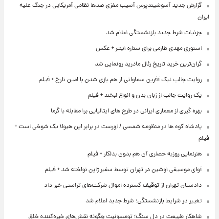
گزارش جدید آسوشیتدپرس آسیب مغزی صدها نظامی آمریکایی در جنگ علیه
ایران
جزئیات شرط جدید بازنشستگی اعلام شد
استوری مهدی طارمی برای ستاره اینتر + عکس
گران‌ترین خرید تاریخ رئال مادرید رونمایی شد
روایت جالب نیک آفرین سماواتی از هم بازی شدن با امین تارخ + فیلم
یک روایت جالب از زبان بدن و انواع لبخند + فیلم
بهره گیری از معماری ایرانی در طرح های ایتالیایی برا مقابله با گرما
پادشاه کوه ها در منظومه شمسی / اورست در برابر این هیولا یک شوخی است +
فیلم
هنرنمایی روزبه حصاری آن هم بدون بدلکار + فیلم
آوای موسیقی اوشین در تهران توسط سفیر ژاپن نواخته شد + فیلم
دادستان تهران از توقیف گسترده اموال شرکت‌های تراستی خبر داد
تغییر در شرایط بازنشستگی؛ شرط جدید اعلام شد
شاهکار طبیعت در دل سنگ؛ تومسونیت چگونه نقش‌های خیره‌کننده خلق