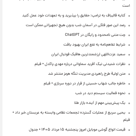
است
کنایه قالیباف به ترامپ: حقایق را بپذیرید و به تعهدات خود عمل کنید
رصد این صور فلکی در آسمان شب بدون هیچ تجهیزاتی ممکن است
چت متنی نامحدود و رایگان در ChatGPT
شرایط تفاهم‌نامه به نفع ایران بهبود یافت
سعید عزت‌اللهی ارزشمندترین هافبک فوتبال ایران
نظرات شنیدنی نیک آفرید سماواتی درباره مهدی پاکدل + فیلم
متن اولیۀ طرح راهبردی مدیریت تنگه هرمز منتشر شد
خاطره جالب شهاب حسینی از فرار در دوره سربازی + فیلم
نحوه فعالیت سیستم دید در شب
یک پیش‌بینی مهم از آینده بازار طلا
یحیی سریع از عملیات گسترده تجمعات نظامی وابسته به عربستان خبر داد +
فیلم
قیمت انواع گوشی موبایل امروز پنجشنبه ۱۵ مرداد ۱۴۰۵ + جدول