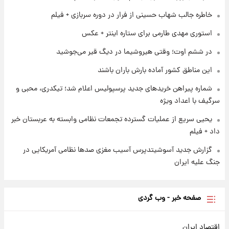
شرایط تازه فروش اقساطی سایپا اعلام شد؛
خاطره جالب شهاب حسینی از فرار در دوره سربازی + فیلم
شاهین، کوییک، اطلس، سهند و ساینا با اقساط
بلندمدت + جدول
استوری مهدی طارمی برای ستاره اینتر + عکس
۱ روز پیش
در ششم اوت؛ وقتی هیروشیما در دیگ قیر می‌جوشید
سیگنال‌های جدید برای بازار طلا؛ پیش‌بینی
قیمت سکه و طلا فردا
این مناطق کشور آماده بارش باران باشند
شماره پیراهن خریدهای جدید پرسپولیس اعلام شد؛ تیکدری، محبی و
سرگیف با اعداد ویژه
یحیی سریع از عملیات گسترده تجمعات نظامی وابسته به عربستان خبر
داد + فیلم
گزارش جدید آسوشیتدپرس آسیب مغزی صدها نظامی آمریکایی در
جنگ علیه ایران
صفحه خبر - وب گردی
اقتصاد ایران