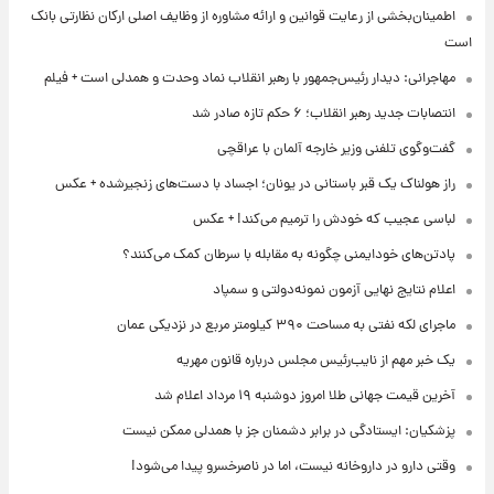
اطمینان‌بخشی از رعایت قوانین و ارائه مشاوره از وظایف اصلی ارکان نظارتی بانک
است
مهاجرانی: دیدار رئیس‌جمهور با رهبر انقلاب نماد وحدت و همدلی است + فیلم
انتصابات جدید رهبر انقلاب؛ ۶ حکم تازه صادر شد
گفت‌وگوی تلفنی وزیر خارجه آلمان با عراقچی
راز هولناک یک قبر باستانی در یونان؛ اجساد با دست‌های زنجیرشده + عکس
لباسی عجیب که خودش را ترمیم می‌کند! + عکس
پادتن‌های خودایمنی چگونه به مقابله با سرطان کمک می‌کنند؟
اعلام نتایج نهایی آزمون نمونه‌دولتی و سمپاد
ماجرای لکه نفتی به مساحت ۳۹۰ کیلومتر مربع در نزدیکی عمان
یک خبر مهم از نایب‌رئیس مجلس درباره قانون مهریه
آخرین قیمت جهانی طلا امروز دوشنبه ۱۹ مرداد اعلام شد
پزشکیان: ایستادگی در برابر دشمنان جز با همدلی ممکن نیست
وقتی دارو در داروخانه نیست، اما در ناصرخسرو پیدا می‌شود!