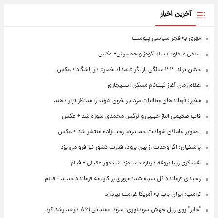
آخرین اخبار
مهری به فجر سپاسی پیوست
سلفی متفاوت سلنا گومز و همسرش+ عکس
جشن تولد ۳۳ سالگی بازیگر «بامداد خمار» در باشگاه + عکس
اعلام زمان آغاز ثبت‌نام مسکن استیجاری
مخبر: فرماندهان مطالبات مردم و خون شهدا را مدنظر قرار دهند
قاب صمیمی الناز حبیبی و نرگس محمدی سوژه شد + عکس
تصاویر عاملان شهادت حمیدرضا رجب‌زاده منتشر شد + عکس
پزشکیان: اگر وحدت از بین برود، قدرت کشور نیز فرو می‌ریزد
افشاگری زیبا بروفه درباره دستمزد شادمهر عقیلی + فیلم
وحیدی فرمانده کل سپاه شد؛ مروری بر کارنامه فرمانده جدید + فیلم
ترامپ: ایران باید به آمریکا غرامت بپردازد
"جابر" روی ریل جهش سودآوری؛ سود عملیاتی ۸۶۱ درصد رشد کرد