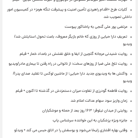
کلیات طرح «اقدام راهبردی تأمین امنیت و پیشرفت تنگه هرمز» در کمیسیون امور
داخلی تصویب شد
مرتضی پور علی گنجی به پاختاکور پیوست
تعریفِ دارا حیایی از روزی که خانم بازیگر معروف، باعث تحول استایلش شد/
ویدیو
روایت شنیدنی مرجانه گلچین از ایفا و خلق نقشش در بامداد خمار + فیلم
روایت تلخ علی ضیا از روزهای سخت: از ناتوانی در راه رفتن تا بیماری مادر/ویدیو
واکنش ها به ویدیوی جدید دارا حیایی؛ از ماشین لوکس تا تقلید صدای پدر!/
ویدیو
روایت فاطمه گودرزی از تفاوت میزان دستمزدش در گذشته تا اکنون + فیلم
زمان واریز سود سهام عدالت اعلام شد
روایتی از میدان نیلوفر؛ ۱۶۳ روز بعد از حمله و موشکباران
جایزه ویژه پزشکیان به این خواننده سرشناس پاپ
وقتی بهاره افشاری زلیخا می‌شود و یوسفش را در اتاق حبس می کند + ویدئو