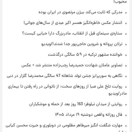
محبوب!
۲۲ ساعت پیش
مدرکی که ثابت می‌کند بیژن مرتضوی در ایران بوده
فال قهوه روزانه دوشنبه ۱۹ مرداد ماه ۱۴۰۵
انتشار عکس خاطره‌انگیز همسر اکبر عبدی از سال‌های جوانی!
ستاره‌ی سینمای قبل از انقلاب، مادربزرگ دارا حیایی کیست؟
۲۳ ساعت پیش
ترلان پروانه و شروین حاجی‌پور جدا شدند!/ویدیو
فال روزانه واقعی دوشنبه ۱۹ مرداد ۱۴۰۵
خواننده مشهور ترکیه در ۵۹ سالگی درگذشت
تصاویر عاملان شهادت حمیدرضا رجب‌زاده منتشر شد + عکس
۱ روز پیش
محل کشف جسد حمیدرضا رجب‌زاده مشخص
نگاهی به سورپرایز جشن تولد شاهانه 47 سالگی محمدرضا گلزار در دبی
شد
روایت تلخ علی ضیا از روزهای سخت: از ناتوانی در راه رفتن تا بیماری
مادر/ویدیو
روایتی از میدان نیلوفر؛ 163 روز بعد از حمله و موشکباران
فال روزانه واقعی دوشنبه ۱۹ مرداد ۱۴۰۵
مهارت شگفت انگیز میرطاهر مظلومی در دوبلوری و حیرت محسن کیایی