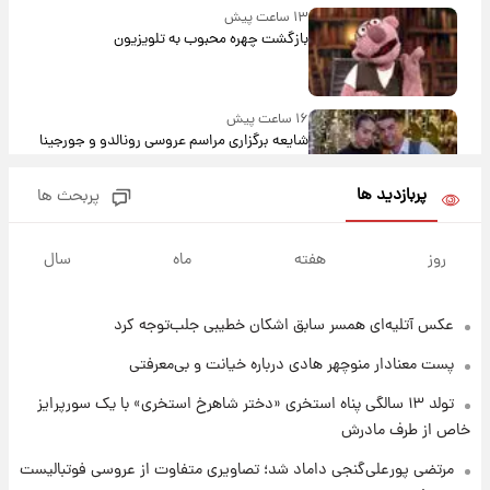
۱۳ ساعت پیش
بازگشت چهره محبوب به تلویزیون
۱۶ ساعت پیش
شایعه برگزاری مراسم عروسی رونالدو و جورجینا
باعث شد یک اتفاق جالب رخ دهد.
پربازدید ها
پربحث ها
۱۶ ساعت پیش
قیمت طلا و سکه امروز دوشنبه ۱۹ مرداد ۱۴۰۵
روز
هفته
ماه
سال
عکس‌ آتلیه‌ای همسر سابق اشکان خطیبی جلب‌توجه کرد
۱ روز پیش
پیش‌ بینی قیمت دلار دوشنبه ۱۹ مرداد ۱۴۰۵
پست معنادار منوچهر هادی درباره خیانت و بی‌معرفتی
تولد ۱۳ سالگی پناه استخری «دختر شاهرخ استخری» با یک سورپرایز
۲۱ ساعت پیش
خاص از طرف مادرش
فال حافظ دوشنبه ۱۹ مرداد ماه ۱۴۰۵
مرتضی پورعلی‌گنجی داماد شد؛ تصاویری متفاوت از عروسی فوتبالیست