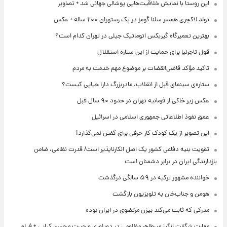
این روستا با نمایش خلاقیت‌هایی پوشالی جهانی شد + تصاویر
تولد لاکچری همسر سلنا گومز در یک رستوران ۲۰۰ ساله + عکس
بهترین تعمیرگاه گیربکس اتوماتیک جیلی در تهران کدام است؟
قول تاجرنیا برای حمایت از این ستاره استقلال
تاکید مؤکد قاضی‌القضات بر موضوع مهم خدمت به مردم
ستاره‌ی سینمای قبل از انقلاب، مادربزرگ دارا حیایی کیست؟
عکس زیر خاکی از فرمانیه تهران در حدود ۹۰ سال قبل
عمق نفوذ اطلاعاتی جمهوری اسلامی در اسرائیل
این تصویر از یک کودک کار حرفی برای گفتن نمی‌گذارد!
تقویت بنیه دفاعی کشور یک اصل انکارناپذیر است/ قدرت نظامی، ضامن
بازدارندگی ایران در برابر دشمنان است
خواننده مشهور ترکیه در ۵۹ سالگی درگذشت
هومن و جناب‌خان به تلویزیون بازگشت
مدرکی که ثابت می‌کند بیژن مرتضوی در ایران بوده
مهارت شگفت انگیز میرطاهر مظلومی در دوبلوری و حیرت محسن کیایی + فیلم