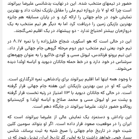
حضور در تیمهای منتخب شده. این در نهایت بدشانسی علیرضا بیرانوند
است چرا که او ۷ بار دروازه تیم ملی را مقابل بلژیک نجات داد و بهترین
نمایش خود در جام جهانی را ارائه کرد و در پایان مسابقه هم جایزه
بهترین بازیکن زمین را دریافت کرد اما به دیگر هر تیم منتخب به یک
دروازه‌بان بیشتر احتیاج ندارد - دو پیشنهاد در یک اقلیم نمی‌گنجند.
این در حالی است که هو اسکورد، شجاع خلیل‌زاده را با نمره ۸.۱۷ در
تیم خود یعنی تیم منتخب دور دوم مرحله گروهی جام جهانی قرار داد.
این تیم برونو فرناندس، لیونل مسی و گودی خاکپو را به عنوان چهره‌های
سرشناس در خود دارد و در خط حمله جاناتان دیوید و آیاسه اوئدا دیده
می‌شوند.
با وجود همه اینها اما اقلیم بیرانوند برای پادشاهی، نمره اثرگذاری است.
جایی که او در بین بهترین بازیکنان این هفته جام جهانی قرار گرفته
است. در حالی که جاناتان دیوید با ۱۱۳ امتیاز در رتبه نخست قرار گرفته
و پشت سر او لیونل مسی و محمد صلاح و آیاسه اوئدا و کریستیانو
رونالدو حضور دارند، علیرضا بیرانوند در جایگاه دهم است.
این پاداش و دستمزد یک نمایش عالی از علیرضا بیرانوند است که
ایران را در موقعیت صعود قرار داده است. اگر او بتواند سومین کلین
شیت خود در تاریخ جام جهانی را صبح شنبه به ثبت برساند، شانس
بسیار خوبی خواهد داشت تا به اولین گلر تاریخ ایران تبدیل شود که در