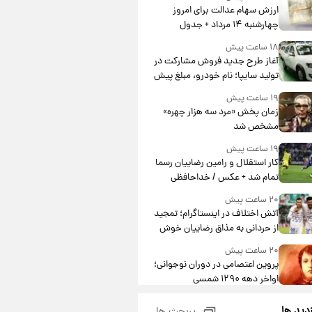
ارزش سهام عدالت برای امروز
چهارشنبه ۱۴ مرداد + جدول
۱۸ ساعت پیش
آغاز طرح جدید فروش مشارکت در
تولید سایپا؛ نام خودرو، مبلغ پیش
پرداخت و زمان تحویل | سود
۱۹ ساعت پیش
مشارکت چند درصد است؟
زمان پخش «مرد سه هزار چهره»
مشخص شد
۱۹ ساعت پیش
کار استقلال و رامین رضاییان رسما
تمام شد + عکس / خداحافظی
صمیمانه آبی ها با رامین!
۲۰ ساعت پیش
آتش اختلاف در اینستاگرام؛ تمجید
از حردانی به مذاق رضاییان خوش
نیامد+عکس
۲۰ ساعت پیش
پروین اعتصامی در دوران نوجوانی؛
اواخر دهه ۱۲۹۰ شمسی
۲۰ ساعت پیش
زدید ها