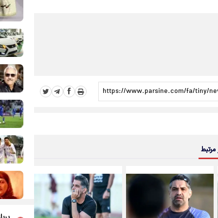
 مرتبط
پربا