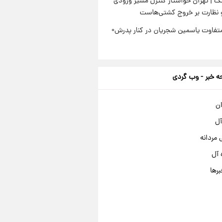
گ | تهران خواستار کنترل مسیر ورودی
و نظارت بر خروج کشتی‌هاست
متفاوت یاسمین شجریان در کنار پدرش+
 خبر - وب گردی
ان
آل
مردانه
 آل
برها