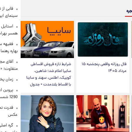
قابی از 
جره
سینمای ایر
استایل ت
همسر بهرام
فقیهه سل
بهاره رهنما
آقای مجر
فال روزانه واقعی پنجشنبه ۱۵
شرایط تازه فروش اقساطی
متفاوت؛ «غ
مرداد ۱۴۰۵
سایپا اعلام شد؛ شاهین،
کوییک، اطلس، سهند و ساینا
زمان پخ
با اقساط بلندمدت + جدول
پروین اع
1290 شمسی
قدرت نم
عکس
گره اصلی