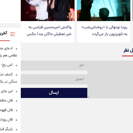
رویا نونهالی با «روشنایی‌شب»
واکنش امیرحسین قیاسی به
آخری
به تلویزیون باز می‌گردد
خبر تعطیلی ماکان بند/ عکس
ادعای جنج
ل نظر
نظامی هم پ
آش یخ؛ غ
کشف شگف
سنگی در یک
این چای 
ارسال
فال حافظ پنجشنبه
فال قهوه روزانه
فال روزانه وا
بازیگر فی