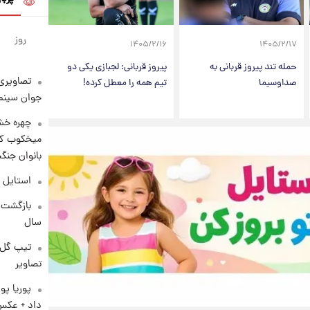
روز
۱۴۰۵/۲/۱۶
۱۴۰۵/۲/۱۷
حمله تند پیروز قربانی به
پیروز قربانی: لجبازی یکی دو
تصاویری 
صداوسیما
تیم همه را معطل کرده!
جوان سینما
چهره خشن
میخکوب کرد
بانوان جنگ
استایل 
سال
تیپ گل‌گ
تصاویر
پوریا پو
داد + عکس