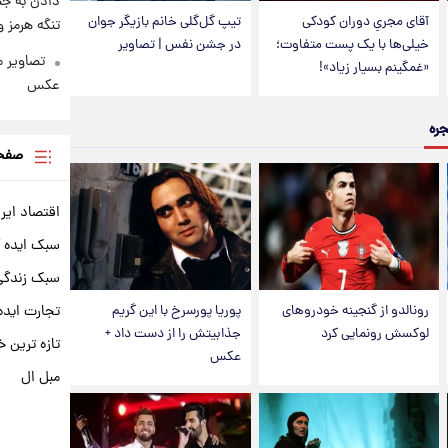
دادن به جن
آقای مجریِ دوران کودکی
تیپ گل‌گلی خانم بازیگر جوان
تنگه هرمز 
خیلی‌ها با یک پست متفاوت؛
در جشن نفس | تصاویر
تصاویر 
«غمگینم بسیار زیاد»!
عکس
جره
صفحه
اقتصاد ایر
سبک ایده 
سبک زندگی 
رونالدو از گنجینه خودروهای
پوریا پورسرخ با این گریم
تجارت ایده
لوکسش رونمایی کرد
جذابیتش را از دست داد +
تازه ترین خ
عکس
مبل ال