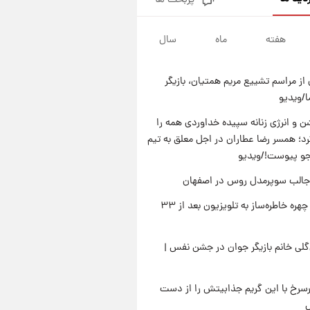
پربحث ها
قدرت‌نمایی نظامی چین؛ بمب‌افکن
حامل موشک هسته‌ای در آسمان
ظاهر شد
هفته
ماه
سال
۲۱ ساعت پیش
رونالدو از گنجینه خودروهای
لوکسش رونمایی کرد
از مراسم تشییع مریم همتیان، بازیگر
۲۳ ساعت پیش
/ویدیو
قیمت دلار در بازار آزاد امروز
چهارشنبه ۱۴ مرداد ۱۴۰۵/ نرخ‌ها
 و انرژی زنانه سپیده خداوردی همه را
ثابت ماند؟ +جدول
؛ همسر رضا عطاران در اجل معلق به تیم
۲۲ ساعت پیش
علی مطهری: اجرای کامل
جو پیوست!/ویدیو
تفاهم‌نامه اسلام‌آباد، پیروزی
جالب سوپرمدل روس در اصفهان
بزرگ‌تری برای ایران است
بازگشت چهره خاطره‌ساز به تلویزیون بعد از ۳۳
لی خانم بازیگر جوان در جشن نفس |
رسرخ با این گریم جذابیتش را از دست