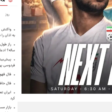
روز
واکنش س
به اذان را 
ساله؟ ادعا
پیش‌بینی
فردوسی پور
فال قهوه روزان
فال حافظ پنجشنب
کرد
بازار مس