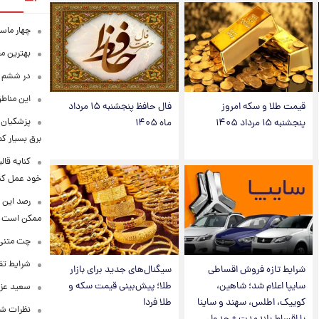
چهار ماس
بهترین م
در ششم ا
این مناطق
قیمت طلا و سکه امروز
فال حافظ پنجشنبه ۱۵ مرداد
پزشکیان: 
پنجشنبه ۱۵ مرداد ۱۴۰۵
ماه ۱۴۰۵
برق بسیار ک
کنایه قال
خود عمل کن
رصد این 
ممکن است
چت متنی نا
شرایط تفا
شرایط تازه فروش اقساطی
سیگنال‌های جدید برای بازار
سایپا اعلام شد؛ شاهین،
طلا؛ پیش‌بینی قیمت سکه و
سعید عزت
کوییک، اطلس، سهند و ساینا
طلا فردا
نظرات شن