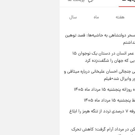
پربحث ها
فال قهوه روزانه پنجشنبه ۱۵ مرداد
ماه ۱۴۰۵
هفته
ماه
سال
۱ روز پیش
فال روزانه واقعی پنجشنبه ۱۵
مرداد ۱۴۰۵
حر دولتشاهی به حاشیه‌ها: قصد توهین
۱ روز پیش
نداشتم
ارزش سهام عدالت برای امروز
چهارشنبه ۱۴ مرداد + جدول
راز طول عمر انسان در دستان یک نوجوان ۱۵
یی که جهان را شگفت‌زده کرد
۱ روز پیش
آغاز طرح جدید فروش مشارکت در
 جنجالی احسان علیخانی درباره میثاقی و
تولید سایپا؛ نام خودرو، مبلغ پیش
 وایرال شد+فیلم
پرداخت و زمان تحویل | سود
مشارکت چند درصد است؟
ه پنجشنبه ۱۵ مرداد ماه ۱۴۰۵
ه ۱۵ مرداد ماه ۱۴۰۵
ایران تعرفه ۷ درصدی تردد از تنگه هرمز را ابلاغ
کن در مرداد آرام گرفت؛ کاهش تحرک