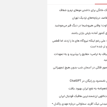
ک خانگی برای داشتن موهای نرم و شفاف
قاصد دریاچه‌های نزدیک تهران
وت؛ وقتی هیروشیما در دیگ قیر می‌جوشید
 کشور آماده بارش باران باشند
علی رغم اینکه نیروگاه های ما را زدند اما قطعی
م تر شده است
یباف به ترامپ: حقایق را بپذیرید و به تعهدات
ید
صور فلکی در آسمان شب بدون هیچ تجهیزاتی
محدود و رایگان در ChatGPT
هم‌نامه به نفع ایران بهبود یافت
‌اللهی ارزشمندترین هافبک فوتبال ایران
یدنی نیک آفرید سماواتی درباره مهدی پاکدل +