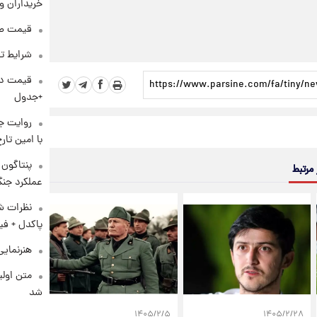
خریداران و
قیمت طلا و 
شرایط تف
+جدول
روایت ج
با امین تار
 مرتبط
عملکرد جنگ
نظرات شن
پاکدل + فی
هنرنمایی
متن اولی
شد
۱۴۰۵/۲/۵
۱۴۰۵/۲/۲۸