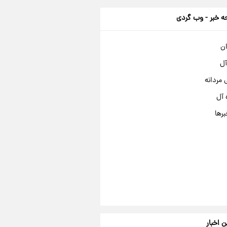
 خبر - وب گردی
ان
آل
مردانه
 آل
برها
ن اخبار