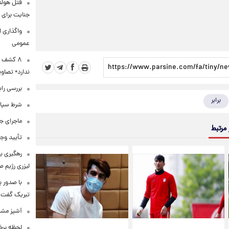
قتل هولن
جنایت برای 
واگذاری ا
عمومی
۸ کشف ب
ندارد+ تصاوی
بررسی راب
برابر
شرط سپاه 
ماجرای ج
 مرتبط
تأیید وجو
رهگیری ب
لیزری رژیم 
با صدور پ
تبریک گفت
آشپز مشهو
لحظه برخو