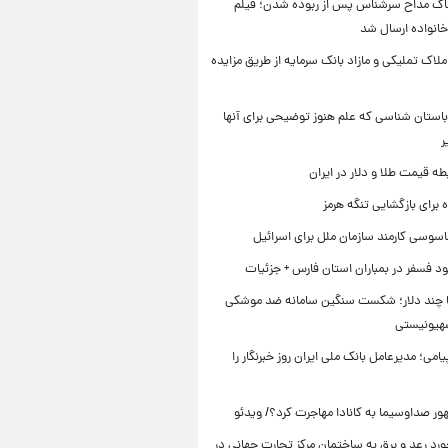
اک مداح سرشناس پس از ربوده شدن؛ فیلم
خانواده ارسال شد
ملاک تملیکی و مازاد بانک سرمایه از طریق مزایده
استان شناسی که علم هنوز توضیحی برای آنها
ر
طه قیمت طلا و دلار در ایران
برای بازگشایی تنگه هرمز
اسوسی کارمند سازمان ملل برای اسرائیل
د فسفر در بمباران استان فارس + جزئیات
ا چند دلار؛ شکست سنگین سامانه ضد موشکی
صهیونیستی
یامی؛ مدیرعامل بانک ملی ایران روز خبرنگار را
ر صداوسیما به کانادا مهاجرت کرد؟/ ویدئو
رد رعد و برق به ساختمان مرکز تجارت جهانی در