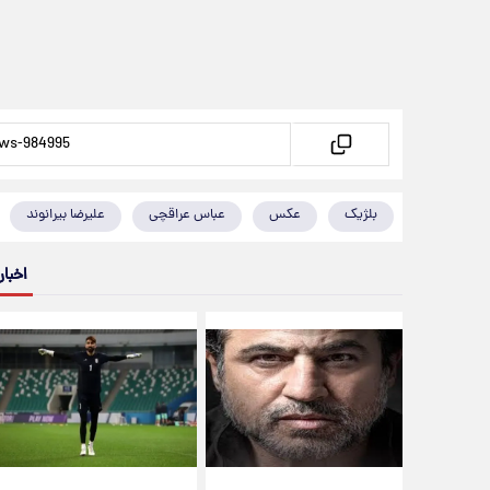
بلژیک
عکس
عباس عراقچی
علیرضا بیرانوند
اخبار