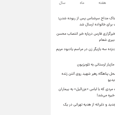
هفته
ماه
سال
۲۱ ساعت پیش
یک پیش ‌بینی مهم برای قیمت
دلار، طلا و سکه شنبه ۱۷ مرداد
ناک مداح سرشناس پس از ربوده شدن؛
۱۴۰۵
۲۱ ساعت پیش
 برای خانواده ارسال شد
بازیکن به درد نخور استقلال با
مقصد اروپا این تیم را ترک کرد!
برگزاری فارس درباره خبر انتصاب محسن
بیری شعام
۱ روز پیش
تصاویر کمتر دیده‌شده از شهیدان
‌زده سه بازیگر زن در مراسم یادبود مریم
حاجی‌زاده و باقری؛ فرماندهان
شهید هوافضای ایران
ازیار لرستانی به تلویزیون
ل پناهگاه‌ رهبر شهید روی آنتن زنده
یدیو
مردی که با لباس «عزرائیل» به بیماران
خیره می‌شد!
دید و دلبرانه از هدیه تهرانی در یک