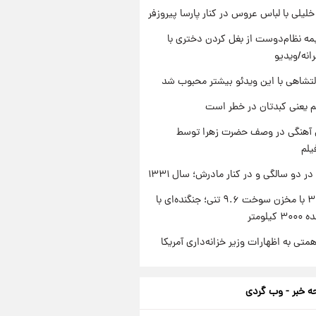
 خلیلی با لباس عروس در کنار پارسا پیروزفر
ه نظام‌دوست از بغل کردن دختری با
انه/ویدیو
تشاهی با این ویدئو بیشتر محبوب شد
م یعنی کبدتان در خطر است
ی آهنگی در وصف حضرت زهرا توسط
یلم
 دو سالگی و در کنار مادرش؛ سال ۱۳۳۱
سوخو-۳۰ با مخزن سوخت ۹.۶ تنی؛ جنگنده‌ای با
یلومتر
تی به اظهارات وزیر خزانه‌داری آمریکا
 خبر - وب گردی