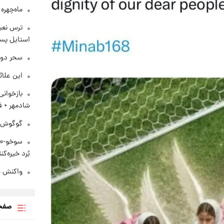
ماه‌چهره
ترس نعیم
استایل پسر
سحر دول
این علائ
بازخوان
شادمهر + ف
گوگوش در
بُرد خیره‌کننده ۳۰۰۰ ک
واکنش هم
صفحه