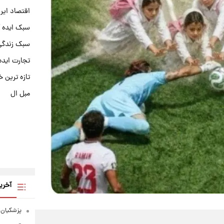
اقتصاد ایر
سبک ایده 
سبک زندگی 
تجارت ایده
تازه ترین خ
مبل ال
آخری
پزشکیان: