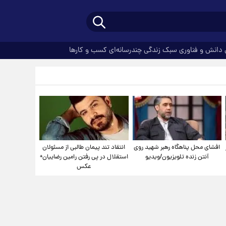
دانش و فناوری
سبک زندگی
چندرسانه‌ای
کسب و کارها
افشای محل پناهگاه‌ رهبر شهید روی
انتقاد تند پیمان طالبی از مسئولان
آنتن زنده تلویزیون/ویدیو
استقلال در پی رفتن رامین رضاییان+
عکس