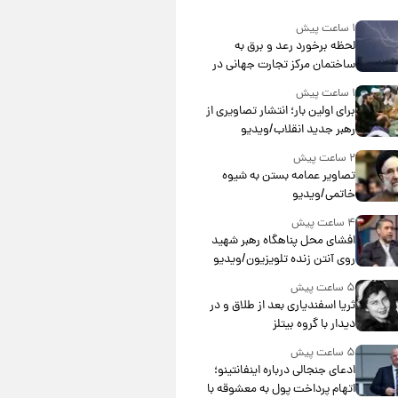
۱ ساعت پیش
لحظه برخورد رعد و برق به
ساختمان مرکز تجارت جهانی در
آمریکا + فیلم
۱ ساعت پیش
برای اولین بار؛ انتشار تصاویری از
رهبر جدید انقلاب/ویدیو
۲ ساعت پیش
تصاویر عمامه بستن به شیوه
خاتمی/ویدیو
۴ ساعت پیش
افشای محل پناهگاه‌ رهبر شهید
روی آنتن زنده تلویزیون/ویدیو
۵ ساعت پیش
ثریا اسفندیاری بعد از طلاق و در
دیدار با گروه بیتلز
۵ ساعت پیش
ادعای جنجالی درباره اینفانتینو؛
اتهام پرداخت پول به معشوقه با