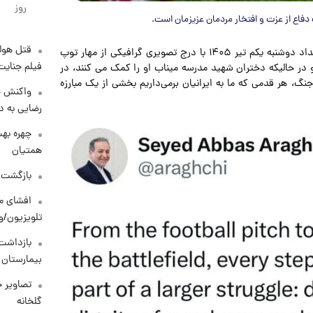
روز
 دفاع از عزت و افتخار مردمان عزیزمان است.
قتل هول
به گزارش پارسینه به نقل از خبرانلاین، سید عباس عراقچی بامداد دوشنبه یکم تیر ۱۴۰۵ با درج تصویری گرافیکی از مهار توپ
فیلم جنایت
 و در حالیکه دختران شهید مدرسه میناب او را کمک می کنند، در
نگ، هر قدمی که ما به ایرانیان برمی‌داریم بخشی از یک مبارزه
واکنش خ
رضایی به د
چهره بهت
همتیان
بازگشت م
افشای مح
تلویزیون/و
بازداشت 
بیمارستان 
تصاویر ج
گلخانه