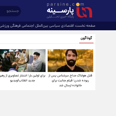
صفحه نخست
اقتصادی
سیاسی
بین‌الملل
اجتماعی
فرهنگی
ورزشی
گوناگون
قتل هولناک مداح سرشناس پس از
برای اولین بار؛ انتشار تصاویری از رهبر
ربوده شدن؛ فیلم جنایت برای
جدید انقلاب/ویدیو
خانواده ارسال شد