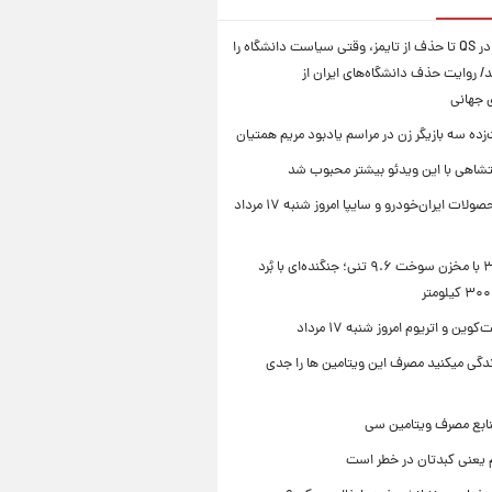
از سقوط در QS تا حذف از تایمز، وقتی سیاست دانشگاه را
د/ روایت حذف دانشگاه‌های ایران از
ی جهانی
زده سه بازیگر زن در مراسم یادبود مریم همتیان
شاهی با این ویدئو بیشتر محبوب شد
قیمت محصولات ایران‌خودرو و سایپا امروز شنبه ۱۷ مرداد
سوخو-۳۰ با مخزن سوخت ۹.۶ تنی؛ جنگنده‌ای با بُرد
ین و اتریوم امروز شنبه ۱۷ مرداد
زندگی میکنید مصرف این ویتامین ها را جدی
نابع مصرف ویتامین سی
م یعنی کبدتان در خطر است