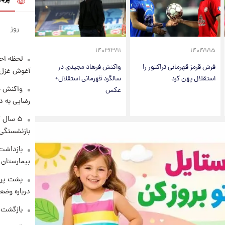
روز
۱۴۰۳/۳/۱۱
۱۴۰۴/۱/۱۵
لحظه احس
فرش قرمز قهرمانی تراکتور را
واکنش فرهاد مجیدی در
آغوش غزل 
استقلال پهن کرد
سالگرد قهرمانی استقلال+
واکنش خ
عکس
رضایی به د
۵ سال 
بازنشستگی
بازداشت 
بیمارستان 
پشت پرد
درباره وض
بازگشت م