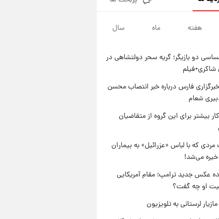
پربحث ها
شماره پیراهن خریدهای جدید
پرسپولیس اعلام شد؛ تیکدری،
محبی و سرگیف با اعداد ویژه
هفته
ماه
سال
۱ روز پیش
جزئیات فعال‌سازی «کیف پول
ایران» اعلام شد+فیلم
اسی دو بازیگر؛ گریه سحر دولتشاهی در
۱ روز پیش
شاکری+فیلم
تغییر تند قیمت محصولات
ایران‌خودرو و سایپا امروز پنجشنبه
برگزاری فارس درباره خبر انتصاب محسن
۱۵ مرداد ۱۴۰۵ +جدول
بیری شعام
۱ روز پیش
قیمت طلا و سکه امروز پنجشنبه
کار بیشتر برای این گروه از متقاضیان
۱۵ مرداد ۱۴۰۵
مردی که با لباس «عزرائیل» به بیماران
خیره می‌شد!
ه عکس جدید ترامپ؛ مقام آمریکایی
عیت او چه گفت؟
ازیار لرستانی به تلویزیون