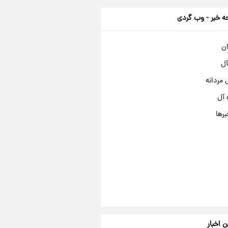
 خبر - وب گردی
ان
آل
مردانه
 آل
برها
ن اخبار