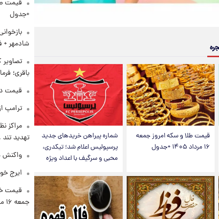
+جدول
بازخوان
شادمهر + ف
جره
تصاویر ک
باقری؛ فرم
قیمت دلار د
ترامپ از
مراکز نظ
قیمت طلا و سکه امروز جمعه
شماره پیراهن خریدهای جدید
تهدید تند
۱۶ مرداد ۱۴۰۵ +جدول
پرسپولیس اعلام شد؛ تیکدری،
واکنش هم
محبی و سرگیف با اعداد ویژه
ایرج خو
قیمت خو
جمعه ۱۶ مرداد منتشر شد