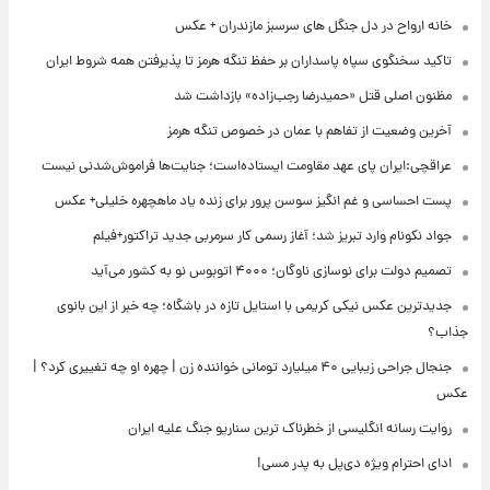
خانه ارواح در دل جنگل های سرسبز مازندران + عکس
تاکید سخنگوی سپاه پاسداران بر حفظ تنگه هرمز تا پذیرفتن همه شروط ایران
مظنون اصلی قتل «حمیدرضا رجب‌زاده» بازداشت شد
آخرین وضعیت از تفاهم با عمان در خصوص تنگه هرمز
عراقچی:ایران پای عهد مقاومت ایستاده‌است؛ جنایت‌ها فراموش‌شدنی نیست
پست احساسی و غم انگیز سوسن پرور برای زنده یاد ماهچهره خلیلی+ عکس
جواد نکونام وارد تبریز شد؛ آغاز رسمی کار سرمربی جدید تراکتور+فیلم
تصمیم دولت برای نوسازی ناوگان؛ ۴۰۰۰ اتوبوس نو به کشور می‌آید
جدیدترین عکس نیکی کریمی با استایل تازه در باشگاه؛ چه خبر از این بانوی
جذاب؟
جنجال جراحی زیبایی ۴۰ میلیارد تومانی خواننده زن | چهره او چه تغییری کرد؟ |
عکس
روایت رسانه انگلیسی از خطرناک ترین سناریو جنگ علیه ایران
ادای احترام ویژه دی‌پل به پدر مسی!