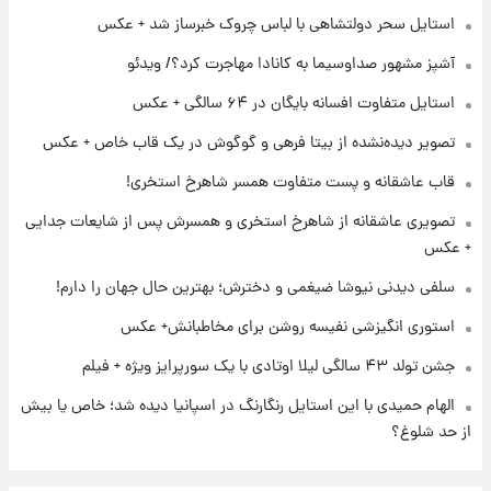
استایل سحر دولتشاهی با لباس چروک خبرساز شد + عکس
۲۳ ساعت پیش
برای اولین بار؛ انتشار تصاویری از رهبر جدید
آشپز مشهور صداوسیما به کانادا مهاجرت کرد؟/ ویدئو
انقلاب/ویدیو
استایل متفاوت افسانه بایگان در ۶۴ سالگی + عکس
تصویر دیده‌نشده از بیتا فرهی و گوگوش در یک قاب خاص + عکس
۱ روز پیش
تصاویر عمامه بستن به شیوه خاتمی/ویدیو
قاب عاشقانه و پست متفاوت همسر شاهرخ استخری!
تصویری عاشقانه از شاهرخ استخری و همسرش پس از شایعات جدایی
+ عکس
سلفی دیدنی نیوشا ضیغمی و دخترش؛ بهترین حال جهان را دارم!
استوری انگیزشی نفیسه روشن برای مخاطبانش+ عکس
جشن تولد ۴۳ سالگی لیلا اوتادی با یک سورپرایز ویژه + فیلم
الهام حمیدی با این استایل رنگارنگ در اسپانیا دیده شد؛ خاص یا بیش
از حد شلوغ؟