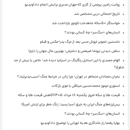
روایت رامین پرچمی از کاری که مهران مدیری برایش انجام داد/ویدیو
تاریخ احتمالی دربی مشخص شد
خواستگار ۵۰ساله شاهدخت لئونور بازداشت شد
انسان‌های «سگ‌سر» چه کسانی بودند؟
نخستین تصویر لیونل مسی بعد از مرگ پدر+عکس و فیلم
سلفی دیدنی نیوشا ضیغمی و دخترش؛ بهترین حال جهان را دارم!
الهام حمیدی با این استایل رنگارنگ در اسپانیا دیده شد؛ خاص یا بیش از حد
شلوغ؟
بحران معتادان متجاهر در تهران؛ چرا زنان در شرایط جنگ آسیب‌پذیرترند؟
استوری مرموز محمدحسین میثاقی با موی بازکات
قیمت طلا و سکه امروز یکشنبه ۱۸ مرداد ۱۴۰۵/کاهش قیمت طلا و سکه
پس‌لرزه‌های جنگ ایران به شرق آسیا رسید؛ زنگ خطر برای ارتش آمریکا
انسان‌های «سگ‌سر» چه کسانی بودند؟
بهاره رهنما راز ماندگاری هدیه تهرانی را توضیح داد/ویدیو