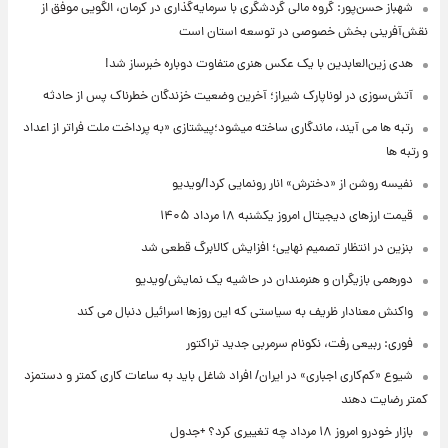
شهباز حسن‌پور: گروه مالی گردشگری با سرمایه‌گذاری در کرمان، الگویی موفق از
نقش‌آفرینی بخش خصوصی در توسعه استان است
هدی زین‌العابدین با یک عکس هنری متفاوت دوباره خبرساز شد!
آتش‌سوزی در لوناپارک شیراز؛ آخرین وضعیت خزندگان خطرناک پس از حادثه
رتبه ها می آیند، ماندگاری ساخته میشود؛پیشتازی «به پرداخت ملت فراتر از اعداد
و رتبه ها
نفیسه روشن از «دخترش» انار رونمایی کرد!/ویدیو
قیمت ارزهای دیجیتال امروز یکشنبه ۱۸ مرداد ۱۴۰۵
بنزین در انتظار تصمیم نهایی؛ افزایش کالابرگ قطعی شد
دورهمی بازیگران و هنرمندان در حاشیه یک نمایش/ویدیو
واکنش معنادار ظریف به سیاستی که این روزها اسرائیل دنبال می کند
فوری: ربیعی رفت، نکونام سرمربی جدید تراکتور
شیوع «کم‌کاری اجباری» در ایران/ افراد شاغل باید به ساعات کاری کمتر و دستمزد
کمتر رضایت دهند
بازار خودرو امروز ۱۸ مرداد چه تغییری کرد؟ +جدول