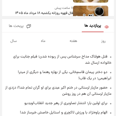
۱۱ ساعت پیش
فال قهوه روزانه یکشنبه ۱۸ مرداد ماه ۱۴۰۵
پربازدید ها
پربحث ها
۱۲ ساعت پیش
فال روزانه واقعی یکشنبه ۱۸ مرداد ۱۴۰۵
روز
هفته
ماه
سال
۱۹ ساعت پیش
قتل هولناک مداح سرشناس پس از ربوده شدن؛ فیلم جنایت برای
ارزش سهام عدالت برای امروز ۱۷ مرداد ۱۴۰۵ +
خانواده ارسال شد
جدول
دو دختر پیمان قاسم‌خانی، یکی از بهاره رهنما و دیگری از میترا
۲۰ ساعت پیش
ابراهیمی؛ در یک قاب!
لیونل مسی عزادار شد! + جزئیات
حضور مازیار لرستانی در ختم اکبر عبدی برای او گران تمام شد!/ دزدی از
مازیار لرستانی آن هم در روز روشن
۲۳ ساعت پیش
برای اولین بار؛ انتشار تصاویری از رهبر جدید انقلاب/ویدیو
لحظه برخورد رعد و برق به ساختمان مرکز تجارت
جهانی در آمریکا + فیلم
الهام پاوه‌نژاد با ورزش لاکچری و استایل خاصش خبرساز شد!