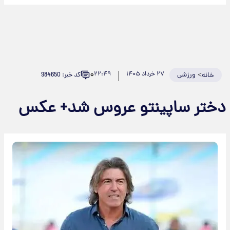
۰
>
ورزشی
۲۷ خرداد ۱۴۰۵
۲۲:۴۹
کد خبر: 984650
خانه
ختر ساپینتو عروس شد+ عکس