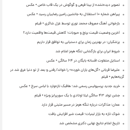
تصویر دیده‌نشده از بیتا فرهی و گوگوش در یک قاب خاص + عکس
پیراهن شماره ۱۰ استقلال به جانشین رامین رضاییان رسید + عکس
بازخوانی آهنگ معروف محمد نوری توسط غزل شاکری + فیلم
آخرین وضعیت قیمت برنج و حبوبات؛ کاهش قیمت‌ها واقعیت دارد؟
پزشکیان: در بهترین زمان برای دستیابی به توافق قرار داریم
شروط ایران برای بازگشایی تنگه هرمز اعلام شد
استایل متفاوت افسانه بایگان در ۶۴ سالگی + عکس
علیرضا قربانی «گل‌های باران خورده» را خواند/ رفتی و بعد از تو دنیا غرق شد در
گریه‌هایم + فیلم
خرید جدید پرسپولیس رسمی شد؛ هافبک تازه‌وارد با لباس سرخ + عکس
جشن تولد ۴۳ سالگی لیلا اوتادی با یک سورپرایز ویژه + فیلم
عمان: مذاکرات درباره تنگه هرمز در مسیر مثبتی قرار دارد
شوک تازه به بازار لبنیات؛ قیمت شیر افزایش یافت
تاریخ اعلام نتایج نهایی دکتری مشخص شد