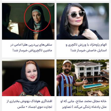
الهام پاوه‌نژاد با ورزش لاکچری و
سلفی‌های پی‌درپی هلیا امامی در
استایل خاصش خبرساز شد!
ماشین لاکچری‌اش خبرساز شد!
خانه مجلل محمد صلاح، جایی که او
افشاگری هولناک بهنوش بختیاری از
مثل پادشاه زندگی می‌کند | تصاویر
تجارت موی اجساد + عکس