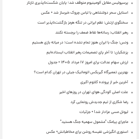
پرسپولیس مقابل آلومینیوم متوقف شد؛ پایان شکست‌ناپذیری تارتار
استایل سحر دولتشاهی با لباس چروک خبرساز شد + عکس
سخنگوی ارتش: نظم ایرانی در تنگه هرمز بازگشت‌ناپذیر است
رهبر انقلاب: رسانه‌ها نقاط ضعف را برجسته نکنند
ونس: جنگ با ایران هنوز تمام نشده است؛ در میانه بازی هستیم
پزشکیان: تا آخر پای تصمیمات رهبر انقلاب ایستاده‌ایم
ارزش سهام عدالت برای امروز ۱۷ مرداد ۱۴۰۵ + جدول
بهترین تعمیرگاه گیربکس اتوماتیک جیلی در تهران کدام است؟
آخرین خبر از پرونده کلثوم اکبری
علت اصلی آلودگی هوای تهران در روزهای اخیر
رضا شکاری از تیم جدیدش رونمایی کرد
لیونل مسی عزادار شد! + جزئیات
ماجرای پیامک "مشمول سهمیه جنگ هستید"
استوری انگیزشی نفیسه روشن برای مخاطبانش+ عکس