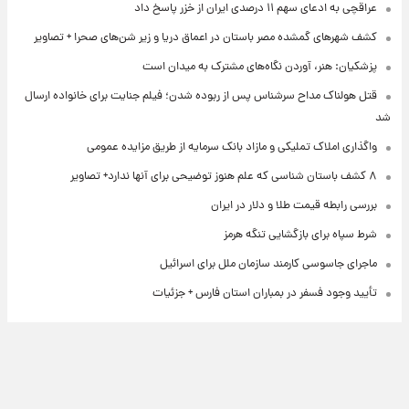
عراقچی به ادعای سهم ۱۱ درصدی ایران از خزر پاسخ داد
کشف شهرهای گمشده مصر باستان در اعماق دریا و زیر شن‌های صحرا + تصاویر
پزشکیان: هنر، آوردن نگاه‌های مشترک به میدان است
قتل هولناک مداح سرشناس پس از ربوده شدن؛ فیلم جنایت برای خانواده ارسال
شد
واگذاری املاک تملیکی و مازاد بانک سرمایه از طریق مزایده عمومی
۸ کشف باستان شناسی که علم هنوز توضیحی برای آنها ندارد+ تصاویر
بررسی رابطه قیمت طلا و دلار در ایران
شرط سپاه برای بازگشایی تنگه هرمز
ماجرای جاسوسی کارمند سازمان ملل برای اسرائیل
تأیید وجود فسفر در بمباران استان فارس + جزئیات