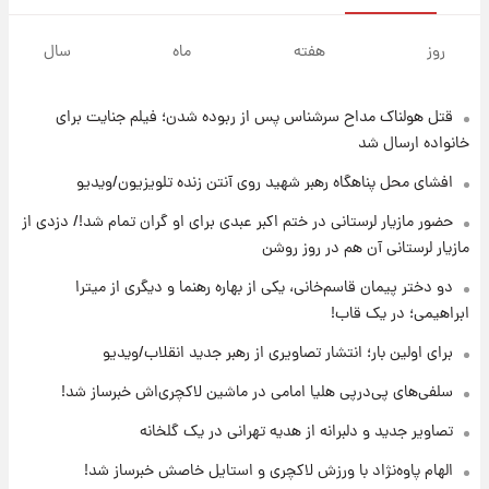
۱۶ ساعت پیش
لیونل مسی عزادار شد! + جزئیات
روز
هفته
ماه
سال
قتل هولناک مداح سرشناس پس از ربوده شدن؛ فیلم جنایت برای
۱۹ ساعت پیش
لحظه برخورد رعد و برق به ساختمان مرکز تجارت
خانواده ارسال شد
جهانی در آمریکا + فیلم
افشای محل پناهگاه‌ رهبر شهید روی آنتن زنده تلویزیون/ویدیو
۱۹ ساعت پیش
حضور مازیار لرستانی در ختم اکبر عبدی برای او گران تمام شد!/ دزدی از
برای اولین بار؛ انتشار تصاویری از رهبر جدید
مازیار لرستانی آن هم در روز روشن
انقلاب/ویدیو
دو دختر پیمان قاسم‌خانی، یکی از بهاره رهنما و دیگری از میترا
ابراهیمی؛ در یک قاب!
۲۰ ساعت پیش
تصاویر عمامه بستن به شیوه خاتمی/ویدیو
برای اولین بار؛ انتشار تصاویری از رهبر جدید انقلاب/ویدیو
سلفی‌های پی‌درپی هلیا امامی در ماشین لاکچری‌اش خبرساز شد!
۲۲ ساعت پیش
تصاویر جدید و دلبرانه از هدیه تهرانی در یک گلخانه
افشای محل پناهگاه‌ رهبر شهید روی آنتن زنده
تلویزیون/ویدیو
الهام پاوه‌نژاد با ورزش لاکچری و استایل خاصش خبرساز شد!