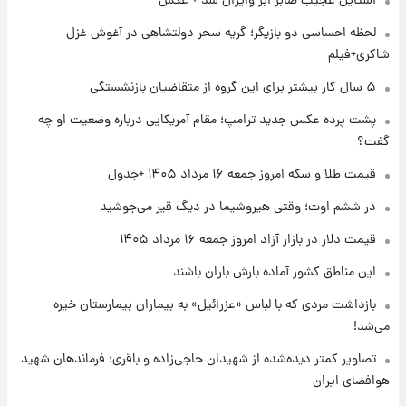
استایل عجیب صابر ابر وایرال شد + عکس
شماره پیراهن خریدهای جدید پرسپولیس اعلام
لحظه احساسی دو بازیگر؛ گریه سحر دولتشاهی در آغوش غزل
شد؛ تیکدری، محبی و سرگیف با اعداد ویژه
شاکری+فیلم
۱ روز پیش
۵ سال کار بیشتر برای این گروه از متقاضیان بازنشستگی
جزئیات فعال‌سازی «کیف پول ایران» اعلام
پشت پرده عکس جدید ترامپ؛ مقام آمریکایی درباره وضعیت او چه
شد+فیلم
گفت؟
۱ روز پیش
قیمت طلا و سکه امروز جمعه ۱۶ مرداد ۱۴۰۵ +جدول
تغییر تند قیمت محصولات ایران‌خودرو و سایپا
امروز پنجشنبه ۱۵ مرداد ۱۴۰۵ +جدول
در ششم اوت؛ وقتی هیروشیما در دیگ قیر می‌جوشید
قیمت دلار در بازار آزاد امروز جمعه ۱۶ مرداد ۱۴۰۵
۱ روز پیش
این مناطق کشور آماده بارش باران باشند
قیمت طلا و سکه امروز پنجشنبه ۱۵ مرداد ۱۴۰۵
بازداشت مردی که با لباس «عزرائیل» به بیماران بیمارستان خیره
می‌شد!
۱ روز پیش
شارژ جدید کالابرگ برای سه دهک؛ جزئیات اعلام
تصاویر کمتر دیده‌شده از شهیدان حاجی‌زاده و باقری؛ فرماندهان شهید
شد
هوافضای ایران