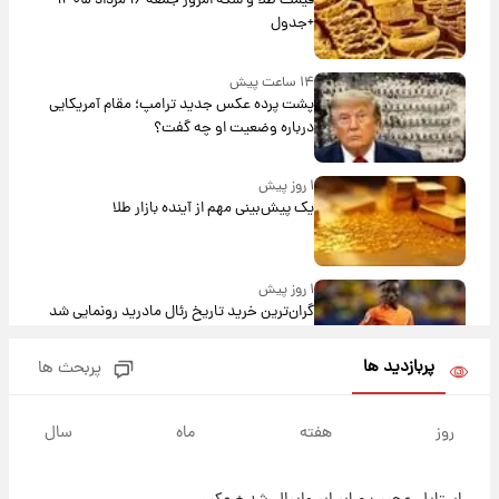
قیمت طلا و سکه امروز جمعه ۱۶ مرداد ۱۴۰۵
+جدول
۱۴ ساعت پیش
پشت پرده عکس جدید ترامپ؛ مقام آمریکایی
درباره وضعیت او چه گفت؟
۱ روز پیش
یک پیش‌بینی مهم از آینده بازار طلا
۱ روز پیش
گران‌ترین خرید تاریخ رئال مادرید رونمایی شد
پربازدید ها
پربحث ها
۱ روز پیش
پیش‌بینی بارش‌های گسترده با ورود ال‌نینو؛ کدام
روز
هفته
ماه
سال
روزها پربارش‌تر خواهند بود؟
۱ روز پیش