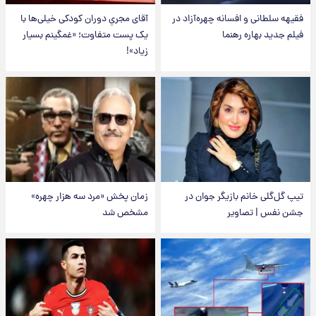
فقیهه سلطانی و افسانه چهره‌آزاد در
آقای مجریِ دوران کودکی خیلی‌ها با
فیلم جدید بهاره رهنما
یک پست متفاوت؛ «غمگینم بسیار
زیاد»!
تیپ گل‌گلی خانم بازیگر جوان در
زمان پخش «مرد سه هزار چهره»
جشن نفس | تصاویر
مشخص شد