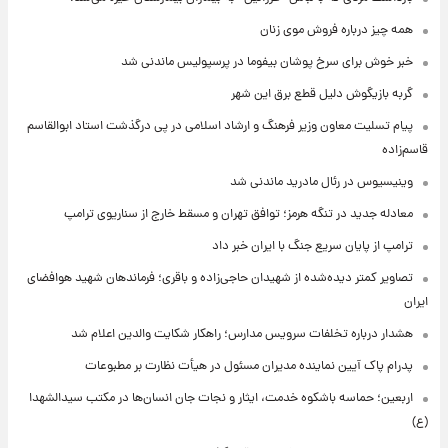
همه چیز درباره فروش موی زنان
خبر خوش برای سرخ پوشان بیفوما در پرسپولیس ماندنی شد
گربه بازیگوش دلیل قطع برق این شهر
پیام تسلیت معاون وزیر فرهنگ و ارشاد اسلامی در پی درگذشت استاد ابوالقاسم
قاسم‌زاده
وینیسیوس در رئال مادرید ماندنی شد
معادله جدید در تنگه هرمز؛ توافق تهران و مسقط خارج از سناریوی ترامپ
ترامپ از پایان سریع جنگ با ایران خبر داد
تصاویر کمتر دیده‌شده از شهیدان حاجی‌زاده و باقری؛ فرماندهان شهید هوافضای
ایران
هشدار درباره تخلفات سرویس مدارس؛ راهکار شکایت والدین اعلام شد
پدرام پاک آیین نماینده مدیران مسئول در هیأت نظارت بر مطبوعات
اربعین؛ حماسه باشکوه خدمت، ایثار و نجات جان انسان‌ها در مکتب سیدالشهدا
(ع)