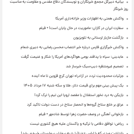
بیانیه دبیرکل مجمع خبرنگاران و نویسندگان دفاع مقدس و مقاومت به مناسبت
روز خبرنگار
واکنش همتی به اظهارات وزیر خزانه‌داری آمریکا
سفارت ایران در کازان: ماموریت در حال پایان است! + فیلم
بازگشت مازیار لرستانی به تلویزیون
واکنش خبرگزاری فارس درباره خبر انتصاب محسن رضایی به دبیری شعام
عابدینی: سپاه با پدافند بومی هواگردهای آمریکا را شکار و غنیمت گرفت
تصمیم غیرمنتظره دیپ‌سیک خبرساز شد
جزئیات محدودیت تردد در آزادراه تهران کرج قزوین تا ماه آینده
یک پیش ‌بینی مهم برای قیمت دلار، طلا و سکه شنبه ۱۷ مرداد ۱۴۰۵
بازیکن به درد نخور استقلال با مقصد اروپا این تیم را ترک کرد!
عراق بر خلع سلاح گروه‌ها و انحصار سلاح در دست دولت تاکید کرد
بازخوانی آهنگی در وصف حضرت زهرا توسط شادمهر + فیلم
ریاض: توافق دفاعی با ترکیه و پاکستان علیه هیچ کشوری نیست
بازداشت مردی که با لباس «عزرائیل» به بیماران بیمارستان خیره می‌شد!