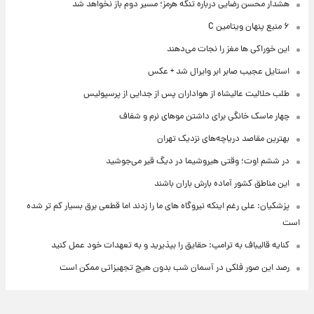
هشدار محسن رضایی درباره تنگه هرمز؛ مسیر دوم باز نخواهد شد
۶ منبع پنهان ویتامین C
این خوراکی ها مغز را نجات می‌دهند
استایل عجیب صابر ابر وایرال شد + عکس
طلب حلالیت عالیشاه از هواداران پس از جدایی از پرسپولیس
چهار ماسک خانگی برای داشتن موهای نرم و شفاف
بهترین مقاصد دریاچه‌های نزدیک تهران
در ششم اوت؛ وقتی هیروشیما در دیگ قیر می‌جوشید
این مناطق کشور آماده بارش باران باشند
پزشکیان: علی رغم اینکه نیروگاه های ما را زدند اما قطعی برق بسیار کم تر شده
است
کنایه قالیباف به ترامپ: حقایق را بپذیرید و به تعهدات خود عمل کنید
رصد این صور فلکی در آسمان شب بدون هیچ تجهیزاتی ممکن است