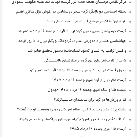
مراکز نظامی عربستان هدف حمله قرار گرفت؛ تهدید تند علیه حکومت سعودی
لحظه احساسی دو بازیگر؛ گریه سحر دولتشاهی در آغوش غزل شاکری+فیلم
ظریفیان: مذاکره از موضع قدرت، ابزار صیانت ملی است
قیمت خودروهای سایپا تغییر کرد؛ لیست قیمت جمعه ۱۶ مرداد منتشر شد
هواشناسی هشدار داد: وزش تندباد، گردوخاک و رگبار باران تا ۵ روز آینده
واکنش ترامپ به افشای کمبود تسلیحات؛ دستور تحقیق صادر شد
۵ سال کار بیشتر برای این گروه از متقاضیان بازنشستگی
جدول قیمت ایران‌خودرو امروز جمعه ۱۶ مرداد؛ قیمت‌ها تغییر کرد
قیمت دلار در بازار آزاد امروز جمعه ۱۶ مرداد ۱۴۰۵
قیمت طلا و سکه امروز جمعه ۱۶ مرداد ۱۴۰۵ +جدول
کدام ورزش‌ها در گرما برای سالمندان مناسب‌ترند؟
پشت پرده عکس جدید ترامپ؛ مقام آمریکایی درباره وضعیت او چه گفت؟
ائتلاف دفاعی جدید در ریاض؛ ترکیه، عربستان و پاکستان متحد می‌شوند
قیمت طلا امروز جمعه ۱۶ مرداد ۱۴۰۵