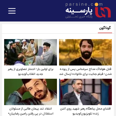
گوناگون
قتل هولناک مداح سرشناس پس از ربوده
برای اولین بار؛ انتشار تصاویری از رهبر
شدن؛ فیلم جنایت برای خانواده ارسال شد
جدید انقلاب/ویدیو
افشای محل پناهگاه‌ رهبر شهید روی آنتن
انتقاد تند پیمان طالبی از مسئولان
زنده تلویزیون/ویدیو
استقلال در پی رفتن رامین رضاییان+