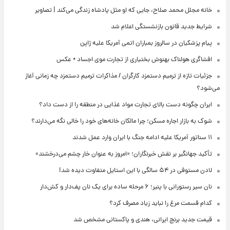
خانه مجلل محمد صلاح، جایی که او مثل پادشاه زندگی می‌کند | تصاویر
شرایط جدید قانون بازنشستگی اعلام شد
پیام پزشکیان در سالروز بمباران اتمی آمریکا علیه ژاپن
افشاگری هولناک بهنوش بختیاری از تجارت موی اجساد + عکس
جزئیات تازه از ترمیم دستمزد کارگران / مذاکرات ترمیم دستمزد چه زمانی آغاز
می‌شود؟
ایران چگونه دست بالای تجارت مواد غذایی در منطقه را از دست داد؟
شوک به بازار اجاره مسکن؛ چرا مالکان خانه‌های خود را خالی نگه می‌دارند؟
۱۱ سناتور آمریکا علیه ادامه جنگ با ایران وارد عمل شدند
تأکید جهانگیر بر نقش خبرنگاران؛ «امروز به عنوان خار چشم می‌درخشند»
لادن مستوفی در ۵۴ سالگی با این استایل متفاوت دیده شد!
نان سیر رستورانی با پنیر؛ ۶ مرحله ساده برای یک نان پف‌دار و کش‌دار
کدام قسمت مرغ را نباید زیاد مصرف کرد؟
قیمت جدید برنج ایرانی، هندی و پاکستانی مشخص شد