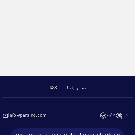
تماس با ما
RSS
info@parsine.com
گپ
تلگرام