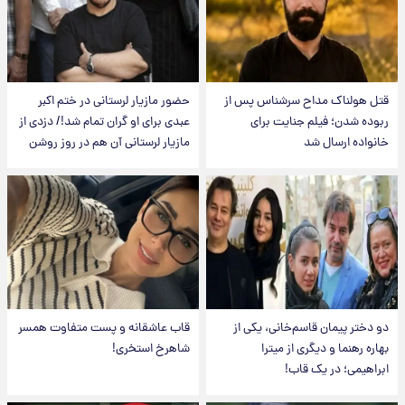
قتل هولناک مداح سرشناس پس از
حضور مازیار لرستانی در ختم اکبر
ربوده شدن؛ فیلم جنایت برای
عبدی برای او گران تمام شد!/ دزدی از
خانواده ارسال شد
مازیار لرستانی آن هم در روز روشن
دو دختر پیمان قاسم‌خانی، یکی از
قاب عاشقانه و پست متفاوت همسر
بهاره رهنما و دیگری از میترا
شاهرخ استخری!
ابراهیمی؛ در یک قاب!