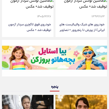
۱۴۰۵/۳/۲۶
۱۳۹۳/۱۱/۳
خودروی های شیک والیبالیست های
خودروی فوق لاکچری سردار آزمون
ایرانی/ از پورش تا رنجروور + تصاوير
توقیف شد + عکس
پنجره