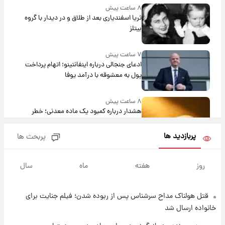
۸ ساعت پیش
ثریا اسفندیاری بعد از طلاق و در دیدار با گروه
بیتلز
۷ ساعت پیش
ادعای جنجالی درباره اینفانتینو؛ اتهام پرداخت
پول به معشوقه با درآمد یوفا
۸ ساعت پیش
هشدار درباره کمبود یک ماده معدنی؛ خطر
آلزایمر و زوال عقل افزایش می‌یابد؟
پربازدید ها
پربحث ها
۸ ساعت پیش
انتقاد تند پیمان طالبی از مسئولان استقلال در
روز
هفته
ماه
سال
پی رفتن رامین رضاییان+ عکس
قتل هولناک مداح سرشناس پس از ربوده شدن؛ فیلم جنایت برای
۸ ساعت پیش
قیمت گوشت گوساله و گوسفند امروز شنبه ۱۷
خانواده ارسال شد
مرداد ۱۴۰۵ +جدول