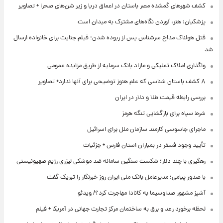
کشف شهرهای گمشده مصر باستان در اعماق دریا و زیر شن‌های صحرا + تصاویر
پزشکیان: هنر، آوردن نگاه‌های مشترک به میدان است
قتل هولناک مداح سرشناس پس از ربوده شدن؛ فیلم جنایت برای خانواده ارسال
شد
واگذاری املاک تملیکی و مازاد بانک سرمایه از طریق مزایده عمومی
۸ کشف باستان شناسی که علم هنوز توضیحی برای آنها ندارد+ تصاویر
بررسی رابطه قیمت طلا و دلار در ایران
شرط سپاه برای بازگشایی تنگه هرمز
ماجرای جاسوسی کارمند سازمان ملل برای اسرائیل
تأیید وجود فسفر در بمباران استان فارس + جزئیات
رهگیری با چند دلار؛ شکست سنگین سامانه ضد موشکی لیزری رژیم صهیونیستی
با صدور پیامی؛ مدیرعامل بانک ملی ایران روز خبرنگار را تبریک گفت
آشپز مشهور صداوسیما به کانادا مهاجرت کرد؟/ ویدئو
لحظه برخورد رعد و برق به ساختمان مرکز تجارت جهانی در آمریکا + فیلم