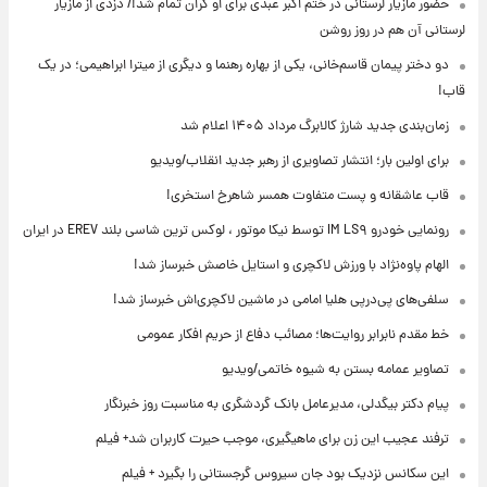
حضور مازیار لرستانی در ختم اکبر عبدی برای او گران تمام شد!/ دزدی از مازیار
لرستانی آن هم در روز روشن
دو دختر پیمان قاسم‌خانی، یکی از بهاره رهنما و دیگری از میترا ابراهیمی؛ در یک
قاب!
زمان‌بندی جدید شارژ کالابرگ مرداد ۱۴۰۵ اعلام شد
برای اولین بار؛ انتشار تصاویری از رهبر جدید انقلاب/ویدیو
قاب عاشقانه و پست متفاوت همسر شاهرخ استخری!
رونمایی خودرو IM LS۹ توسط نیکا موتور ، لوکس ترین شاسی بلند EREV در ایران
الهام پاوه‌نژاد با ورزش لاکچری و استایل خاصش خبرساز شد!
سلفی‌های پی‌درپی هلیا امامی در ماشین لاکچری‌اش خبرساز شد!
خط مقدم نابرابر روایت‌ها؛ مصائب دفاع از حریم افکار عمومی
تصاویر عمامه بستن به شیوه خاتمی/ویدیو
پیام دکتر بیگدلی، مدیرعامل بانک گردشگری به مناسبت روز خبرنگار
ترفند عجیب این زن برای ماهیگیری، موجب حیرت کاربران شد+ فیلم
این سکانس نزدیک بود جان سیروس گرجستانی را بگیرد + فیلم