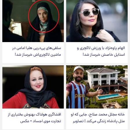
الهام پاوه‌نژاد با ورزش لاکچری و
سلفی‌های پی‌درپی هلیا امامی در
استایل خاصش خبرساز شد!
ماشین لاکچری‌اش خبرساز شد!
خانه مجلل محمد صلاح، جایی که او
افشاگری هولناک بهنوش بختیاری از
مثل پادشاه زندگی می‌کند | تصاویر
تجارت موی اجساد + عکس