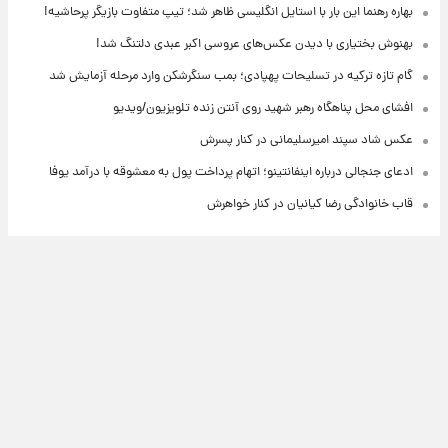
بهاره رهنما این بار با استایل انگلیسی ظاهر شد؛ تیپ متفاوت بازیگر پرحاشیه!
بهنوش بختیاری با دیدن عکس‌های عروسی اکبر عبدی دلتنگ شد!
گام تازه ترکیه در تسلیحات پهپادی؛ بمب سنگرشکن وارد مرحله آزمایش شد
افشای محل پناهگاه‌ رهبر شهید روی آنتن زنده تلویزیون/ویدیو
عکس شاد سپند امیرسلیمانی در کنار پسرش
ادعای جنجالی درباره اینفانتینو؛ اتهام پرداخت پول به معشوقه با درآمد یوفا
قاب خانوادگی رضا کیانیان در کنار خواهرش