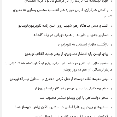
چهره بهت‌زده سه بازیگر زن در مراسم یادبود مریم همتیان
۹ ساعت پیش
واکنش خبرگزاری فارس درباره خبر انتصاب محسن رضایی به دبیری
با قدرتمندترین و بادوام ترین تانک جهان آشنا
شعام
شوید+ فیلم
افشای محل پناهگاه‌ رهبر شهید روی آنتن زنده تلویزیون/ویدیو
۱۰ ساعت پیش
تصاویر جدید و دلبرانه از هدیه تهرانی در یک گلخانه
قیمت طلا ۱۸عیار امروز شنبه ۱۷ مرداد ۱۴۰۵
+جدول
بازگشت مازیار لرستانی به تلویزیون
برای اولین بار؛ انتشار تصاویری از رهبر جدید انقلاب/ویدیو
۱۰ ساعت پیش
حضور مازیار لرستانی در ختم اکبر عبدی برای او گران تمام شد!/ دزدی از
قیمت محصولات ایران‌خودرو و سایپا امروز شنبه
۱۷ مرداد ۱۴۰۵
مازیار لرستانی آن هم در روز روشن
ترس نعیمه نظام‌دوست از بغل کردن دختری با استایل پسرانه/ویدیو
۱ روز پیش
یک پیش ‌بینی مهم برای قیمت دلار، طلا و سکه
ماه‌چهره خلیلی با لباس عروس در کنار پارسا پیروزفر
شنبه ۱۷ مرداد ۱۴۰۵
سحر دولتشاهی با این ویدئو بیشتر محبوب شد
سلفی‌های پی‌درپی هلیا امامی در ماشین لاکچری‌اش خبرساز شد!
گوگوش در دو سالگی و در کنار مادرش؛ سال ۱۳۳۱