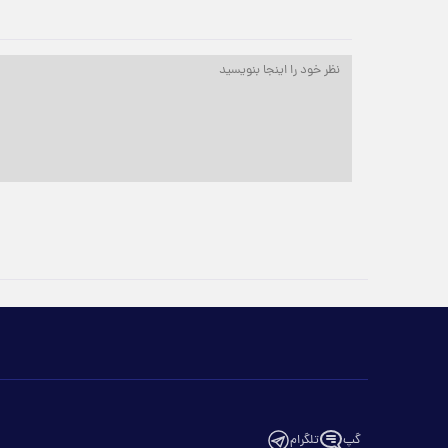
گپ
تلگرام