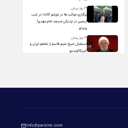
۳ روز پیش
برگزاری موکب ها در تورنتو کانادا در شب
اربعین در نزدیکی مسجد امام مهدی/
ویدئو
۳ روز پیش
استقبال شیخ نعیم قاسم از تفاهم ایران و
آمریکا/ویدیو
۳ روز پیش
پزشکیان: استعفا نخواهم داد
۳ روز پیش
گریه مجری زن صداوسیما به خاطر پولدار
نبودن!/ویدیو
۴ روز پیش
خاطره جالب حدیث میرامینی از سریال
ستایش/ویدیو
info@parsine.com
۴ روز پیش