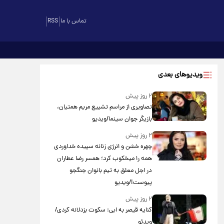
تماس با ما
RSS
ویدیوهای بعدی
۲ روز پیش
تصاویری از مراسم تشییع مریم همتیان،
بازیگر جوان سینما/ویدیو
۲ روز پیش
چهره خشن و انرژی زنانه سپیده خداوردی
همه را میخکوب کرد؛ همسر رضا عطاران
در اجل معلق به تیم بانوان جنگجو
پیوست!/ویدیو
۲ روز پیش
کنایه قیصر به ابی: سکوت بزدلانه کردی/
ویدئو