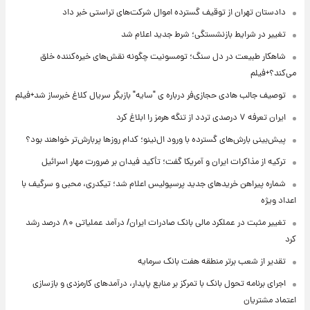
دادستان تهران از توقیف گسترده اموال شرکت‌های تراستی خبر داد
تغییر در شرایط بازنشستگی؛ شرط جدید اعلام شد
شاهکار طبیعت در دل سنگ؛ تومسونیت چگونه نقش‌های خیره‌کننده خلق
می‌کند؟+فیلم
توصیف جالب هادی حجازی‌فر درباره ی "سایه" بازیگر سریال کلاغ خبرساز شد+فیلم
ایران تعرفه ۷ درصدی تردد از تنگه هرمز را ابلاغ کرد
پیش‌بینی بارش‌های گسترده با ورود ال‌نینو؛ کدام روزها پربارش‌تر خواهند بود؟
ترکیه از مذاکرات ایران و آمریکا گفت؛ تأکید فیدان بر ضرورت مهار اسرائیل
شماره پیراهن خریدهای جدید پرسپولیس اعلام شد؛ تیکدری، محبی و سرگیف با
اعداد ویژه
تغییر مثبت در عملکرد مالی بانک صادرات ایران/ درآمد عملیاتی ۸۰ درصد رشد
کرد
تقدیر از شعب برتر منطقه هفت بانک سرمایه
اجرای برنامه تحول بانک با تمرکز بر منابع پایدار، درآمدهای کارمزدی و بازسازی
اعتماد مشتریان