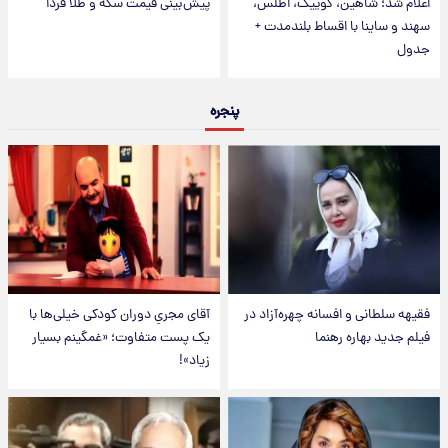
اعلام شد؛ شاهین، کوییک، اطلس،
پیش‌بینی قیمت سکه و طلا فردا
سهند و ساینا با اقساط بلندمدت +
جدول
پنجره
فقیهه سلطانی و افسانه چهره‌آزاد در
آقای مجریِ دوران کودکی خیلی‌ها با
فیلم جدید بهاره رهنما
یک پست متفاوت؛ «غمگینم بسیار
زیاد»!