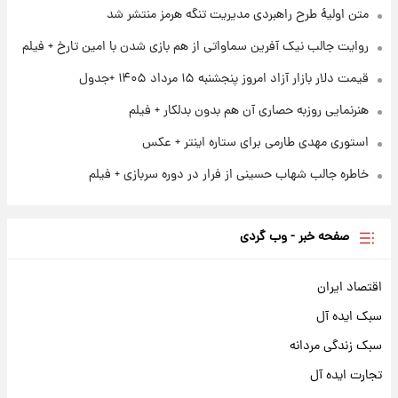
آغاز طرح جدید فروش مشارکت در تولید سایپا؛
متن اولیۀ طرح راهبردی مدیریت تنگه هرمز منتشر شد
نام خودرو، مبلغ پیش پرداخت و زمان تحویل |
روایت جالب نیک آفرین سماواتی از هم بازی شدن با امین تارخ + فیلم
سود مشارکت چند درصد است؟
قیمت دلار بازار آزاد امروز پنجشنبه ۱۵ مرداد ۱۴۰۵ +جدول
هنرنمایی روزبه حصاری آن هم بدون بدلکار + فیلم
استوری مهدی طارمی برای ستاره اینتر + عکس
خاطره جالب شهاب حسینی از فرار در دوره سربازی + فیلم
صفحه خبر - وب گردی
اقتصاد ایران
سبک ایده آل
سبک زندگی مردانه
تجارت ایده آل