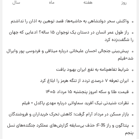
روز
هفته
ماه
سال
قیمت سکه و طلا فردا
واکنش سحر دولتشاهی به حاشیه‌ها: قصد توهین به اذان را نداشتم
۱ روز پیش
فال حافظ پنجشنبه ۱۵ مرداد ماه ۱۴۰۵
راز طول عمر انسان در دستان یک نوجوان ۱۵ ساله؟ ادعایی که جهان
را شگفت‌زده کرد
۱ روز پیش
پیش‌بینی جنجالی احسان علیخانی درباره میثاقی و فردوسی پور وایرال
فال قهوه روزانه پنجشنبه ۱۵ مرداد ماه ۱۴۰۵
شد+فیلم
شرایط تفاهم‌نامه به نفع ایران بهبود یافت
۱ روز پیش
ایران تعرفه ۷ درصدی تردد از تنگه هرمز را ابلاغ کرد
فال روزانه واقعی پنجشنبه ۱۵ مرداد ۱۴۰۵
قیمت طلا و سکه امروز پنجشنبه ۱۵ مرداد ۱۴۰۵
نظرات شنیدنی نیک آفرید سماواتی درباره مهدی پاکدل + فیلم
۱ روز پیش
بازار مسکن در مرداد آرام گرفت؛ کاهش تحرک خریداران و فروشندگان
ارزش سهام عدالت برای امروز چهارشنبه ۱۴ مرداد
+ جدول
پنتاگون و راز F-35؛ حذف بی‌سابقه گزارش‌های عملکرد جنگنده‌های نسل
پنجم
۱ روز پیش