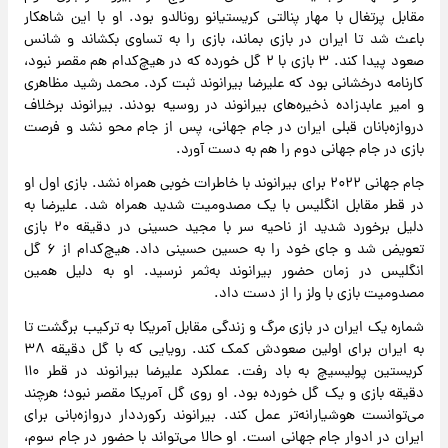
مقابل پرتغال با مهار پنالتی کریستیانو رونالدو بود. او با این شاهکار
باعث شد تا ایران در بازی بماند، بازی را به تساوی بکشاند و شانس
صعود پیدا کند. ۳ بازی با ۲ گل خورده که در هیچ‌کدام هم مقصر نبود،
کارنامه درخشانی بود که علیرضا بیرانوند ثبت کرد. محمد رشید مظاهری
و امیر عابدزاده ذخیره‌های بیرانوند در روسیه بودند. بیرانوند برخلاف
دروازه‌بانان قبلی ایران در جام جهانی، پس از جام محو نشد و فرصت
بازی در جام جهانی دوم را هم به دست آورد.
جام جهانی ۲۰۲۲ برای بیرانوند با خاطرات خوبی همراه نشد. بازی اول او
در قطر مقابل انگلیس با یک مصدومیت شدید همراه شد. علیرضا به
دلیل برخورد شدید از ناحیه سر با مجید حسینی در دقیقه ۲۰ بازی
تعویض شد و جای خود را به حسین حسینی داد. هیچ‌کدام از ۶ گل
انگلیس در زمان حضور بیرانوند به‌ثمر نرسید. او به دلیل همین
مصدومیت بازی با ولز را از دست داد.
شماره یک ایران در بازی مرگ و زندگی مقابل آمریکا به ترکیب برگشت تا
به ایران برای اولین صعودش کمک کند. رویایی که با گل دقیقه ۳۸
کریستین پولیسیچ به باد رفت. عملکرد علیرضا بیرانوند در قطر ۱۱۰
دقیقه بازی و یک گل خورده بود. او روی گل آمریکا مقصر نبود؛ هرچند
می‌توانست هوشیارانه‌تر عمل کند. بیرانوند رکورددار دروازه‌بانی برای
ایران در ادوار جام جهانی است. او حالا می‌تواند با حضور در جام سوم،