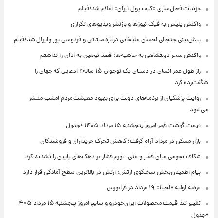
جزئیات فعال‌سازی «کیف پول ایران» اعلام شد+فیلم
واکنش پلیس به فیک نیوزها و بازنشر ویدیوهای تکراری
پیش‌بینی جنجالی احسان علیخانی درباره میثاقی و فردوسی پور وایرال شد+فیلم
واکنش سحر دولتشاهی به حاشیه‌ها: قصد توهین به اذان را نداشتم
راز طول عمر انسان در دستان یک نوجوان ۱۵ ساله؟ ادعایی که جهان را
شگفت‌زده کرد
روایت پزشکیان از برنامه‌های دولت برای بهبود معیشت مردم امشب منتشر
می‌شود
قیمت گوشت قرمز امروز پنجشنبه ۱۵ مرداد ۱۴۰۵ +جدول
بازار مسکن در مرداد آرام گرفت؛ کاهش تحرک خریداران و فروشندگان
شکاف نجومی میان فقیر و غنی؛ تورم فشار بر دهک‌های پایین را تشدید کرد
پیام اطمینان‌بخش سخنگوی ارتش: ارتش در بالاترین سطح آمادگی قرار دارد
عرضه اولیه «احیا۱» ۱۹ مرداد در فرابورس
تغییر تند قیمت محصولات ایران‌خودرو و سایپا امروز پنجشنبه ۱۵ مرداد ۱۴۰۵
+جدول