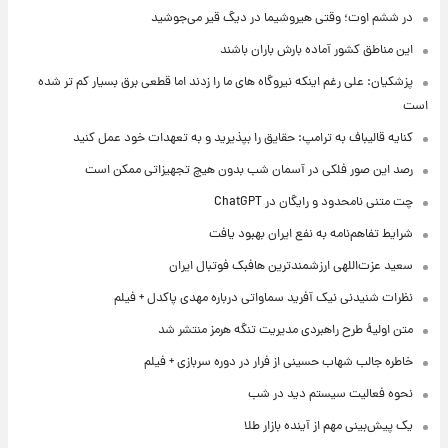
در ششم اوت؛ وقتی هیروشیما در دیگ قیر می‌جوشید
این مناطق کشور آماده بارش باران باشند
پزشکیان: علی رغم اینکه نیروگاه های ما را زدند اما قطعی برق بسیار کم تر شده
است
کنایه قالیباف به ترامپ: حقایق را بپذیرید و به تعهدات خود عمل کنید
رصد این صور فلکی در آسمان شب بدون هیچ تجهیزاتی ممکن است
چت متنی نامحدود و رایگان در ChatGPT
شرایط تفاهم‌نامه به نفع ایران بهبود یافت
سعید عزت‌اللهی ارزشمندترین هافبک فوتبال ایران
نظرات شنیدنی نیک آفرید سماواتی درباره مهدی پاکدل + فیلم
متن اولیۀ طرح راهبردی مدیریت تنگه هرمز منتشر شد
خاطره جالب شهاب حسینی از فرار در دوره سربازی + فیلم
نحوه فعالیت سیستم دید در شب
یک پیش‌بینی مهم از آینده بازار طلا