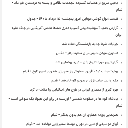
یحیی سریع از عملیات گسترده تجمعات نظامی وابسته به عربستان خبر داد +
فیلم
قیمت انواع گوشی موبایل امروز پنجشنبه ۱۵ مرداد ۱۴۰۵ + جدول
گزارش جدید آسوشیتدپرس آسیب مغزی صدها نظامی آمریکایی در جنگ علیه
ایران
جزئیات شرط جدید بازنشستگی اعلام شد
استوری مهدی طارمی برای ستاره اینتر + عکس
گران‌ترین خرید تاریخ رئال مادرید رونمایی شد
روایت جالب نیک آفرین سماواتی از هم بازی شدن با امین تارخ + فیلم
یک روایت جالب از زبان بدن و انواع لبخند + فیلم
بهره گیری از معماری ایرانی در طرح های ایتالیایی برا مقابله با گرما
پادشاه کوه ها در منظومه شمسی / اورست در برابر این هیولا یک شوخی است +
فیلم
هنرنمایی روزبه حصاری آن هم بدون بدلکار + فیلم
آوای موسیقی اوشین در تهران توسط سفیر ژاپن نواخته شد + فیلم