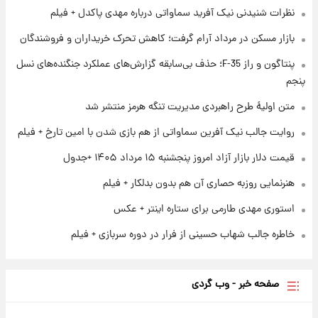
نظرات شنیدنی نیک آفرید سماواتی درباره مهدی پاکدل + فیلم
۱ روز پیش
بازار مسکن در مرداد آرام گرفت؛ کاهش تحرک خریداران و فروشندگان
ارزش سهام عدالت برای امروز چهارشنبه ۱۴ مرداد
+ جدول
پنتاگون و راز F-35؛ حذف بی‌سابقه گزارش‌های عملکرد جنگنده‌های نسل
پنجم
۱ روز پیش
آغاز طرح جدید فروش مشارکت در تولید سایپا؛
متن اولیۀ طرح راهبردی مدیریت تنگه هرمز منتشر شد
نام خودرو، مبلغ پیش پرداخت و زمان تحویل |
روایت جالب نیک آفرین سماواتی از هم بازی شدن با امین تارخ + فیلم
سود مشارکت چند درصد است؟
قیمت دلار بازار آزاد امروز پنجشنبه ۱۵ مرداد ۱۴۰۵ +جدول
هنرنمایی روزبه حصاری آن هم بدون بدلکار + فیلم
استوری مهدی طارمی برای ستاره اینتر + عکس
خاطره جالب شهاب حسینی از فرار در دوره سربازی + فیلم
صفحه خبر - وب گردی