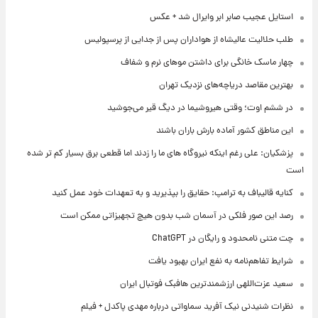
استایل عجیب صابر ابر وایرال شد + عکس
طلب حلالیت عالیشاه از هواداران پس از جدایی از پرسپولیس
چهار ماسک خانگی برای داشتن موهای نرم و شفاف
بهترین مقاصد دریاچه‌های نزدیک تهران
در ششم اوت؛ وقتی هیروشیما در دیگ قیر می‌جوشید
این مناطق کشور آماده بارش باران باشند
پزشکیان: علی رغم اینکه نیروگاه های ما را زدند اما قطعی برق بسیار کم تر شده
است
کنایه قالیباف به ترامپ: حقایق را بپذیرید و به تعهدات خود عمل کنید
رصد این صور فلکی در آسمان شب بدون هیچ تجهیزاتی ممکن است
چت متنی نامحدود و رایگان در ChatGPT
شرایط تفاهم‌نامه به نفع ایران بهبود یافت
سعید عزت‌اللهی ارزشمندترین هافبک فوتبال ایران
نظرات شنیدنی نیک آفرید سماواتی درباره مهدی پاکدل + فیلم