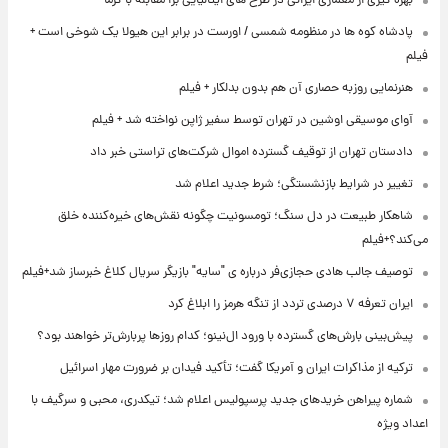
بهره گیری از معماری ایرانی در طرح های ایتالیایی برا مقابله با گرما
پادشاه کوه ها در منظومه شمسی / اورست در برابر این هیولا یک شوخی است +
فیلم
هنرنمایی روزبه حصاری آن هم بدون بدلکار + فیلم
آوای موسیقی اوشین در تهران توسط سفیر ژاپن نواخته شد + فیلم
دادستان تهران از توقیف گسترده اموال شرکت‌های تراستی خبر داد
تغییر در شرایط بازنشستگی؛ شرط جدید اعلام شد
شاهکار طبیعت در دل سنگ؛ تومسونیت چگونه نقش‌های خیره‌کننده خلق
می‌کند؟+فیلم
توصیف جالب هادی حجازی‌فر درباره ی "سایه" بازیگر سریال کلاغ خبرساز شد+فیلم
ایران تعرفه ۷ درصدی تردد از تنگه هرمز را ابلاغ کرد
پیش‌بینی بارش‌های گسترده با ورود ال‌نینو؛ کدام روزها پربارش‌تر خواهند بود؟
ترکیه از مذاکرات ایران و آمریکا گفت؛ تأکید فیدان بر ضرورت مهار اسرائیل
شماره پیراهن خریدهای جدید پرسپولیس اعلام شد؛ تیکدری، محبی و سرگیف با
اعداد ویژه