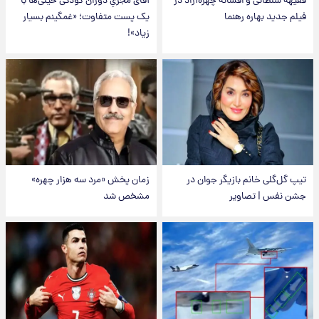
فقیهه سلطانی و افسانه چهره‌آزاد در
آقای مجریِ دوران کودکی خیلی‌ها با
فیلم جدید بهاره رهنما
یک پست متفاوت؛ «غمگینم بسیار
زیاد»!
تیپ گل‌گلی خانم بازیگر جوان در
زمان پخش «مرد سه هزار چهره»
جشن نفس | تصاویر
مشخص شد