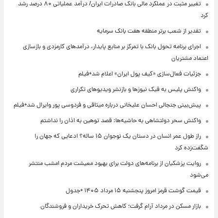
تغییر مثبت در عملکرد مالی بانک صادرات ایران/ درآمد عملیاتی ۸۰ درصد رشد
کرد
تقدیر از شعب برتر منطقه هفت بانک سرمایه
اجرای برنامه تحول بانک با تمرکز بر منابع پایدار، درآمدهای کارمزدی و بازسازی
اعتماد مشتریان
جزئیات فعال‌سازی «کیف پول ایران» اعلام شد+فیلم
واکنش پلیس به فیک نیوزها و بازنشر ویدیوهای تکراری
پیش‌بینی جنجالی احسان علیخانی درباره میثاقی و فردوسی پور وایرال شد+فیلم
واکنش سحر دولتشاهی به حاشیه‌ها: قصد توهین به اذان را نداشتم
راز طول عمر انسان در دستان یک نوجوان ۱۵ ساله؟ ادعایی که جهان را
شگفت‌زده کرد
روایت پزشکیان از برنامه‌های دولت برای بهبود معیشت مردم امشب منتشر
می‌شود
قیمت گوشت قرمز امروز پنجشنبه ۱۵ مرداد ۱۴۰۵ +جدول
بازار مسکن در مرداد آرام گرفت؛ کاهش تحرک خریداران و فروشندگان