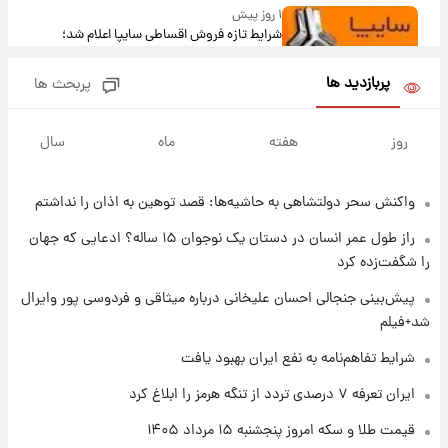
۱ روز پیش
شرایط تازه فروش اقساطی سایپا اعلام شد؛
شاهین، کوییک، اطلس، سهند و ساینا با اقساط
بلندمدت + جدول
پربازدید ها
پربحث ها
۱ روز پیش
سیگنال‌های جدید برای بازار طلا؛ پیش‌بینی
روز
هفته
ماه
سال
قیمت سکه و طلا فردا
واکنش سحر دولتشاهی به حاشیه‌ها: قصد توهین به اذان را نداشتم
۱ روز پیش
فال حافظ پنجشنبه ۱۵ مرداد ماه ۱۴۰۵
راز طول عمر انسان در دستان یک نوجوان ۱۵ ساله؟ ادعایی که جهان
را شگفت‌زده کرد
۱ روز پیش
پیش‌بینی جنجالی احسان علیخانی درباره میثاقی و فردوسی پور وایرال
فال قهوه روزانه پنجشنبه ۱۵ مرداد ماه ۱۴۰۵
شد+فیلم
شرایط تفاهم‌نامه به نفع ایران بهبود یافت
۱ روز پیش
ایران تعرفه ۷ درصدی تردد از تنگه هرمز را ابلاغ کرد
فال روزانه واقعی پنجشنبه ۱۵ مرداد ۱۴۰۵
قیمت طلا و سکه امروز پنجشنبه ۱۵ مرداد ۱۴۰۵