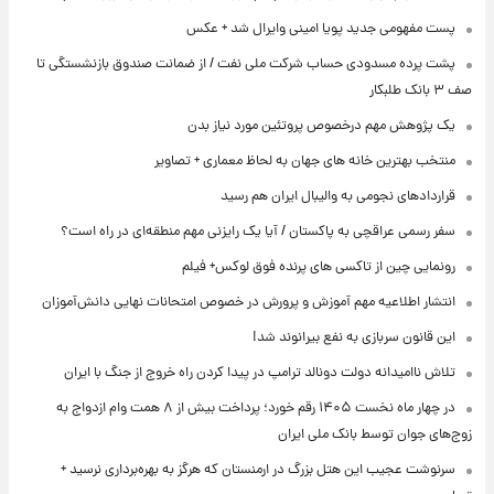
پست مفهومی جدید پویا امینی وایرال شد + عکس
پشت پرده‌ مسدودی حساب شرکت ملی نفت / از ضمانت صندوق بازنشستگی تا
صف ۳ بانک طلبکار
یک پژوهش مهم درخصوص پروتئین مورد نیاز بدن
منتخب بهترین خانه های جهان به لحاظ معماری + تصاویر
قراردادهای نجومی به والیبال ایران هم رسید
سفر رسمی عراقچی به پاکستان / آیا یک رایزنی مهم منطقه‌ای در راه است؟
رونمایی چین از تاکسی های پرنده فوق لوکس+ فیلم
انتشار اطلاعیه مهم آموزش و پرورش در خصوص امتحانات نهایی دانش‌آموزان
این قانون سربازی به نفع بیرانوند شد!
تلاش ناامیدانه‌ دولت دونالد ترامپ در پیدا کردن راه خروج از جنگ با ایران
در چهار ماه نخست ۱۴۰۵ رقم خورد؛ پرداخت بیش از ۸ همت وام ازدواج به
زوج‌های جوان توسط بانک ملی ایران
سرنوشت عجیب این هتل بزرگ در ارمنستان که هرگز به بهره‌برداری نرسید +