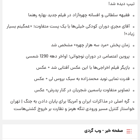
تیپ دیده شد!
۱ روز پیش
فقیهه سلطانی و افسانه چهره‌آزاد در فیلم جدید بهاره رهنما
قیمت دلار در بازار آزاد امروز چهارشنبه ۱۴ مرداد
۱۴۰۵/ نرخ‌ها ثابت ماند؟ +جدول
آقای مجریِ دوران کودکی خیلی‌ها با یک پست متفاوت؛ «غمگینم بسیار
زیاد»!
۱ روز پیش
علی مطهری: اجرای کامل تفاهم‌نامه اسلام‌آباد،
زمان پخش «مرد سه هزار چهره» مشخص شد
پیروزی بزرگ‌تری برای ایران است
پروین اعتصامی در دوران نوجوانی؛ اواخر دهه 1290 شمسی
بازیگر فیلم اخراجی‌ها با این عکس آفتابی شد + عکس
قدرت نمایی نوید محمدزاده به سبک بروس لی + عکس
تصاویر متفاوت یاسمین شجریان در کنار پدرش+ عکس
گره اصلی در مذاکرات ایران و آمریکا برای پایان دادن به جنگ | تهران
خواستار کنترل مسیر ورودی تنگه هرمز و نظارت بر خروج کشتی‌هاست
صفحه خبر - وب گردی