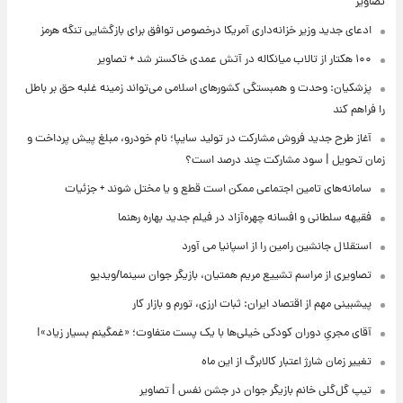
تصاویر
ادعای جدید وزیر خزانه‌داری آمریکا درخصوص توافق برای بازگشایی تنگه هرمز
۱۰۰ هکتار از تالاب میانکاله در آتش عمدی خاکستر شد + تصاویر
پزشکیان: وحدت و همبستگی کشورهای اسلامی می‌تواند زمینه غلبه حق بر باطل
را فراهم کند
آغاز طرح جدید فروش مشارکت در تولید سایپا؛ نام خودرو، مبلغ پیش پرداخت و
زمان تحویل | سود مشارکت چند درصد است؟
سامانه‌های تامین اجتماعی ممکن است قطع و یا مختل شوند + جزئیات
فقیهه سلطانی و افسانه چهره‌آزاد در فیلم جدید بهاره رهنما
استقلال جانشین رامین را از اسپانیا می آورد
تصاویری از مراسم تشییع مریم همتیان، بازیگر جوان سینما/ویدیو
پیشبینی مهم از اقتصاد ایران: ثبات ارزی، تورم و بازار کار
آقای مجریِ دوران کودکی خیلی‌ها با یک پست متفاوت؛ «غمگینم بسیار زیاد»!
تغییر زمان شارژ اعتبار کالابرگ از این ماه
تیپ گل‌گلی خانم بازیگر جوان در جشن نفس | تصاویر