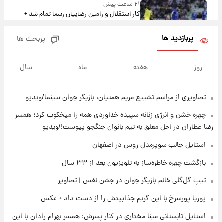
۲۱ ساعت پیش
کار استقلال و رامین رضاییان رسما تمام شد +
عکس / خداحافظی صمیمانه آبی ها با رامین!
پربازدید ها
پربحث ها
۲۲ ساعت پیش
آتش اختلاف در اینستاگرام؛ تمجید از حردانی به
روز
هفته
ماه
سال
مذاق رضاییان خوش نیامد+عکس
تصاویری از مراسم تشییع مریم همتیان، بازیگر جوان سینما/ویدیو
۲۲ ساعت پیش
پروین اعتصامی در دوران نوجوانی؛ اواخر دهه
چهره خشن و انرژی زنانه سپیده خداوردی همه را میخکوب کرد؛ همسر
۱۲۹۰ شمسی
رضا عطاران در اجل معلق به تیم بانوان جنگجو پیوست!/ویدیو
۲۲ ساعت پیش
استایل جالب سوپرمدل روس در اصفهان
قدرت‌نمایی نظامی چین؛ بمب‌افکن حامل موشک
بازگشت چهره خاطره‌ساز به تلویزیون بعد از ۳۳ سال
هسته‌ای در آسمان ظاهر شد
تیپ گل‌گلی خانم بازیگر جوان در جشن نفس | تصاویر
۲۳ ساعت پیش
پوریا پورسرخ با این گریم جذابیتش را از دست داد + عکس
رونالدو از گنجینه خودروهای لوکسش رونمایی
کرد
استایل تابستانی مینا مختاری در کنار پسرش؛ همسر بهرام رادان با این