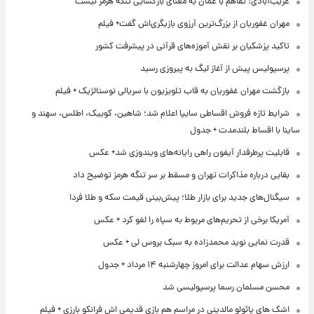
غریب‌آبادی: تفاهم با عمان به معنای بازگشایی تنگه هرمز نیست
مهران غفوریان از بزرگ‌ترین آرزوی بازیگری‌اش گفت+ فیلم
تاکید پزشکیان بر نقش آموزه‌های قرآنی در پیشرفت کشور
پرسپولیس پیش از آغاز لیگ به پیروزی رسید
بازگشت مهران غفوریان به قاب تلویزیون با سریالی نوستالژیک + فیلم
شرایط تازه فروش اقساطی سایپا اعلام شد؛ شاهین، کوییک، اطلس، سهند و
ساینا با اقساط بلندمدت + جدول
قابلیت پرطرفدار آیفون راهی رایانه‌های ویندوزی شد+ عکس
بقایی درباره مذاکرات تهران و مسقط بر سر تنگه هرمز توضیح داد
سیگنال‌های جدید برای بازار طلا؛ پیش‌بینی قیمت سکه و طلا فردا
آمریکا برخی از تحریم‌های مربوط به سپاه را لغو کرد + عکس
قدرت نمایی نوید محمدزاده به سبک بروس لی + عکس
ارزش سهام عدالت برای امروز چهارشنبه ۱۴ مرداد + جدول
محسن مسلمان رسما پرسپولیسی شد
اشک های پائولو مالدینی در مراسم هم بازی قدیمی اش فرانکو بارزی + فیلم