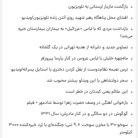
بازگشت مازیار لرستانی به تلویزیون
۲۱ ساعت پیش
افشای محل پناهگاه‌ رهبر شهید روی آنتن زنده تلویزیون/ویدیو
یک پیش ‌بینی مهم برای قیمت دلار، طلا و سکه
شنبه ۱۷ مرداد ۱۴۰۵
بازداشت مردی که با لباس «عزرائیل» به بیماران بیمارستان خیره
می‌شد!
۲۱ ساعت پیش
تصاویر جدید و دلبرانه از هدیه تهرانی در یک گلخانه
بازیکن به درد نخور استقلال با مقصد اروپا این
تیم را ترک کرد!
ماه‌چهره خلیلی با لباس عروس در کنار پارسا پیروزفر
ترس نعیمه نظام‌دوست از بغل کردن دختری با استایل پسرانه/ویدیو
۱ روز پیش
تصاویر کمتر دیده‌شده از شهیدان حاجی‌زاده و
سحر دولتشاهی با این ویدئو بیشتر محبوب شد
باقری؛ فرماندهان شهید هوافضای ایران
این علائم یعنی کبدتان در خطر است
بازخوانی آهنگی در وصف حضرت زهرا توسط شادمهر + فیلم
گوگوش در دو سالگی و در کنار مادرش؛ سال ۱۳۳۱
سوخو-۳۰ با مخزن سوخت ۹.۶ تنی؛ جنگنده‌ای با بُرد خیره‌کننده ۳۰۰۰
کیلومتر