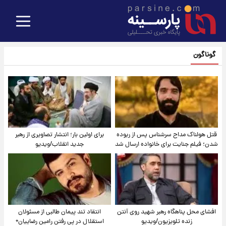
گوناگون
قتل هولناک مداح سرشناس پس از ربوده
برای اولین بار؛ انتشار تصاویری از رهبر
شدن؛ فیلم جنایت برای خانواده ارسال شد
جدید انقلاب/ویدیو
افشای محل پناهگاه‌ رهبر شهید روی آنتن
انتقاد تند پیمان طالبی از مسئولان
زنده تلویزیون/ویدیو
استقلال در پی رفتن رامین رضاییان+