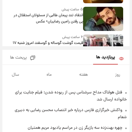
۵ ساعت پیش
انتقاد تند پیمان طالبی از مسئولان استقلال در
پی رفتن رامین رضاییان+ عکس
۶ ساعت پیش
قیمت گوشت گوساله و گوسفند امروز شنبه ۱۷
مرداد ۱۴۰۵ +جدول
پربازدید ها
پربحث ها
۶ ساعت پیش
با قدرتمندترین و بادوام ترین تانک جهان آشنا
روز
هفته
ماه
سال
شوید+ فیلم
قتل هولناک مداح سرشناس پس از ربوده شدن؛ فیلم جنایت برای
۷ ساعت پیش
قیمت طلا ۱۸عیار امروز شنبه ۱۷ مرداد ۱۴۰۵
خانواده ارسال شد
+جدول
واکنش خبرگزاری فارس درباره خبر انتصاب محسن رضایی به دبیری
شعام
۷ ساعت پیش
قیمت محصولات ایران‌خودرو و سایپا امروز شنبه
چهره بهت‌زده سه بازیگر زن در مراسم یادبود مریم همتیان
۱۷ مرداد ۱۴۰۵