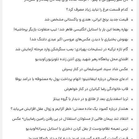
کدام قسمت مرغ را نباید زیاد مصرف کرد؟
قیمت جدید برنج ایرانی، هندی و پاکستانی مشخص شد
بهاره رهنما این بار با استایل انگلیسی ظاهر شد؛ تیپ متفاوت بازیگر پرحاشیه!
بهنوش بختیاری با دیدن عکس‌های عروسی اکبر عبدی دلتنگ شد!
گام تازه ترکیه در تسلیحات پهپادی؛ بمب سنگرشکن وارد مرحله آزمایش شد
افشای محل پناهگاه‌ رهبر شهید روی آنتن زنده تلویزیون/ویدیو
عکس شاد سپند امیرسلیمانی در کنار پسرش
ادعای جنجالی درباره اینفانتینو؛ اتهام پرداخت پول به معشوقه با درآمد یوفا
قاب خانوادگی رضا کیانیان در کنار خواهرش
ثریا اسفندیاری بعد از طلاق و در دیدار با گروه بیتلز
هشدار درباره کمبود یک ماده معدنی؛ خطر آلزایمر و زوال عقل افزایش می‌یابد؟
انتقاد تند پیمان طالبی از مسئولان استقلال در پی رفتن رامین رضاییان+ عکس
ترس نعیمه نظام‌دوست از بغل کردن دختری با استایل پسرانه/ویدیو
قیمت گوشت گوساله و گوسفند امروز شنبه ۱۷ مرداد ۱۴۰۵ +جدول