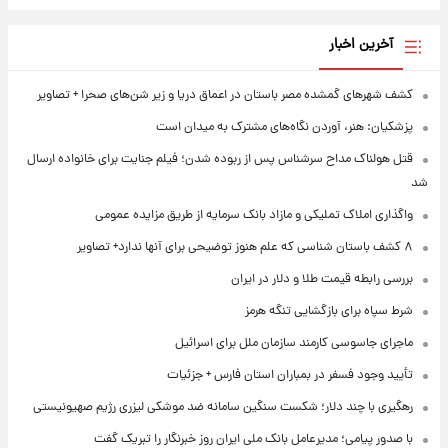
آخرین اخبار
کشف شهرهای گمشده مصر باستان در اعماق دریا و زیر شن‌های صحرا + تصاویر
پزشکیان: هنر، آوردن نگاه‌های مشترک به میدان است
قتل هولناک مداح سرشناس پس از ربوده شدن؛ فیلم جنایت برای خانواده ارسال
شد
واگذاری املاک تملیکی و مازاد بانک سرمایه از طریق مزایده عمومی
۸ کشف باستان شناسی که علم هنوز توضیحی برای آنها ندارد+ تصاویر
بررسی رابطه قیمت طلا و دلار در ایران
شرط سپاه برای بازگشایی تنگه هرمز
ماجرای جاسوسی کارمند سازمان ملل برای اسرائیل
تأیید وجود فسفر در بمباران استان فارس + جزئیات
رهگیری با چند دلار؛ شکست سنگین سامانه ضد موشکی لیزری رژیم صهیونیستی
با صدور پیامی؛ مدیرعامل بانک ملی ایران روز خبرنگار را تبریک گفت