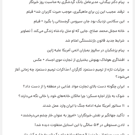
پیام دکتر بیگدلی، مدیرعامل بانک گردشگری به مناسبت روز خبرنگار
ترفند عجیب این زن برای ماهیگیری، موجب حیرت کاربران شد+ فیلم
این سکانس نزدیک بود جان سیروس گرجستانی را بگیرد + فیلم
خانه مجلل محمد صلاح، جایی که او مثل پادشاه زندگی می‌کند | تصاویر
شرایط جدید قانون بازنشستگی اعلام شد
پیام پزشکیان در سالروز بمباران اتمی آمریکا علیه ژاپن
افشاگری هولناک بهنوش بختیاری از تجارت موی اجساد + عکس
جزئیات تازه از ترمیم دستمزد کارگران / مذاکرات ترمیم دستمزد چه زمانی آغاز
می‌شود؟
ایران چگونه دست بالای تجارت مواد غذایی در منطقه را از دست داد؟
شوک به بازار اجاره مسکن؛ چرا مالکان خانه‌های خود را خالی نگه می‌دارند؟
۱۱ سناتور آمریکا علیه ادامه جنگ با ایران وارد عمل شدند
تأکید جهانگیر بر نقش خبرنگاران؛ «امروز به عنوان خار چشم می‌درخشند»
لادن مستوفی در ۵۴ سالگی با این استایل متفاوت دیده شد!
نان سیر رستورانی با پنیر؛ ۶ مرحله ساده برای یک نان پف‌دار و کش‌دار