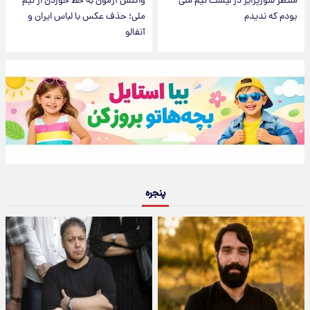
منتظر سورپرایز در لیست تیم ملی
واکنش آزمون به خط خوردن از تیم
بودم که ندیدم
ملی؛ حذف عکس با لباس ایران و
آنفالو
پنجره