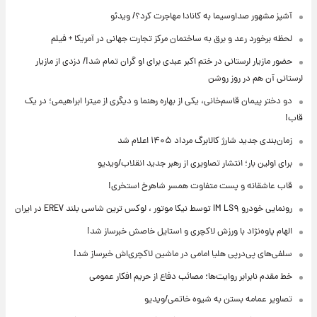
آشپز مشهور صداوسیما به کانادا مهاجرت کرد؟/ ویدئو
لحظه برخورد رعد و برق به ساختمان مرکز تجارت جهانی در آمریکا + فیلم
حضور مازیار لرستانی در ختم اکبر عبدی برای او گران تمام شد!/ دزدی از مازیار
لرستانی آن هم در روز روشن
دو دختر پیمان قاسم‌خانی، یکی از بهاره رهنما و دیگری از میترا ابراهیمی؛ در یک
قاب!
زمان‌بندی جدید شارژ کالابرگ مرداد ۱۴۰۵ اعلام شد
برای اولین بار؛ انتشار تصاویری از رهبر جدید انقلاب/ویدیو
قاب عاشقانه و پست متفاوت همسر شاهرخ استخری!
رونمایی خودرو IM LS۹ توسط نیکا موتور ، لوکس ترین شاسی بلند EREV در ایران
الهام پاوه‌نژاد با ورزش لاکچری و استایل خاصش خبرساز شد!
سلفی‌های پی‌درپی هلیا امامی در ماشین لاکچری‌اش خبرساز شد!
خط مقدم نابرابر روایت‌ها؛ مصائب دفاع از حریم افکار عمومی
تصاویر عمامه بستن به شیوه خاتمی/ویدیو