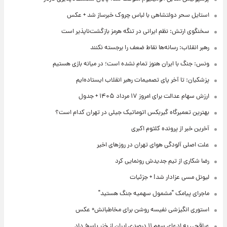
استایل سحر دولتشاهی با لباس چروک خبرساز شد + عکس
سخنگوی ارتش: نظم ایرانی در تنگه هرمز بازگشت‌ناپذیر است
رهبر انقلاب: رسانه‌ها نقاط ضعف را برجسته نکنند
ونس: جنگ با ایران هنوز تمام نشده است؛ در میانه بازی هستیم
پزشکیان: تا آخر پای تصمیمات رهبر انقلاب ایستاده‌ایم
ارزش سهام عدالت برای امروز ۱۷ مرداد ۱۴۰۵ + جدول
بهترین تعمیرگاه گیربکس اتوماتیک جیلی در تهران کدام است؟
آخرین خبر از پرونده کلثوم اکبری
علت اصلی آلودگی هوای تهران در روزهای اخیر
رضا شکاری از تیم جدیدش رونمایی کرد
لیونل مسی عزادار شد! + جزئیات
ماجرای پیامک "مشمول سهمیه جنگ هستید"
استوری انگیزشی نفیسه روشن برای مخاطبانش+ عکس
عراقچی به ادعای سهم ۱۱ درصدی ایران از خزر پاسخ داد