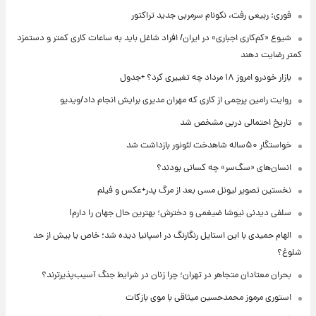
فوری: ربیعی رفت، نکونام سرمربی جدید تراکتور
شیوع «کم‌کاری اجباری» در ایران/ افراد شاغل باید به ساعات کاری کمتر و دستمزد
کمتر رضایت دهند
بازار خودرو امروز ۱۸ مرداد چه تغییری کرد؟ +جدول
روایت رامین پرچمی از کاری که مهران مدیری برایش انجام داد/ویدیو
تاریخ احتمالی دربی مشخص شد
خواستگار ۵۰ساله شاهدخت لئونور بازداشت شد
انسان‌های «سگ‌سر» چه کسانی بودند؟
نخستین تصویر لیونل مسی بعد از مرگ پدر+عکس و فیلم
سلفی دیدنی نیوشا ضیغمی و دخترش؛ بهترین حال جهان را دارم!
الهام حمیدی با این استایل رنگارنگ در اسپانیا دیده شد؛ خاص یا بیش از حد
شلوغ؟
بحران معتادان متجاهر در تهران؛ چرا زنان در شرایط جنگ آسیب‌پذیرترند؟
استوری مرموز محمدحسین میثاقی با موی بازکات