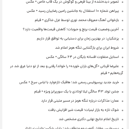
تصویر دیده‌نشده از بیتا فرهی و گوگوش در یک قاب خاص + عکس
پیراهن شماره ۱۰ استقلال به جانشین رامین رضاییان رسید + عکس
بازخوانی آهنگ معروف محمد نوری توسط غزل شاکری + فیلم
آخرین وضعیت قیمت برنج و حبوبات؛ کاهش قیمت‌ها واقعیت دارد؟
پزشکیان: در بهترین زمان برای دستیابی به توافق قرار داریم
شروط ایران برای بازگشایی تنگه هرمز اعلام شد
استایل متفاوت افسانه بایگان در ۶۴ سالگی + عکس
علیرضا قربانی «گل‌های باران خورده» را خواند/ رفتی و بعد از تو دنیا غرق شد در
گریه‌هایم + فیلم
خرید جدید پرسپولیس رسمی شد؛ هافبک تازه‌وارد با لباس سرخ + عکس
جشن تولد ۴۳ سالگی لیلا اوتادی با یک سورپرایز ویژه + فیلم
عمان: مذاکرات درباره تنگه هرمز در مسیر مثبتی قرار دارد
شوک تازه به بازار لبنیات؛ قیمت شیر افزایش یافت
تاریخ اعلام نتایج نهایی دکتری مشخص شد
پرسپولیس مقابل آلومینیوم متوقف شد؛ پایان شکست‌ناپذیری تارتار