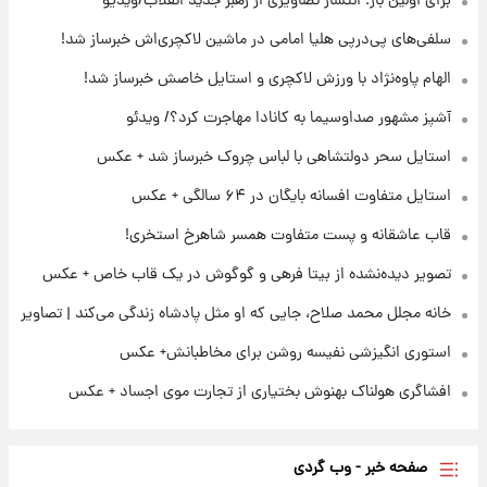
برای اولین بار؛ انتشار تصاویری از رهبر جدید انقلاب/ویدیو
انقلاب/ویدیو
سلفی‌های پی‌درپی هلیا امامی در ماشین لاکچری‌اش خبرساز شد!
۲۰ ساعت پیش
الهام پاوه‌نژاد با ورزش لاکچری و استایل خاصش خبرساز شد!
تصاویر عمامه بستن به شیوه خاتمی/ویدیو
آشپز مشهور صداوسیما به کانادا مهاجرت کرد؟/ ویدئو
استایل سحر دولتشاهی با لباس چروک خبرساز شد + عکس
۲۲ ساعت پیش
افشای محل پناهگاه‌ رهبر شهید روی آنتن زنده
استایل متفاوت افسانه بایگان در ۶۴ سالگی + عکس
تلویزیون/ویدیو
قاب عاشقانه و پست متفاوت همسر شاهرخ استخری!
تصویر دیده‌نشده از بیتا فرهی و گوگوش در یک قاب خاص + عکس
خانه مجلل محمد صلاح، جایی که او مثل پادشاه زندگی می‌کند | تصاویر
استوری انگیزشی نفیسه روشن برای مخاطبانش+ عکس
افشاگری هولناک بهنوش بختیاری از تجارت موی اجساد + عکس
صفحه خبر - وب گردی