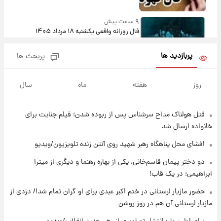
۹ ساعت پیش
فال روزانه واقعی یکشنبه ۱۸ مرداد ۱۴۰۵
پربازدید ها
پربحث ها
۱۶ ساعت پیش
ارزش سهام عدالت برای امروز ۱۷ مرداد ۱۴۰۵ +
روز
هفته
ماه
سال
جدول
قتل هولناک مداح سرشناس پس از ربوده شدن؛ فیلم جنایت برای
۱۷ ساعت پیش
لیونل مسی عزادار شد! + جزئیات
خانواده ارسال شد
افشای محل پناهگاه‌ رهبر شهید روی آنتن زنده تلویزیون/ویدیو
۲۰ ساعت پیش
دو دختر پیمان قاسم‌خانی، یکی از بهاره رهنما و دیگری از میترا
لحظه برخورد رعد و برق به ساختمان مرکز تجارت
ابراهیمی؛ در یک قاب!
جهانی در آمریکا + فیلم
حضور مازیار لرستانی در ختم اکبر عبدی برای او گران تمام شد!/ دزدی از
مازیار لرستانی آن هم در روز روشن
۲۰ ساعت پیش
برای اولین بار؛ انتشار تصاویری از رهبر جدید