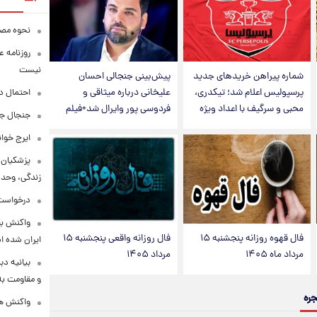
نحوه مصرف
روزنامه ع
نیست
شماره پیراهن خریدهای جدید
پیش‌بینی جنجالی احسان
پرسپولیس اعلام شد؛ تیکدری،
علیخانی درباره میثاقی و
احتمال د
محبی و سرگیف با اعداد ویژه
فردوسی پور وایرال شد+فیلم
جنجال جد
ایرج خوا
پزشکیان:
زندگی، وحد
درخواست 
واکنش بق
فال قهوه روزانه پنجشنبه ۱۵
فال روزانه واقعی پنجشنبه ۱۵
ایران شده 
مرداد ماه ۱۴۰۵
مرداد ۱۴۰۵
بیانیه د
و مقاومت به 
جره
واکنش همت