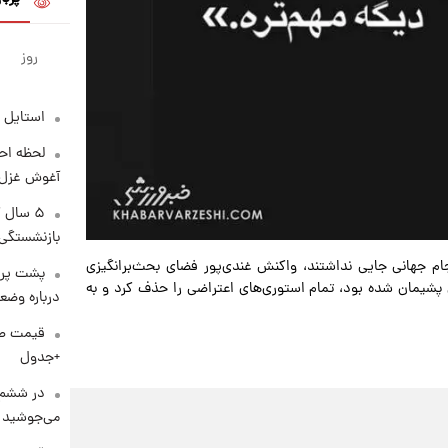
روز
استایل 
لحظه احس
آغوش غزل 
۵ سال 
بازنشستگی
ام جهانی جایی نداشتند، واکنش غندی‌پور فضای بحث‌برانگیزی
پشت پرد
ش پشیمان شده بود، تمام استوری‌های اعتراضی را حذف کرد و به
درباره وض
+جدول
در ششم 
می‌جوشید