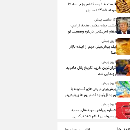
قیمت طلا و سکه امروز جمعه ۱۶
مرداد ۱۴۰۵ +جدول
۱۶ ساعت پیش
پشت پرده عکس جدید ترامپ؛
مقام آمریکایی درباره وضعیت او
چه گفت؟
۱ روز پیش
یک پیش‌بینی مهم از آینده بازار
طلا
۱ روز پیش
گران‌ترین خرید تاریخ رئال مادرید
رونمایی شد
۱ روز پیش
پیش‌بینی بارش‌های گسترده با
ورود ال‌نینو؛ کدام روزها پربارش‌تر
خواهند بود؟
۱ روز پیش
شماره پیراهن خریدهای جدید
پرسپولیس اعلام شد؛ تیکدری،
محبی و سرگیف با اعداد ویژه
۱ روز پیش
زدید ها