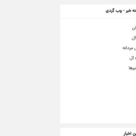
 خبر - وب گردی
ان
آل
مردانه
 آل
برها
ن اخبار