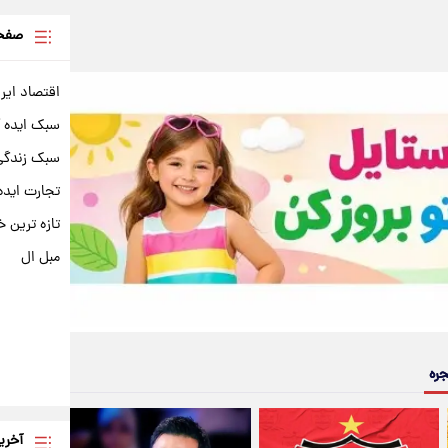
صفحه
اقتصاد ایر
سبک ایده 
سبک زندگی 
تجارت ایده
تازه ترین خ
مبل ال
جره
آخری