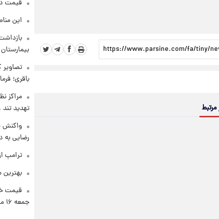
قیمت دلار د
این مناط
بازداشت 
بیمارستان 
تصاویر ک
باقری؛ فرم
مراکز نظ
 مرتبط
تهدید تند
واکنش خ
رضایی به د
ترامپ از
بهترین م
قیمت خو
جمعه ۱۶ مرداد منتشر شد