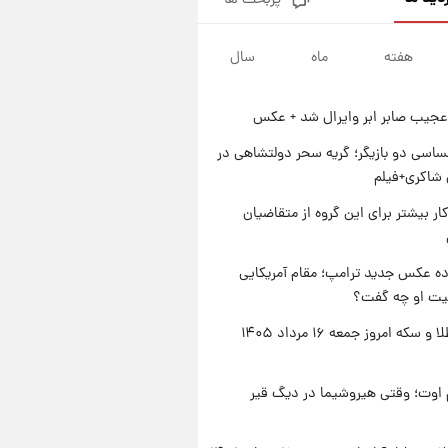
پربحث ها
جزئیات فعال‌سازی «کیف پول
ایران» اعلام شد+فیلم
هفته
ماه
سال
۱ روز پیش
تغییر تند قیمت محصولات
ایران‌خودرو و سایپا امروز پنجشنبه
عجیب صابر ابر وایرال شد + عکس
۱۵ مرداد ۱۴۰۵ +جدول
۱ روز پیش
قیمت طلا و سکه امروز پنجشنبه
اسی دو بازیگر؛ گریه سحر دولتشاهی در
۱۵ مرداد ۱۴۰۵
شاکری+فیلم
۱ روز پیش
کار بیشتر برای این گروه از متقاضیان
شارژ جدید کالابرگ برای سه
دهک؛ جزئیات اعلام شد
ه عکس جدید ترامپ؛ مقام آمریکایی
عیت او چه گفت؟
قیمت طلا و سکه امروز جمعه ۱۶ مرداد ۱۴۰۵
اوت؛ وقتی هیروشیما در دیگ قیر