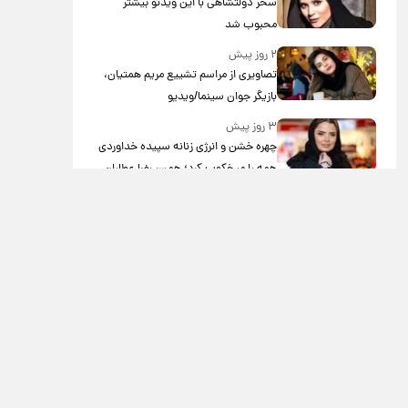
سحر دولتشاهی با این ویدئو بیشتر
محبوب شد
۲ روز پیش
تصاویری از مراسم تشییع مریم همتیان،
بازیگر جوان سینما/ویدیو
۳ روز پیش
چهره خشن و انرژی زنانه سپیده خداوردی
همه را میخکوب کرد؛ همسر رضا عطاران
در اجل معلق به تیم بانوان جنگجو
پیوست!/ویدیو
۳ روز پیش
کنایه قیصر به ابی: سکوت بزدلانه کردی/
ویدئو
۳ روز پیش
برگزاری موکب ها در تورنتو کانادا در شب
اربعین در نزدیکی مسجد امام مهدی/
ویدئو