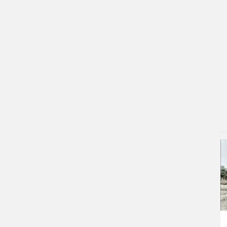
۳ روز پیش
استقبال شیخ نعیم قاسم از تفاهم ایران و
آمریکا/ویدیو
۴ روز پیش
پزشکیان: استعفا نخواهم داد