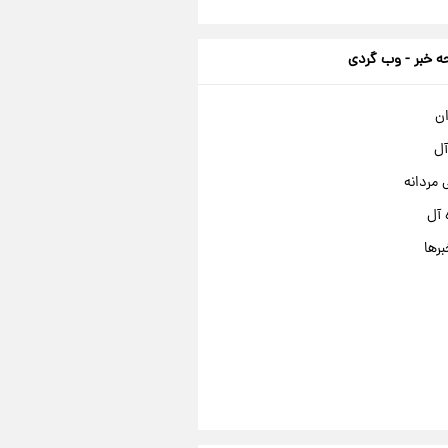
 خبر - وب گردی
ان
آل
مردانه
 آل
برها