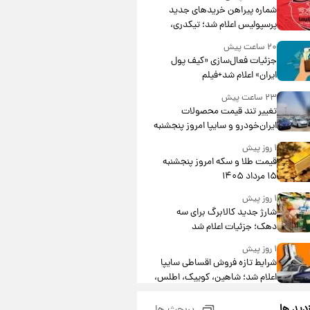
شماره پیراهن خریدهای جدید
پرسپولیس اعلام شد؛ تیکدری،
محبی و سرگیف با اعداد ویژه
۲۰ ساعت پیش
جزئیات فعال‌سازی «کیف پول
ایران» اعلام شد+فیلم
۲۳ ساعت پیش
تغییر تند قیمت محصولات
ایران‌خودرو و سایپا امروز پنجشنبه
۱۵ مرداد ۱۴۰۵ +جدول
۱ روز پیش
قیمت طلا و سکه امروز پنجشنبه
۱۵ مرداد ۱۴۰۵
۱ روز پیش
شارژ جدید کالابرگ برای سه
دهک؛ جزئیات اعلام شد
۱ روز پیش
شرایط تازه فروش اقساطی سایپا
اعلام شد؛ شاهین، کوییک، اطلس،
سهند و ساینا با اقساط بلندمدت +
۱ روز پیش
جدول
زدید ها