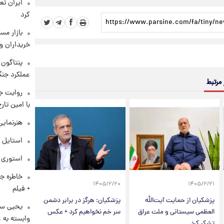
کرد
بازار مس
خریداران و
عملکرد جنگ
 مرتبط
روایت ج
با امین تار
هنرنمایی
استایل 
استوری م
خاطره جا
۱۴۰۵/۲/۲۰
۱۴۰۵/۲/۲۱
+ فیلم
پزشکیان از حمایت آیت‌الله
پزشکیان: هرگز در برابر دشمن
یحیی سر
العظمی سیستانی و ملت عراق
سر خم نخواهیم کرد + عکس
وابسته به ع
تشکر کرد