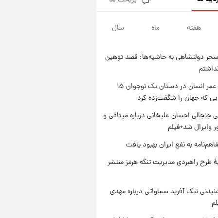
پربحث ها
سیگنال‌های جدید برای بازار طلا؛
پیش‌بینی قیمت سکه و طلا فردا
هفته
ماه
سال
۱ روز پیش
فال حافظ پنجشنبه ۱۵ مرداد ماه
۱۴۰۵
حر دولتشاهی به حاشیه‌ها: قصد توهین
۱ روز پیش
نداشتم
فال قهوه روزانه پنجشنبه ۱۵ مرداد
ماه ۱۴۰۵
راز طول عمر انسان در دستان یک نوجوان ۱۵
یی که جهان را شگفت‌زده کرد
۱ روز پیش
فال روزانه واقعی پنجشنبه ۱۵
 جنجالی احسان علیخانی درباره میثاقی و
مرداد ۱۴۰۵
 وایرال شد+فیلم
اهم‌نامه به نفع ایران بهبود یافت
ۀ طرح راهبردی مدیریت تنگه هرمز منتشر
یدنی نیک آفرید سماواتی درباره مهدی
لم