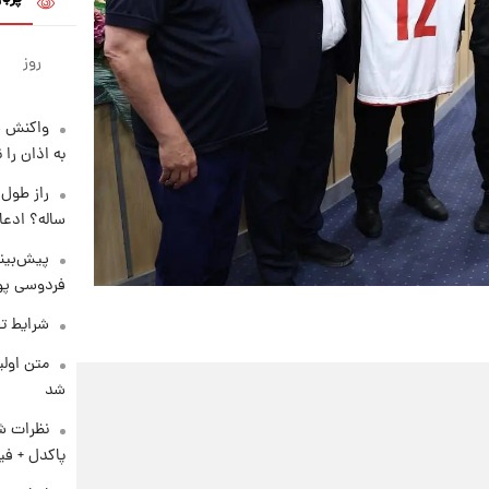
روز
واکنش س
به اذان را 
ساله؟ ادعا
پیش‌بینی
فردوسی پور
شرایط تف
متن اولی
شد
نظرات شن
پاکدل + فی