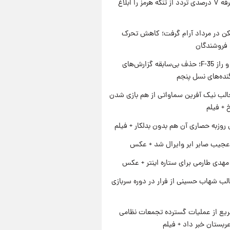
ایران تعرفه ۷ درصدی تردد از تنگه هرمز را ابلاغ
کن در مرداد آرام گرفت؛ کاهش تحرک
 فروشندگان
پنتاگون و راز F-35؛ حذف بی‌سابقه گزارش‌های
نده‌های نسل پنجم
الب نیک آفرین سماواتی از هم بازی شدن
خ + فیلم
 روزبه حصاری آن هم بدون بدلکار + فیلم
عجیب صابر ابر وایرال شد + عکس
هدی طارمی برای ستاره اینتر + عکس
لب شهاب حسینی از فرار در دوره سربازی
یع از عملیات گسترده تجمعات نظامی
ربستان خبر داد + فیلم