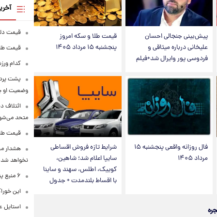
آخری
قیمت دلار در 
پیش‌بینی جنجالی احسان
قیمت طلا و سکه امروز
علیخانی درباره میثاقی و
پنجشنبه ۱۵ مرداد ۱۴۰۵
قیمت طلا و سکه
فردوسی پور وایرال شد+فیلم
کدام ورزش
پشت پرده
وضعیت او 
ائتلاف د
متحد می‌شو
قیمت طلا امرو
فال روزانه واقعی پنجشنبه ۱۵
شرایط تازه فروش اقساطی
هشدار محس
مرداد ۱۴۰۵
سایپا اعلام شد؛ شاهین،
نخواهد شد
کوییک، اطلس، سهند و ساینا
۶ منبع پنهان ویتامین C
با اقساط بلندمدت + جدول
این خوراک
استایل ع
جره