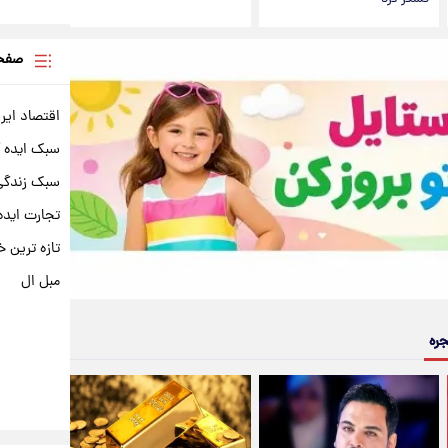
صفحه
اقتصاد ایر
سبک ایده 
سبک زندگی 
تجارت ایده
تازه ترین خ
مبل ال
جره