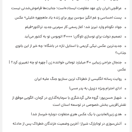
عراقچی:ایران پای عهد مقاومت ایستاده‌است؛ جنایت‌ها فراموش‌شدنی نیست
پست احساسی و غم انگیز سوسن پرور برای زنده یاد ماهچهره خلیلی+ عکس
جواد نکونام وارد تبریز شد؛ آغاز رسمی کار سرمربی جدید تراکتور+فیلم
تصمیم دولت برای نوسازی ناوگان؛ ۴۰۰۰ اتوبوس نو به کشور می‌آید
جدیدترین عکس نیکی کریمی با استایل تازه در باشگاه؛ چه خبر از این بانوی
جذاب؟
جنجال جراحی زیبایی ۴۰ میلیارد تومانی خواننده زن | چهره او چه تغییری کرد؟ |
عکس
روایت رسانه انگلیسی از خطرناک ترین سناریو جنگ علیه ایران
ادای احترام ویژه دی‌پل به پدر مسی!
شهباز حسن‌پور: گروه مالی گردشگری با سرمایه‌گذاری در کرمان، الگویی موفق از
نقش‌آفرینی بخش خصوصی در توسعه استان است
هدی زین‌العابدین با یک عکس هنری متفاوت دوباره خبرساز شد!
آتش‌سوزی در لوناپارک شیراز؛ آخرین وضعیت خزندگان خطرناک پس از حادثه