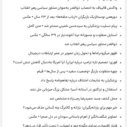
واکنش قالیباف به انتصاب ذوالقدر به‌عنوان مشاور سیاسی رهبر انقلاب
دورهمی نوستالژیک بازیگران «ارباب حلقه‌ها» بعد از ۲۳ سال + عکس
پیام تسلیت پزشکیان به سیدحسن خمینی منتشر شد + متن کامل
استایل متفاوت و جسورانه تینا آخوندتبار در ۳۹ سالگی + عکس
ذوالقدر مشاور سیاسی رهبر انقلاب شد
ظهور میکرودراماها و تحول زبان تصویر در عصر ارتباطات دیجیتال
فوری؛ تصمیم تازه ترامپ درباره ایران/ آیا آمریکا به‌دنبال کاهش تنش است؟
چهره متفاوت بازیگر «وضعیت سفید» پس از سال‌ها + فیلم
پزشکیان به شایعات اختلاف درباره تفاهم‌نامه پاسخ داد
استقلال و تراکتور در آستانه آسیا؛ مشکل بزرگ میزبانی حل نشد
محل کشف جسد حمیدرضا رجب‌زاده مشخص شد
خبر مهم برای یارانه‌بگیران؛ یارانه و کالابرگ چه کسانی حذف می‌شود؟
تصاویر شگفت‌انگیز از اهرام باستانی سودان در دل صحرا + عکس
فشار اقتصادی مداوم چگونه مغز و اعصاب را تحت تأثیر قرار می‌دهد؟