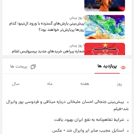
۱ روز پیش
پیش‌بینی بارش‌های گسترده با ورود ال‌نینو؛ کدام
روزها پربارش‌تر خواهند بود؟
۱ روز پیش
شماره پیراهن خریدهای جدید پرسپولیس اعلام
شد؛ تیکدری، محبی و سرگیف با اعداد ویژه
پربازدید ها
پربحث ها
۱ روز پیش
جزئیات فعال‌سازی «کیف پول ایران» اعلام
روز
هفته
ماه
سال
شد+فیلم
پیش‌بینی جنجالی احسان علیخانی درباره میثاقی و فردوسی پور وایرال
۱ روز پیش
تغییر تند قیمت محصولات ایران‌خودرو و سایپا
شد+فیلم
امروز پنجشنبه ۱۵ مرداد ۱۴۰۵ +جدول
شرایط تفاهم‌نامه به نفع ایران بهبود یافت
۱ روز پیش
استایل عجیب صابر ابر وایرال شد + عکس