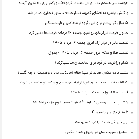
هواشناسی هشدار داد: وزش تندباد، گردوخاک و رگبار باران تا ۵ روز آینده
واکنش ترامپ به افشای کمبود تسلیحات؛ دستور تحقیق صادر شد
۵ سال کار بیشتر برای این گروه از متقاضیان بازنشستگی
جدول قیمت ایران‌خودرو امروز جمعه ۱۶ مرداد؛ قیمت‌ها تغییر کرد
قیمت دلار در بازار آزاد امروز جمعه ۱۶ مرداد ۱۴۰۵
قیمت طلا و سکه امروز جمعه ۱۶ مرداد ۱۴۰۵ +جدول
کدام ورزش‌ها در گرما برای سالمندان مناسب‌ترند؟
پشت پرده عکس جدید ترامپ؛ مقام آمریکایی درباره وضعیت او چه گفت؟
ائتلاف دفاعی جدید در ریاض؛ ترکیه، عربستان و پاکستان متحد می‌شوند
قیمت طلا امروز جمعه ۱۶ مرداد ۱۴۰۵
هشدار محسن رضایی درباره تنگه هرمز؛ مسیر دوم باز نخواهد شد
۶ منبع پنهان ویتامین C
این خوراکی ها مغز را نجات می‌دهند
استایل عجیب صابر ابر وایرال شد + عکس