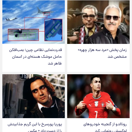
زمان پخش «مرد سه هزار چهره»
قدرت‌نمایی نظامی چین؛ بمب‌افکن
مشخص شد
حامل موشک هسته‌ای در آسمان
ظاهر شد
رونالدو از گنجینه خودروهای
پوریا پورسرخ با این گریم جذابیتش
لوکسش رونمایی کرد
را از دست داد + عکس