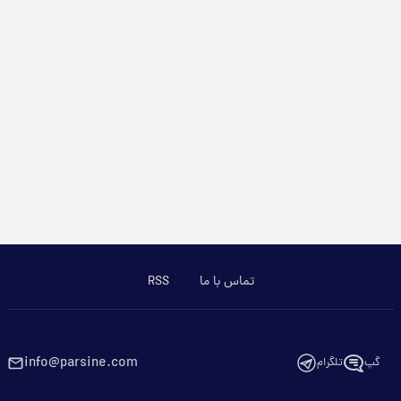
تماس با ما
RSS
info@parsine.com
گپ
تلگرام