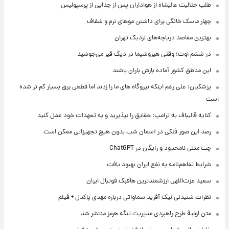
طلب حلالیت عالیشاه از هواداران پس از جدایی از پرسپولیس
چهار ماسک خانگی برای داشتن موهای نرم و شفاف
بهترین مقاصد دریاچه‌های نزدیک تهران
در ششم اوت؛ وقتی هیروشیما در دیگ قیر می‌جوشید
این مناطق کشور آماده بارش باران باشند
پزشکیان: علی رغم اینکه نیروگاه های ما را زدند اما قطعی برق بسیار کم تر شده
است
کنایه قالیباف به ترامپ: حقایق را بپذیرید و به تعهدات خود عمل کنید
رصد این صور فلکی در آسمان شب بدون هیچ تجهیزاتی ممکن است
چت متنی نامحدود و رایگان در ChatGPT
شرایط تفاهم‌نامه به نفع ایران بهبود یافت
سعید عزت‌اللهی ارزشمندترین هافبک فوتبال ایران
نظرات شنیدنی نیک آفرید سماواتی درباره مهدی پاکدل + فیلم
متن اولیۀ طرح راهبردی مدیریت تنگه هرمز منتشر شد