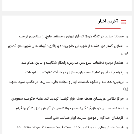
آخرین اخبار
معادله جدید در تنگه هرمز؛ توافق تهران و مسقط خارج از سناریوی ترامپ
تصاویر کمتر دیده‌شده از شهیدان حاجی‌زاده و باقری؛ فرماندهان شهید هوافضای
ایران
هشدار درباره تخلفات سرویس مدارس؛ راهکار شکایت والدین اعلام شد
پدرام پاک آیین نماینده مدیران مسئول در هیأت نظارت بر مطبوعات
اربعین؛ حماسه باشکوه خدمت، ایثار و نجات جان انسان‌ها در مکتب سیدالشهدا
(ع)
مراکز نظامی عربستان هدف حمله قرار گرفت؛ تهدید تند علیه حکومت سعودی
لحظه احساسی دو بازیگر؛ گریه سحر دولتشاهی در آغوش غزل شاکری+فیلم
ظریفیان: مذاکره از موضع قدرت، ابزار صیانت ملی است
قیمت خودروهای سایپا تغییر کرد؛ لیست قیمت جمعه ۱۶ مرداد منتشر شد