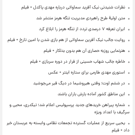
قیمت طلا و سکه امروز پنجشنبه ۱۵ مرداد ۱۴۰۵
نظرات شنیدنی نیک آفرید سماواتی درباره مهدی پاکدل + فیلم
متن اولیۀ طرح راهبردی مدیریت تنگه هرمز منتشر شد
۱ روز پیش
ایران تعرفه ۷ درصدی تردد از تنگه هرمز را ابلاغ کرد
شارژ جدید کالابرگ برای سه دهک؛ جزئیات اعلام
شد
روایت جالب نیک آفرین سماواتی از هم بازی شدن با امین تارخ + فیلم
هنرنمایی روزبه حصاری آن هم بدون بدلکار + فیلم
۱ روز پیش
شرایط تازه فروش اقساطی سایپا اعلام شد؛
خاطره جالب شهاب حسینی از فرار در دوره سربازی + فیلم
شاهین، کوییک، اطلس، سهند و ساینا با اقساط
بلندمدت + جدول
استوری مهدی طارمی برای ستاره اینتر + عکس
۱ روز پیش
در ششم اوت؛ وقتی هیروشیما در دیگ قیر می‌جوشید
سیگنال‌های جدید برای بازار طلا؛ پیش‌بینی
قیمت سکه و طلا فردا
این مناطق کشور آماده بارش باران باشند
شماره پیراهن خریدهای جدید پرسپولیس اعلام شد؛ تیکدری، محبی و
سرگیف با اعداد ویژه
یحیی سریع از عملیات گسترده تجمعات نظامی وابسته به عربستان خبر
داد + فیلم