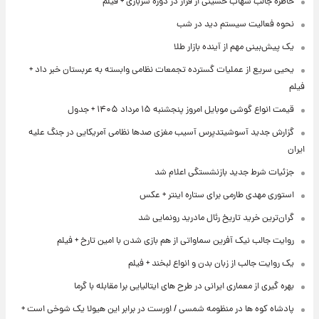
خاطره جالب شهاب حسینی از فرار در دوره سربازی + فیلم
نحوه فعالیت سیستم دید در شب
یک پیش‌بینی مهم از آینده بازار طلا
یحیی سریع از عملیات گسترده تجمعات نظامی وابسته به عربستان خبر داد +
فیلم
قیمت انواع گوشی موبایل امروز پنجشنبه ۱۵ مرداد ۱۴۰۵ + جدول
گزارش جدید آسوشیتدپرس آسیب مغزی صدها نظامی آمریکایی در جنگ علیه
ایران
جزئیات شرط جدید بازنشستگی اعلام شد
استوری مهدی طارمی برای ستاره اینتر + عکس
گران‌ترین خرید تاریخ رئال مادرید رونمایی شد
روایت جالب نیک آفرین سماواتی از هم بازی شدن با امین تارخ + فیلم
یک روایت جالب از زبان بدن و انواع لبخند + فیلم
بهره گیری از معماری ایرانی در طرح های ایتالیایی برا مقابله با گرما
پادشاه کوه ها در منظومه شمسی / اورست در برابر این هیولا یک شوخی است +