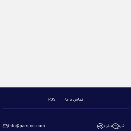
تماس با ما
RSS
info@parsine.com
گپ
تلگرام