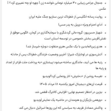
جنجال جراحی زیبایی ۴۰ میلیارد تومانی خواننده زن | چهره او چه تغییری کرد؟ |
عکس
روایت رسانه انگلیسی از خطرناک ترین سناریو جنگ علیه ایران
ادای احترام ویژه دی‌پل به پدر مسی!
شهباز حسن‌پور: گروه مالی گردشگری با سرمایه‌گذاری در کرمان، الگویی موفق از
نقش‌آفرینی بخش خصوصی در توسعه استان است
هدی زین‌العابدین با یک عکس هنری متفاوت دوباره خبرساز شد!
آتش‌سوزی در لوناپارک شیراز؛ آخرین وضعیت خزندگان خطرناک پس از حادثه
رتبه ها می آیند، ماندگاری ساخته میشود؛پیشتازی «به پرداخت ملت فراتر از اعداد
و رتبه ها
نفیسه روشن از «دخترش» انار رونمایی کرد!/ویدیو
قیمت ارزهای دیجیتال امروز یکشنبه ۱۸ مرداد ۱۴۰۵
بنزین در انتظار تصمیم نهایی؛ افزایش کالابرگ قطعی شد
دورهمی بازیگران و هنرمندان در حاشیه یک نمایش/ویدیو
واکنش معنادار ظریف به سیاستی که این روزها اسرائیل دنبال می کند