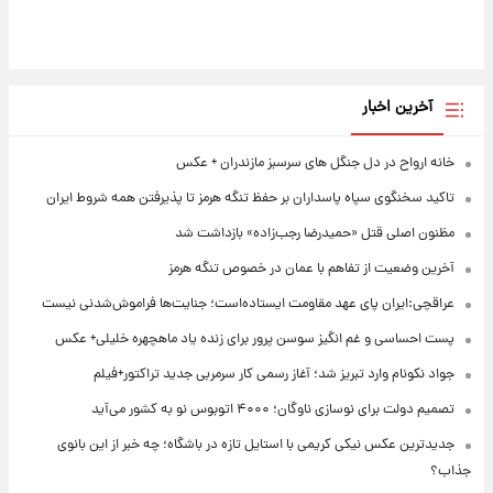
آخرین اخبار
خانه ارواح در دل جنگل های سرسبز مازندران + عکس
تاکید سخنگوی سپاه پاسداران بر حفظ تنگه هرمز تا پذیرفتن همه شروط ایران
مظنون اصلی قتل «حمیدرضا رجب‌زاده» بازداشت شد
آخرین وضعیت از تفاهم با عمان در خصوص تنگه هرمز
عراقچی:ایران پای عهد مقاومت ایستاده‌است؛ جنایت‌ها فراموش‌شدنی نیست
پست احساسی و غم انگیز سوسن پرور برای زنده یاد ماهچهره خلیلی+ عکس
جواد نکونام وارد تبریز شد؛ آغاز رسمی کار سرمربی جدید تراکتور+فیلم
تصمیم دولت برای نوسازی ناوگان؛ ۴۰۰۰ اتوبوس نو به کشور می‌آید
جدیدترین عکس نیکی کریمی با استایل تازه در باشگاه؛ چه خبر از این بانوی
جذاب؟