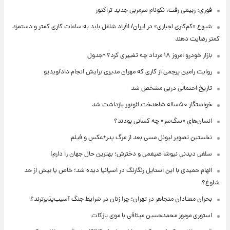
فوری: ربیعی رفت، نکونام سرمربی جدید تراکتور
شیوع «کم‌کاری اجباری» در ایران/ افراد شاغل باید به ساعات کاری کمتر و دستمزد
کمتر رضایت دهند
بازار خودرو امروز ۱۸ مرداد چه تغییری کرد؟ +جدول
روایت رامین پرچمی از کاری که مهران مدیری برایش انجام داد/ویدیو
تاریخ احتمالی دربی مشخص شد
خواستگار ۵۰ساله شاهدخت لئونور بازداشت شد
انسان‌های «سگ‌سر» چه کسانی بودند؟
نخستین تصویر لیونل مسی بعد از مرگ پدر+عکس و فیلم
سلفی دیدنی نیوشا ضیغمی و دخترش؛ بهترین حال جهان را دارم!
الهام حمیدی با این استایل رنگارنگ در اسپانیا دیده شد؛ خاص یا بیش از حد
شلوغ؟
بحران معتادان متجاهر در تهران؛ چرا زنان در شرایط جنگ آسیب‌پذیرترند؟
استوری مرموز محمدحسین میثاقی با موی بازکات