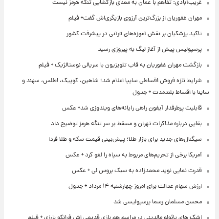
غریب‌آبادی: تفاهم با عمان به معنای بازگشایی تنگه هرمز نیست
مهران غفوریان از بزرگ‌ترین آرزوی بازیگری‌اش گفت+ فیلم
تاکید پزشکیان بر نقش آموزه‌های قرآنی در پیشرفت کشور
پرسپولیس پیش از آغاز لیگ به پیروزی رسید
بازگشت مهران غفوریان به قاب تلویزیون با سریالی نوستالژیک + فیلم
شرایط تازه فروش اقساطی سایپا اعلام شد؛ شاهین، کوییک، اطلس، سهند و
ساینا با اقساط بلندمدت + جدول
قابلیت پرطرفدار آیفون راهی رایانه‌های ویندوزی شد+ عکس
بقایی درباره مذاکرات تهران و مسقط بر سر تنگه هرمز توضیح داد
سیگنال‌های جدید برای بازار طلا؛ پیش‌بینی قیمت سکه و طلا فردا
آمریکا برخی از تحریم‌های مربوط به سپاه را لغو کرد + عکس
قدرت نمایی نوید محمدزاده به سبک بروس لی + عکس
ارزش سهام عدالت برای امروز چهارشنبه ۱۴ مرداد + جدول
محسن مسلمان رسما پرسپولیسی شد
اشک های پائولو مالدینی در مراسم هم بازی قدیمی اش فرانکو بارزی + فیلم