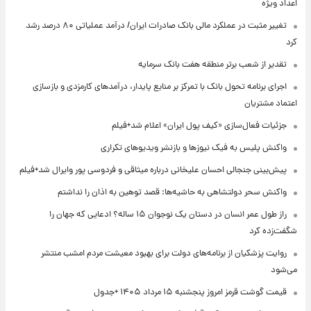
اعداد ویژه
تغییر مثبت در عملکرد مالی بانک صادرات ایران/ درآمد عملیاتی ۸۰ درصد رشد
کرد
تقدیر از شعب برتر منطقه هفت بانک سرمایه
اجرای برنامه تحول بانک با تمرکز بر منابع پایدار، درآمدهای کارمزدی و بازسازی
اعتماد مشتریان
جزئیات فعال‌سازی «کیف پول ایران» اعلام شد+فیلم
واکنش پلیس به فیک نیوزها و بازنشر ویدیوهای تکراری
پیش‌بینی جنجالی احسان علیخانی درباره میثاقی و فردوسی پور وایرال شد+فیلم
واکنش سحر دولتشاهی به حاشیه‌ها: قصد توهین به اذان را نداشتم
راز طول عمر انسان در دستان یک نوجوان ۱۵ ساله؟ ادعایی که جهان را
شگفت‌زده کرد
روایت پزشکیان از برنامه‌های دولت برای بهبود معیشت مردم امشب منتشر
می‌شود
قیمت گوشت قرمز امروز پنجشنبه ۱۵ مرداد ۱۴۰۵ +جدول