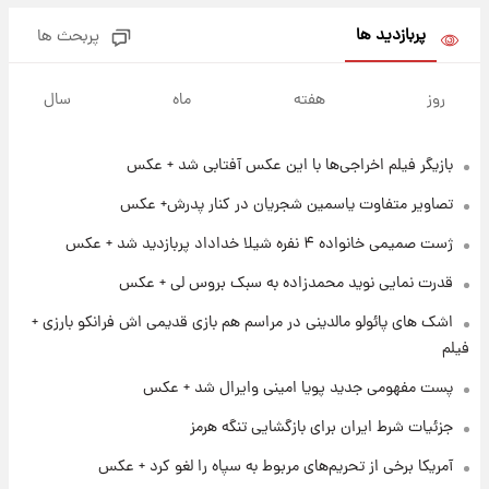
پربازدید ها
پربحث ها
۱۳ ساعت پیش
فال قهوه روزانه پنجشنبه ۱۵ مرداد ماه ۱۴۰۵
روز
هفته
ماه
سال
بازیگر فیلم اخراجی‌ها با این عکس آفتابی شد + عکس
۱۴ ساعت پیش
فال روزانه واقعی پنجشنبه ۱۵ مرداد ۱۴۰۵
تصاویر متفاوت یاسمین شجریان در کنار پدرش+ عکس
ژست صمیمی خانواده ۴ نفره شیلا خداداد پربازدید شد + عکس
۲۱ ساعت پیش
قدرت نمایی نوید محمدزاده به سبک بروس لی + عکس
ارزش سهام عدالت برای امروز چهارشنبه ۱۴ مرداد
+ جدول
اشک های پائولو مالدینی در مراسم هم بازی قدیمی اش فرانکو بارزی +
فیلم
۱ روز پیش
پست مفهومی جدید پویا امینی وایرال شد + عکس
آغاز طرح جدید فروش مشارکت در تولید سایپا؛
نام خودرو، مبلغ پیش پرداخت و زمان تحویل |
جزئیات شرط ایران برای بازگشایی تنگه هرمز
سود مشارکت چند درصد است؟
آمریکا برخی از تحریم‌های مربوط به سپاه را لغو کرد + عکس
۱ روز پیش