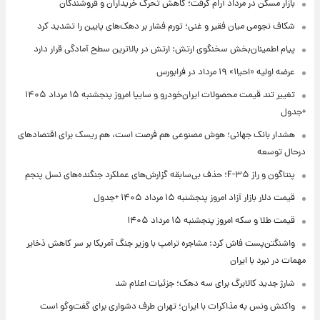
بازار مسکن در مرداد آرام گرفت؛ کاهش تحرک خریداران و فروشندگان
شکاف نجومی میان فقیر و غنی؛ تورم فشار بر دهک‌های پایین را تشدید کرد
پیام اطمینان‌بخش سخنگوی ارتش: ارتش در بالاترین سطح آمادگی قرار دارد
عرضه اولیه «احیا۱» ۱۹ مرداد در فرابورس
تغییر تند قیمت محصولات ایران‌خودرو و سایپا امروز پنجشنبه ۱۵ مرداد ۱۴۰۵
+جدول
هشدار بانک جهانی؛ هوش مصنوعی هم فرصت است، هم ریسک برای اقتصادهای
درحال توسعه
پنتاگون و راز F-۳۵؛ حذف بی‌سابقه گزارش‌های عملکرد جنگنده‌های نسل پنجم
قیمت دلار بازار آزاد امروز پنجشنبه ۱۵ مرداد ۱۴۰۵ +جدول
قیمت طلا و سکه امروز پنجشنبه ۱۵ مرداد ۱۴۰۵
واشنگتن‌پست فاش کرد: مشاجره ترامپ با وزیر جنگ آمریکا بر سر کاهش ذخایر
مهمات در نبرد با ایران
شارژ جدید کالابرگ برای سه دهک؛ جزئیات اعلام شد
واکنش ونس به مذاکرات با ایران؛ تهران طرف دشواری برای گفت‌وگو است