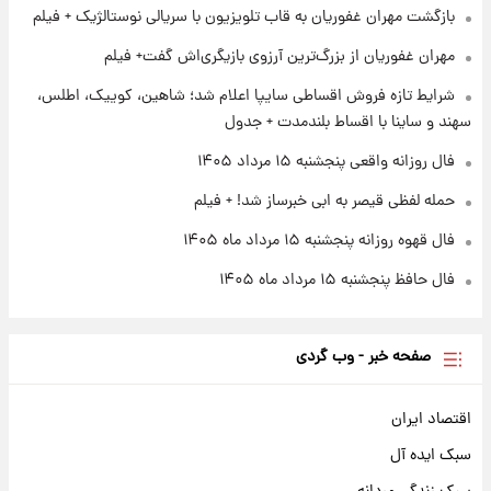
زمان پخش «مرد سه هزار چهره» مشخص شد
بازگشت مهران غفوریان به قاب تلویزیون با سریالی نوستالژیک + فیلم
مهران غفوریان از بزرگ‌ترین آرزوی بازیگری‌اش گفت+ فیلم
۱ روز پیش
شرایط تازه فروش اقساطی سایپا اعلام شد؛ شاهین، کوییک، اطلس،
کار استقلال و رامین رضاییان رسما تمام شد +
سهند و ساینا با اقساط بلندمدت + جدول
عکس / خداحافظی صمیمانه آبی ها با رامین!
فال روزانه واقعی پنجشنبه ۱۵ مرداد ۱۴۰۵
حمله لفظی قیصر به ابی خبرساز شد! + فیلم
فال قهوه روزانه پنجشنبه ۱۵ مرداد ماه ۱۴۰۵
فال حافظ پنجشنبه ۱۵ مرداد ماه ۱۴۰۵
صفحه خبر - وب گردی
اقتصاد ایران
سبک ایده آل