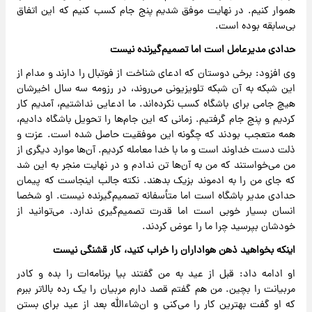
هموار کنیم. در نهایت موفق شدیم پنج جام کسب کنیم که این اتفاق
بی‌سابقه بوده است.
حدادی مدیرعامل است اما تصمیم‌گیرنده نیست
وی افزود: برخی دوستان که ادعای شناخت از فوتبال را دارند و مدام از
این شبکه به آن شبکه تلویزیونی می‌روند، در رزومه سه سال اخیرشان
هیچ جامی برای باشگاه کسب نکرده‌اند. ما ادعایی نداشتیم، آمدیم کار
کردیم و پنج جام گرفتیم. زمانی که این جام‌ها را تحویل باشگاه دادیم،
همه متعجب بودند که چگونه این موفقیت حاصل شده است. عزت و
ذلت دست خداوند است و ما با خدا معامله کردیم. آن‌ها موارد دیگری از
من می‌خواستند که من به آن‌ها تن ندادم و در نهایت منجر به این شد
که جای من را به ادموند بزیک بدهند. نکته جالب اینجاست که پیمان
حدادی مدیر باشگاه است اما متأسفانه تصمیم‌گیرنده نیست. او شخصا
انسان بسیار خوبی است اما قدرت تصمیم‌گیری ندارد. می‌توانید از
خودشان بپرسید چرا ما را عوض کردند.
اینکه بخواهید ذهن هواداران را خراب کنید، کار قشنگی نیست
او ادامه داد: قبل از عید به من گفتند بیا برنامه‌ات را بده و کادر
مربیانت را بچین. من هم گفتم قصد دارم مربیان را یک رده بالاتر ببرم
که او گفت بهترین کار را می‌کنی و ان‌شاءالله بعد از عید برای بستن