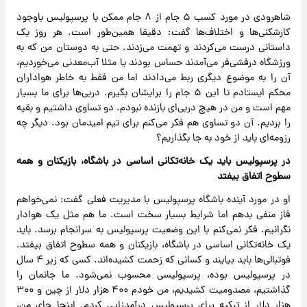
شاهرودی در مورد کسب ۵ جام از ۸ جام ممکن با پرسپولیس باوجود
کارشکنی‌ها و اختلاف‌ها گفت: دقیقا همین‌طور است. هر روز یک
داستانی درست می‌کردند و تهمت می‌زدند. حتی به دوستان من که به
ورزشگاه درفشی‌فر می‌آمدند حساس بودند یا مثلا آب‌معدنی می‌خوردیم،
آن را به موضوع دیگری ربط می‌دادند اما من فقط به خاطر هواداران
محکم ایستادم تا این ۵ جام را برایشان بگیرم. دربی‌ها برای ما بسیار
مهم است و من در هیچ دربی‌ای بازنده نبودم. دو تساوی داشتیم و بقیه
را بردیم. آن دو تساوی هم فکر می‌کنم برای تیم امیدمان بود. دیگر چه
رزومه‌ای باید از خود به جا بگذاریم؟
در پرسپولیس باید یک خانه‌تکانی اساسی در باشگاه، بازیکنان و همه
سطوح اتفاق بیفتد
او در مورد آینده باشگاه پرسپولیس با مدیریت فعلی گفت: نمی‌خواهم
فاز منفی بدهم اما شرایط بسیار سخت است. ما هم مثل یک هوادار
نگرانیم. فکر نمی‌کنم با این وضعیت پرسپولیس به سرانجام برسد. باید
یک خانه‌تکانی اساسی در باشگاه، بازیکنان و همه سطوح اتفاق بیفتد.
فوتبالی‌ها باید بیایند و کسانی که زحمت کشیده‌اند. کسی که زیر ۴ سال
در پرسپولیس بوده، پرسپولیسی محسوب نمی‌شود. ما جانمان را
گذاشتیم، مصدومیت کشیدیم، من خودم ۴۰۰ هزار دلار از چین و ۳۰۰
هزار دلار از ترکیه برای پرسپولیس درآمدزایی کردم. اینجا جای من،