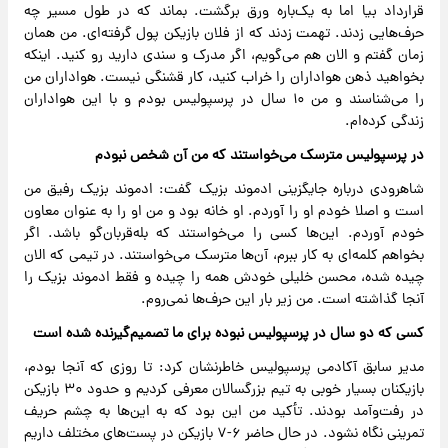
قرارداد بیا اما به یک‌باره ورق برگشت. بماند که در طول مسیر چه
حرف‌هایی زدند. تهمت زدند که از فلان بازیکن پول گرفته‌ای. من همان
زمان گفتم و الان هم می‌گویم، اگر مدرک و سندی دارید رو کنید. اینکه
بخواهید ذهن هواداران را خراب کنید، کار قشنگی نیست. هواداران من
را می‌شناسند و من ۱۰ سال در پرسپولیس بودم و با این هواداران
زندگی کرده‌ام.
در پرسپولیس مترسک می‌خواستند که من آن شخص نبودم
شاهرودی درباره جایگزینی ادموند بزیک گفت: ادموند بزیک رفیق من
است و اصلا خودم او را آوردم. او خانه‌ بود و من او را به عنوان معاون
خودم آوردم. این‌ها کسی را می‌خواستند که بله‌قربان‌گو باشد. اگر
بخواهم کلمه‌ای به کار ببرم، آن‌ها مترسک می‌خواستند. در تیمی که الان
چیده شده، محسن خلیلی خودش همه را چیده و فقط ادموند بزیک را
آنجا گذاشته است. من زیر بار این حرف‌ها نمی‌روم.
کسی که دو سال در پرسپولیس نبوده برای ما تصمیم‌گیرنده شده است
مدیر سابق آکادمی پرسپولیس خاطرنشان کرد: تا روزی که آنجا بودم،
بازیکنان بسیار خوبی به تیم بزرگسالان معرفی کردیم و حدود ۳۰ بازیکن
در رفت‌وآمد بودند. تأکید من این بود که به این‌ها به چشم حریف
تمرینی نگاه نشود. در حال حاضر ۶-۷ بازیکن در پست‌های مختلف داریم