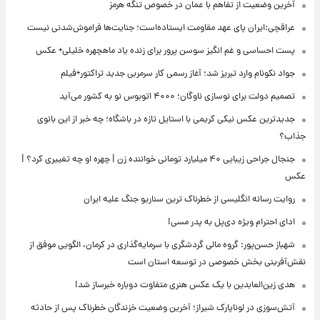
آخرین وضعیت از تفاهم با عمان در خصوص تنگه هرمز
عراقچی:ایران پای عهد مقاومت ایستاده‌است؛ جنایت‌ها فراموش‌شدنی نیست
پست احساسی و غم انگیز سوسن پرور برای زنده یاد ماهچهره خلیلی+ عکس
جواد نکونام وارد تبریز شد؛ آغاز رسمی کار سرمربی جدید تراکتور+فیلم
تصمیم دولت برای نوسازی ناوگان؛ ۴۰۰۰ اتوبوس نو به کشور می‌آید
جدیدترین عکس نیکی کریمی با استایل تازه در باشگاه؛ چه خبر از این بانوی
جذاب؟
جنجال جراحی زیبایی ۴۰ میلیارد تومانی خواننده زن | چهره او چه تغییری کرد؟ |
عکس
روایت رسانه انگلیسی از خطرناک ترین سناریو جنگ علیه ایران
ادای احترام ویژه دی‌پل به پدر مسی!
شهباز حسن‌پور: گروه مالی گردشگری با سرمایه‌گذاری در کرمان، الگویی موفق از
نقش‌آفرینی بخش خصوصی در توسعه استان است
هدی زین‌العابدین با یک عکس هنری متفاوت دوباره خبرساز شد!
آتش‌سوزی در لوناپارک شیراز؛ آخرین وضعیت خزندگان خطرناک پس از حادثه