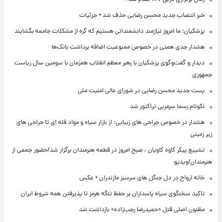
خبر انتصاب جدید محسن رضایی حذف شد + جزئیات
پزشکیان: ما امروز نیازمند دانشمندانی هستیم که گره از مشکلات جامعه بگشایند
هشدار جدی همتی در خصوص ممنوعیت اضافه ‌برداشت بانک‌ها
دیدار و گفت‌وگوی پزشکیان با رهبر معظم انقلاب همزمان با سومین سال ریاست
جمهوری
پست جدید محسن رضایی در شورای عالی امنیت ملی
نکونام رسما سرمربی تراکتور شد
هشدار در خصوص جراحی های زیبایی: از بازار سیاه و مواد فله ای تا جراحی های
زیر زمینی
تشییع پیکر کاوه کاویان ، صبح امروز در قطعه هنرمندان برگزار شد/حضور جمعی از
هنرمندان/ویدیو
خانه ارواح در دل جنگل های سرسبز مازندران + عکس
تاکید سخنگوی سپاه پاسداران بر حفظ تنگه هرمز تا پذیرفتن همه شروط ایران
مظنون اصلی قتل «حمیدرضا رجب‌زاده» بازداشت شد