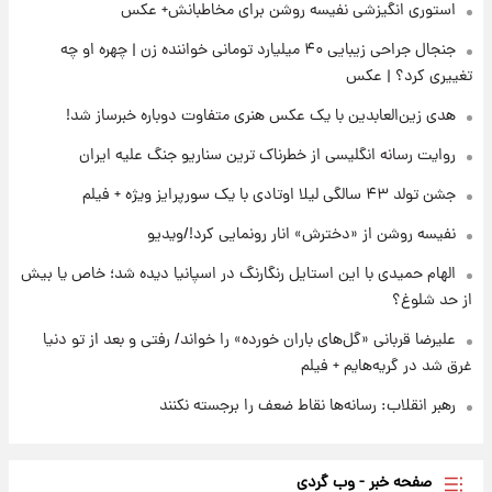
استوری انگیزشی نفیسه روشن برای مخاطبانش+ عکس
۲۲ ساعت پیش
جنجال جراحی زیبایی ۴۰ میلیارد تومانی خواننده زن | چهره او چه
ارزش سهام عدالت برای امروز ۱۷ مرداد ۱۴۰۵ +
جدول
تغییری کرد؟ | عکس
هدی زین‌العابدین با یک عکس هنری متفاوت دوباره خبرساز شد!
۲۳ ساعت پیش
لیونل مسی عزادار شد! + جزئیات
روایت رسانه انگلیسی از خطرناک ترین سناریو جنگ علیه ایران
جشن تولد ۴۳ سالگی لیلا اوتادی با یک سورپرایز ویژه + فیلم
نفیسه روشن از «دخترش» انار رونمایی کرد!/ویدیو
الهام حمیدی با این استایل رنگارنگ در اسپانیا دیده شد؛ خاص یا بیش
از حد شلوغ؟
علیرضا قربانی «گل‌های باران خورده» را خواند/ رفتی و بعد از تو دنیا
غرق شد در گریه‌هایم + فیلم
رهبر انقلاب: رسانه‌ها نقاط ضعف را برجسته نکنند
صفحه خبر - وب گردی