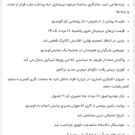
رتبه ها می آیند، ماندگاری ساخته میشود؛پیشتازی «به پرداخت ملت فراتر از اعداد
و رتبه ها
نفیسه روشن از «دخترش» انار رونمایی کرد!/ویدیو
قیمت ارزهای دیجیتال امروز یکشنبه ۱۸ مرداد ۱۴۰۵
بنزین در انتظار تصمیم نهایی؛ افزایش کالابرگ قطعی شد
دورهمی بازیگران و هنرمندان در حاشیه یک نمایش/ویدیو
واکنش معنادار ظریف به سیاستی که این روزها اسرائیل دنبال می کند
فوری: ربیعی رفت، نکونام سرمربی جدید تراکتور
شیوع «کم‌کاری اجباری» در ایران/ افراد شاغل باید به ساعات کاری کمتر و دستمزد
کمتر رضایت دهند
بازار خودرو امروز ۱۸ مرداد چه تغییری کرد؟ +جدول
روایت رامین پرچمی از کاری که مهران مدیری برایش انجام داد/ویدیو
تاریخ احتمالی دربی مشخص شد
خواستگار ۵۰ساله شاهدخت لئونور بازداشت شد
انسان‌های «سگ‌سر» چه کسانی بودند؟