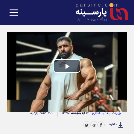
Play
Video
حجم ویدیو: 3.31M
|
مدت زمان ویدیو: 00:00:22
>
چندرسانه‌ای
۱۲ اردیبهشت ۱۴۰۵
۱۸:۳۸
خانه
73 بازدید
دانلود