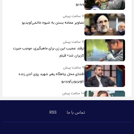
ویدیو
۷ ساعت پیش
تصاویر عمامه بستن به شیوه خاتمی/ویدیو
۷ ساعت پیش
ترفند عجیب این زن برای ماهیگیری، موجب حیرت
کاربران شد+ فیلم
۹ ساعت پیش
افشای محل پناهگاه‌ رهبر شهید روی آنتن زنده
تلویزیون/ویدیو
۱۰ ساعت پیش
ترس نعیمه نظام‌دوست از بغل کردن دختری با
استایل پسرانه/ویدیو
تماس با ما
RSS
۱۱ ساعت پیش
با قدرتمندترین و بادوام ترین تانک جهان آشنا
شوید+ فیلم