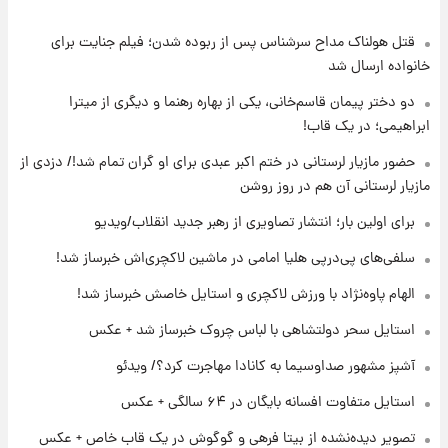
قتل هولناک مداح سرشناس پس از ربوده شدن؛ فیلم جنایت برای
۱۷ ساعت پیش
ارزش سهام عدالت برای امروز ۱۷ مرداد ۱۴۰۵ +
خانواده ارسال شد
جدول
دو دختر پیمان قاسم‌خانی، یکی از بهاره رهنما و دیگری از میترا
ابراهیمی؛ در یک قاب!
۱۸ ساعت پیش
لیونل مسی عزادار شد! + جزئیات
حضور مازیار لرستانی در ختم اکبر عبدی برای او گران تمام شد!/ دزدی از
مازیار لرستانی آن هم در روز روشن
برای اولین بار؛ انتشار تصاویری از رهبر جدید انقلاب/ویدیو
۲۱ ساعت پیش
لحظه برخورد رعد و برق به ساختمان مرکز تجارت
سلفی‌های پی‌درپی هلیا امامی در ماشین لاکچری‌اش خبرساز شد!
جهانی در آمریکا + فیلم
الهام پاوه‌نژاد با ورزش لاکچری و استایل خاصش خبرساز شد!
۲۱ ساعت پیش
استایل سحر دولتشاهی با لباس چروک خبرساز شد + عکس
برای اولین بار؛ انتشار تصاویری از رهبر جدید
انقلاب/ویدیو
آشپز مشهور صداوسیما به کانادا مهاجرت کرد؟/ ویدئو
استایل متفاوت افسانه بایگان در ۶۴ سالگی + عکس
۲۲ ساعت پیش
تصاویر عمامه بستن به شیوه خاتمی/ویدیو
تصویر دیده‌نشده از بیتا فرهی و گوگوش در یک قاب خاص + عکس