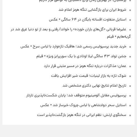
پزشکیان: در بهترین زمان برای دستیابی به توافق قرار داریم
شروط ایران برای بازگشایی تنگه هرمز اعلام شد
استایل متفاوت افسانه بایگان در ۶۴ سالگی + عکس
علیرضا قربانی «گل‌های باران خورده» را خواند/ رفتی و بعد از تو دنیا غرق شد در
گریه‌هایم + فیلم
خرید جدید پرسپولیس رسمی شد؛ هافبک تازه‌وارد با لباس سرخ + عکس
جشن تولد ۴۳ سالگی لیلا اوتادی با یک سورپرایز ویژه + فیلم
عمان: مذاکرات درباره تنگه هرمز در مسیر مثبتی قرار دارد
شوک تازه به بازار لبنیات؛ قیمت شیر افزایش یافت
تاریخ اعلام نتایج نهایی دکتری مشخص شد
پرسپولیس مقابل آلومینیوم متوقف شد؛ پایان شکست‌ناپذیری تارتار
استایل سحر دولتشاهی با لباس چروک خبرساز شد + عکس
سخنگوی ارتش: نظم ایرانی در تنگه هرمز بازگشت‌ناپذیر است