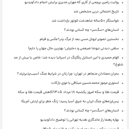
روایت رامین پرچمی از کاری که مهران مدیری برایش انجام داد/ویدیو
تاریخ احتمالی دربی مشخص شد
خواستگار ۵۰ساله شاهدخت لئونور بازداشت شد
انسان‌های «سگ‌سر» چه کسانی بودند؟
نخستین تصویر لیونل مسی بعد از مرگ پدر+عکس و فیلم
سلفی دیدنی نیوشا ضیغمی و دخترش؛ بهترین حال جهان را دارم!
الهام حمیدی با این استایل رنگارنگ در اسپانیا دیده شد؛ خاص یا بیش از حد
شلوغ؟
بحران معتادان متجاهر در تهران؛ چرا زنان در شرایط جنگ آسیب‌پذیرترند؟
استوری مرموز محمدحسین میثاقی با موی بازکات
قیمت طلا و سکه امروز یکشنبه ۱۸ مرداد ۱۴۰۵/کاهش قیمت طلا و سکه
پس‌لرزه‌های جنگ ایران به شرق آسیا رسید؛ زنگ خطر برای ارتش آمریکا
انسان‌های «سگ‌سر» چه کسانی بودند؟
بهاره رهنما راز ماندگاری هدیه تهرانی را توضیح داد/ویدیو