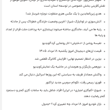
شهباز حسن‌پور: گروه مالی گردشگری با سرمایه‌گذاری در کرمان، الگویی موفق از
نقش‌آفرینی بخش خصوصی در توسعه استان است
هدی زین‌العابدین با یک عکس هنری متفاوت دوباره خبرساز شد!
آتش‌سوزی در لوناپارک شیراز؛ آخرین وضعیت خزندگان خطرناک پس از حادثه
رتبه ها می آیند، ماندگاری ساخته میشود؛پیشتازی «به پرداخت ملت فراتر از اعداد
و رتبه ها
نفیسه روشن از «دخترش» انار رونمایی کرد!/ویدیو
قیمت ارزهای دیجیتال امروز یکشنبه ۱۸ مرداد ۱۴۰۵
بنزین در انتظار تصمیم نهایی؛ افزایش کالابرگ قطعی شد
دورهمی بازیگران و هنرمندان در حاشیه یک نمایش/ویدیو
واکنش معنادار ظریف به سیاستی که این روزها اسرائیل دنبال می کند
فوری: ربیعی رفت، نکونام سرمربی جدید تراکتور
شیوع «کم‌کاری اجباری» در ایران/ افراد شاغل باید به ساعات کاری کمتر و دستمزد
کمتر رضایت دهند
بازار خودرو امروز ۱۸ مرداد چه تغییری کرد؟ +جدول