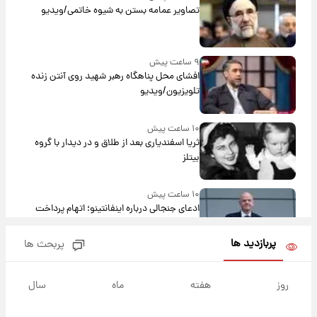
تصاویر عمامه بستن به شیوه خاتمی/ویدیو
۹ ساعت پیش
افشای محل پناهگاه‌ رهبر شهید روی آنتن زنده
تلویزیون/ویدیو
۱۰ ساعت پیش
ثریا اسفندیاری بعد از طلاق و در دیدار با گروه
بیتلز
۱۰ ساعت پیش
ادعای جنجالی درباره اینفانتینو؛ اتهام پرداخت
پول به معشوقه با درآمد یوفا
پربازدید ها
پربحث ها
۱۰ ساعت پیش
هشدار درباره کمبود یک ماده معدنی؛ خطر
روز
هفته
ماه
سال
آلزایمر و زوال عقل افزایش می‌یابد؟