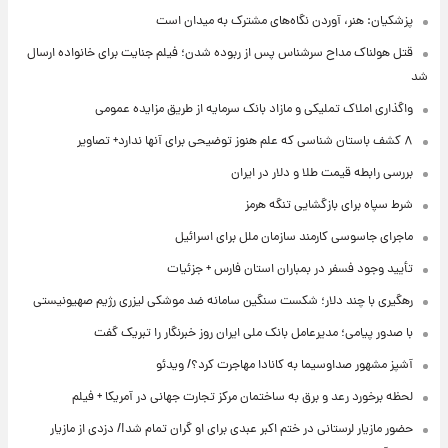
پزشکیان: هنر، آوردن نگاه‌های مشترک به میدان است
قتل هولناک مداح سرشناس پس از ربوده شدن؛ فیلم جنایت برای خانواده ارسال
شد
واگذاری املاک تملیکی و مازاد بانک سرمایه از طریق مزایده عمومی
۸ کشف باستان شناسی که علم هنوز توضیحی برای آنها ندارد+ تصاویر
بررسی رابطه قیمت طلا و دلار در ایران
شرط سپاه برای بازگشایی تنگه هرمز
ماجرای جاسوسی کارمند سازمان ملل برای اسرائیل
تأیید وجود فسفر در بمباران استان فارس + جزئیات
رهگیری با چند دلار؛ شکست سنگین سامانه ضد موشکی لیزری رژیم صهیونیستی
با صدور پیامی؛ مدیرعامل بانک ملی ایران روز خبرنگار را تبریک گفت
آشپز مشهور صداوسیما به کانادا مهاجرت کرد؟/ ویدئو
لحظه برخورد رعد و برق به ساختمان مرکز تجارت جهانی در آمریکا + فیلم
حضور مازیار لرستانی در ختم اکبر عبدی برای او گران تمام شد!/ دزدی از مازیار