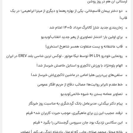
لرستانی آن هم در روز روشن
دو دختر پیمان قاسم‌خانی، یکی از بهاره رهنما و دیگری از میترا ابراهیمی؛ در یک
قاب!
زمان‌بندی جدید شارژ کالابرگ مرداد ۱۴۰۵ اعلام شد
برای اولین بار؛ انتشار تصاویری از رهبر جدید انقلاب/ویدیو
قاب عاشقانه و پست متفاوت همسر شاهرخ استخری!
رونمایی خودرو IM LS۹ توسط نیکا موتور ، لوکس ترین شاسی بلند EREV در ایران
الهام پاوه‌نژاد با ورزش لاکچری و استایل خاصش خبرساز شد!
سلفی‌های پی‌درپی هلیا امامی در ماشین لاکچری‌اش خبرساز شد!
خط مقدم نابرابر روایت‌ها؛ مصائب دفاع از حریم افکار عمومی
تصاویر عمامه بستن به شیوه خاتمی/ویدیو
پیام دکتر بیگدلی، مدیرعامل بانک گردشگری به مناسبت روز خبرنگار
ترفند عجیب این زن برای ماهیگیری، موجب حیرت کاربران شد+ فیلم
این سکانس نزدیک بود جان سیروس گرجستانی را بگیرد + فیلم
خانه مجلل محمد صلاح، جایی که او مثل پادشاه زندگی می‌کند | تصاویر