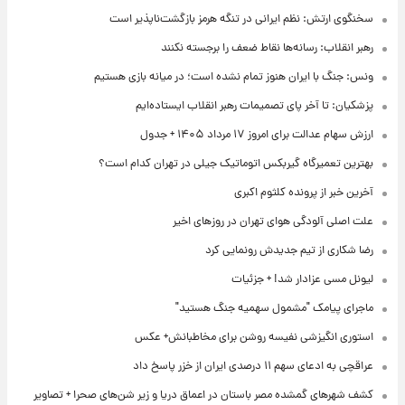
سخنگوی ارتش: نظم ایرانی در تنگه هرمز بازگشت‌ناپذیر است
رهبر انقلاب: رسانه‌ها نقاط ضعف را برجسته نکنند
ونس: جنگ با ایران هنوز تمام نشده است؛ در میانه بازی هستیم
پزشکیان: تا آخر پای تصمیمات رهبر انقلاب ایستاده‌ایم
ارزش سهام عدالت برای امروز ۱۷ مرداد ۱۴۰۵ + جدول
بهترین تعمیرگاه گیربکس اتوماتیک جیلی در تهران کدام است؟
آخرین خبر از پرونده کلثوم اکبری
علت اصلی آلودگی هوای تهران در روزهای اخیر
رضا شکاری از تیم جدیدش رونمایی کرد
لیونل مسی عزادار شد! + جزئیات
ماجرای پیامک "مشمول سهمیه جنگ هستید"
استوری انگیزشی نفیسه روشن برای مخاطبانش+ عکس
عراقچی به ادعای سهم ۱۱ درصدی ایران از خزر پاسخ داد
کشف شهرهای گمشده مصر باستان در اعماق دریا و زیر شن‌های صحرا + تصاویر