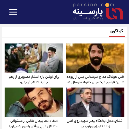
گوناگون
قتل هولناک مداح سرشناس پس از ربوده
برای اولین بار؛ انتشار تصاویری از رهبر
شدن؛ فیلم جنایت برای خانواده ارسال شد
جدید انقلاب/ویدیو
افشای محل پناهگاه‌ رهبر شهید روی آنتن
انتقاد تند پیمان طالبی از مسئولان
زنده تلویزیون/ویدیو
استقلال در پی رفتن رامین رضاییان+