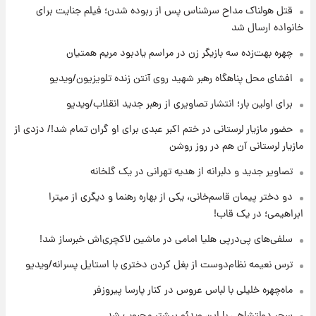
قتل هولناک مداح سرشناس پس از ربوده شدن؛ فیلم جنایت برای
۱۰ ساعت پیش
انتقاد تند پیمان طالبی از مسئولان استقلال در
خانواده ارسال شد
پی رفتن رامین رضاییان+ عکس
چهره بهت‌زده سه بازیگر زن در مراسم یادبود مریم همتیان
۱۱ ساعت پیش
افشای محل پناهگاه‌ رهبر شهید روی آنتن زنده تلویزیون/ویدیو
قیمت گوشت گوساله و گوسفند امروز شنبه ۱۷
برای اولین بار؛ انتشار تصاویری از رهبر جدید انقلاب/ویدیو
مرداد ۱۴۰۵ +جدول
حضور مازیار لرستانی در ختم اکبر عبدی برای او گران تمام شد!/ دزدی از
۱۱ ساعت پیش
مازیار لرستانی آن هم در روز روشن
با قدرتمندترین و بادوام ترین تانک جهان آشنا
شوید+ فیلم
تصاویر جدید و دلبرانه از هدیه تهرانی در یک گلخانه
دو دختر پیمان قاسم‌خانی، یکی از بهاره رهنما و دیگری از میترا
۱۲ ساعت پیش
ابراهیمی؛ در یک قاب!
قیمت طلا ۱۸عیار امروز شنبه ۱۷ مرداد ۱۴۰۵
+جدول
سلفی‌های پی‌درپی هلیا امامی در ماشین لاکچری‌اش خبرساز شد!
ترس نعیمه نظام‌دوست از بغل کردن دختری با استایل پسرانه/ویدیو
۱۲ ساعت پیش
قیمت محصولات ایران‌خودرو و سایپا امروز شنبه
ماه‌چهره خلیلی با لباس عروس در کنار پارسا پیروزفر
۱۷ مرداد ۱۴۰۵
سحر دولتشاهی با این ویدئو بیشتر محبوب شد