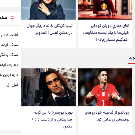
صفحه
آقای مجریِ دوران کودکی
تیپ گل‌گلی خانم بازیگر جوان
خیلی‌ها با یک پست متفاوت؛
در جشن نفس | تصاویر
اقتصاد ایر
«غمگینم بسیار زیاد»!
سبک ایده 
سبک زندگی 
جره
تجارت ایده
تازه ترین خ
مبل ال
رونالدو از گنجینه خودروهای
پوریا پورسرخ با این گریم
لوکسش رونمایی کرد
جذابیتش را از دست داد +
عکس