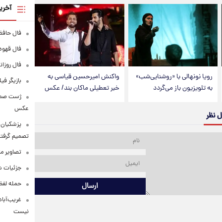
آخری
فال حافظ پنجشنبه
فال قهوه روزانه
فال روزانه وا
رویا نونهالی با «روشنایی‌شب»
واکنش امیرحسین قیاسی به
بازیگر فی
به تلویزیون باز می‌گردد
خبر تعطیلی ماکان بند/ عکس
عکس
ل نظر
پزشکیان: 
تصمیم گرفتن
تصاویر م
جزئیات شر
حمله لفظی
ارسال
غریب‌آباد
نیست