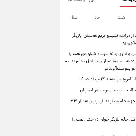
پربحث ها
قیمت دلار در بازار آزاد امروز
چهارشنبه ۱۴ مرداد ۱۴۰۵/ نرخ‌ها
ثابت ماند؟ +جدول
هفته
ماه
سال
۲۰ ساعت پیش
علی مطهری: اجرای کامل
تفاهم‌نامه اسلام‌آباد، پیروزی
از مراسم تشییع مریم همتیان، بازیگر
بزرگ‌تری برای ایران است
۲۱ ساعت پیش
/ویدیو
واکنش تند تاکر کارلسون به حمله
آمریکا به مدرسه میناب؛ «باید
 و انرژی زنانه سپیده خداوردی همه را
سیلی محکمی به صورت ترامپ زد»
؛ همسر رضا عطاران در اجل معلق به تیم
۲۱ ساعت پیش
قیمت طلا و سکه امروز چهارشنبه
جو پیوست!/ویدیو
۱۴ مرداد ۱۴۰۵/کاهش قیمت طلا
وز چهارشنبه ۱۴ مرداد ۱۴۰۵
و سکه
جالب سوپرمدل روس در اصفهان
بازگشت چهره خاطره‌ساز به تلویزیون بعد از ۳۳
لی خانم بازیگر جوان در جشن نفس |