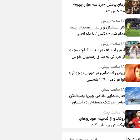
مشارکت چند درصد است؟
زمان پخش «مرد سه هزار چهره»
مشخص شد
۱۷ ساعت پیش
کار استقلال و رامین رضاییان رسما
تمام شد + عکس / خداحافظی
صمیمانه آبی ها با رامین!
۱۸ ساعت پیش
آتش اختلاف در اینستاگرام؛ تمجید
از حردانی به مذاق رضاییان خوش
نیامد+عکس
۱۸ ساعت پیش
پروین اعتصامی در دوران نوجوانی؛
اواخر دهه ۱۲۹۰ شمسی
۱۸ ساعت پیش
قدرت‌نمایی نظامی چین؛ بمب‌افکن
حامل موشک هسته‌ای در آسمان
ظاهر شد
۱۹ ساعت پیش
رونالدو از گنجینه خودروهای
لوکسش رونمایی کرد
۲۱ ساعت پیش
زدید ها