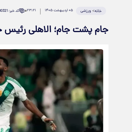
۰
>
ورزشی
۰۵ اردیبهشت ۱۴۰۵
۲۳:۲۱
کد خبر: 980321
خانه
جام پشت جام؛ الاهلی رئیس ج