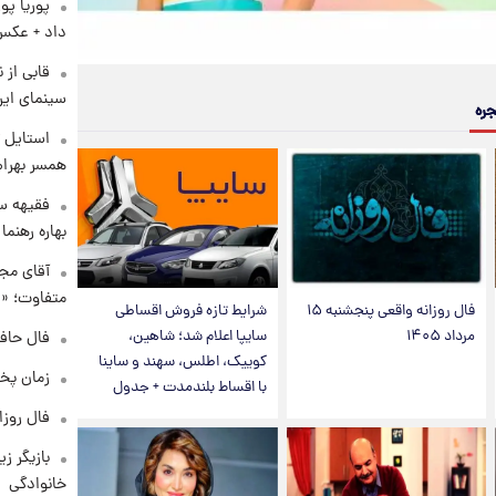
پوریا پو
داد + عکس
قابی از 
سینمای ایر
جره
استایل ت
همسر بهرام
فقیهه سل
بهاره رهنما
آقای مجر
متفاوت؛ «غ
فال روزانه واقعی پنجشنبه ۱۵
شرایط تازه فروش اقساطی
مرداد ۱۴۰۵
سایپا اعلام شد؛ شاهین،
فال حافظ چهارش
کوییک، اطلس، سهند و ساینا
زمان پخ
با اقساط بلندمدت + جدول
فال روزانه و
بازیگر ز
خانوادگی