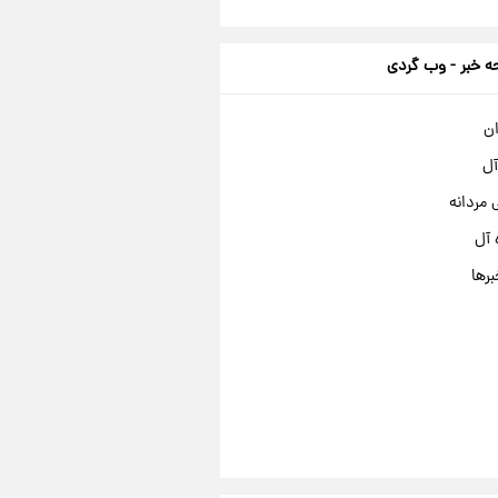
 خبر - وب گردی
ان
آل
مردانه
 آل
برها