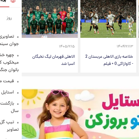
روز
تصاویری 
جوان سینما
۱۴۰۵/۲/۵
۱۴۰۴/۲/۱۳
چهره خشن
خلاصه بازی الاهلی عربستان 2
الاهلی قهرمان لیگ نخبگان
میخکوب کرد
- کاوازاکی 0 + فیلم
آسیا شد
بانوان جنگ
قیمت طلا امر
استایل 
سال
تیپ گل‌گ
تصاویر