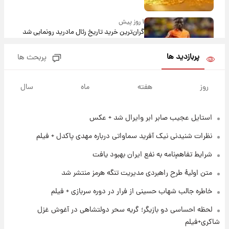
۱ روز پیش
گران‌ترین خرید تاریخ رئال مادرید رونمایی شد
پربازدید ها
پربحث ها
۱ روز پیش
پیش‌بینی بارش‌های گسترده با ورود ال‌نینو؛ کدام
روز
هفته
ماه
سال
روزها پربارش‌تر خواهند بود؟
استایل عجیب صابر ابر وایرال شد + عکس
۱ روز پیش
شماره پیراهن خریدهای جدید پرسپولیس اعلام
نظرات شنیدنی نیک آفرید سماواتی درباره مهدی پاکدل + فیلم
شد؛ تیکدری، محبی و سرگیف با اعداد ویژه
شرایط تفاهم‌نامه به نفع ایران بهبود یافت
۱ روز پیش
متن اولیۀ طرح راهبردی مدیریت تنگه هرمز منتشر شد
جزئیات فعال‌سازی «کیف پول ایران» اعلام
شد+فیلم
خاطره جالب شهاب حسینی از فرار در دوره سربازی + فیلم
لحظه احساسی دو بازیگر؛ گریه سحر دولتشاهی در آغوش غزل
۱ روز پیش
شاکری+فیلم
تغییر تند قیمت محصولات ایران‌خودرو و سایپا