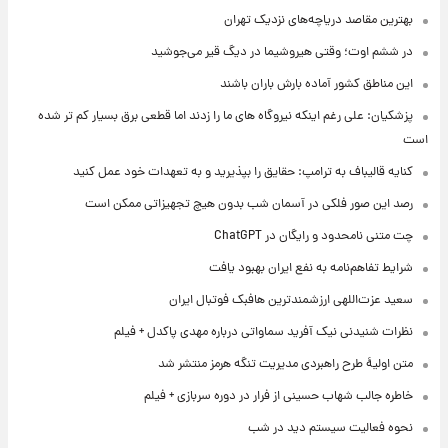
بهترین مقاصد دریاچه‌های نزدیک تهران
در ششم اوت؛ وقتی هیروشیما در دیگ قیر می‌جوشید
این مناطق کشور آماده بارش باران باشند
پزشکیان: علی رغم اینکه نیروگاه های ما را زدند اما قطعی برق بسیار کم تر شده
است
کنایه قالیباف به ترامپ: حقایق را بپذیرید و به تعهدات خود عمل کنید
رصد این صور فلکی در آسمان شب بدون هیچ تجهیزاتی ممکن است
چت متنی نامحدود و رایگان در ChatGPT
شرایط تفاهم‌نامه به نفع ایران بهبود یافت
سعید عزت‌اللهی ارزشمندترین هافبک فوتبال ایران
نظرات شنیدنی نیک آفرید سماواتی درباره مهدی پاکدل + فیلم
متن اولیۀ طرح راهبردی مدیریت تنگه هرمز منتشر شد
خاطره جالب شهاب حسینی از فرار در دوره سربازی + فیلم
نحوه فعالیت سیستم دید در شب