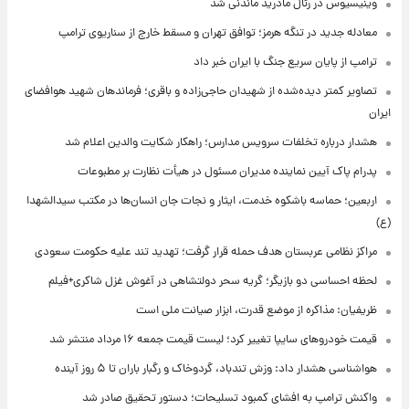
وینیسیوس در رئال مادرید ماندنی شد
معادله جدید در تنگه هرمز؛ توافق تهران و مسقط خارج از سناریوی ترامپ
ترامپ از پایان سریع جنگ با ایران خبر داد
تصاویر کمتر دیده‌شده از شهیدان حاجی‌زاده و باقری؛ فرماندهان شهید هوافضای
ایران
هشدار درباره تخلفات سرویس مدارس؛ راهکار شکایت والدین اعلام شد
پدرام پاک آیین نماینده مدیران مسئول در هیأت نظارت بر مطبوعات
اربعین؛ حماسه باشکوه خدمت، ایثار و نجات جان انسان‌ها در مکتب سیدالشهدا
(ع)
مراکز نظامی عربستان هدف حمله قرار گرفت؛ تهدید تند علیه حکومت سعودی
لحظه احساسی دو بازیگر؛ گریه سحر دولتشاهی در آغوش غزل شاکری+فیلم
ظریفیان: مذاکره از موضع قدرت، ابزار صیانت ملی است
قیمت خودروهای سایپا تغییر کرد؛ لیست قیمت جمعه ۱۶ مرداد منتشر شد
هواشناسی هشدار داد: وزش تندباد، گردوخاک و رگبار باران تا ۵ روز آینده
واکنش ترامپ به افشای کمبود تسلیحات؛ دستور تحقیق صادر شد