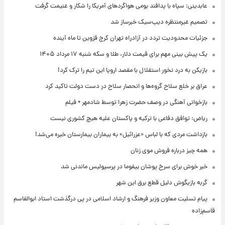
عابدینی: سپاه با پدافند بومی هواگردهای آمریکا را شکار و غنیمت گرفت
تصمیم غیرمنتظره دیپ‌سیک خبرساز شد
جزئیات محدودیت تردد در آزادراه تهران کرج قزوین تا ماه آینده
یک پیش ‌بینی مهم برای قیمت دلار، طلا و سکه شنبه ۱۷ مرداد ۱۴۰۵
بازیکن به درد نخور استقلال با مقصد اروپا این تیم را ترک کرد!
عراق بر خلع سلاح گروه‌ها و انحصار سلاح در دست دولت تاکید کرد
بازخوانی آهنگی در وصف حضرت زهرا توسط شادمهر + فیلم
ریاض: توافق دفاعی با ترکیه و پاکستان علیه هیچ کشوری نیست
بازداشت مردی که با لباس «عزرائیل» به بیماران بیمارستان خیره می‌شد!
همه چیز درباره فروش موی زنان
خبر خوش برای سرخ پوشان بیفوما در پرسپولیس ماندنی شد
گربه بازیگوش دلیل قطع برق این شهر
پیام تسلیت معاون وزیر فرهنگ و ارشاد اسلامی در پی درگذشت استاد ابوالقاسم
قاسم‌زاده