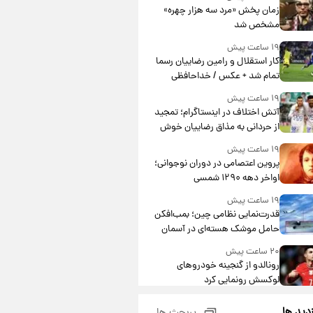
مشارکت چند درصد است؟
زمان پخش «مرد سه هزار چهره»
مشخص شد
۱۹ ساعت پیش
کار استقلال و رامین رضاییان رسما
تمام شد + عکس / خداحافظی
صمیمانه آبی ها با رامین!
۱۹ ساعت پیش
آتش اختلاف در اینستاگرام؛ تمجید
از حردانی به مذاق رضاییان خوش
نیامد+عکس
۱۹ ساعت پیش
پروین اعتصامی در دوران نوجوانی؛
اواخر دهه ۱۲۹۰ شمسی
۱۹ ساعت پیش
قدرت‌نمایی نظامی چین؛ بمب‌افکن
حامل موشک هسته‌ای در آسمان
ظاهر شد
۲۰ ساعت پیش
رونالدو از گنجینه خودروهای
لوکسش رونمایی کرد
۲۲ ساعت پیش
زدید ها