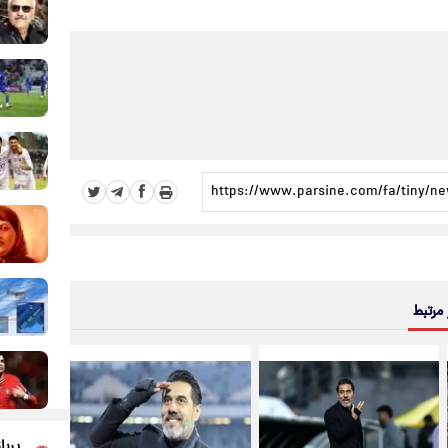
 مرتبط
پربا