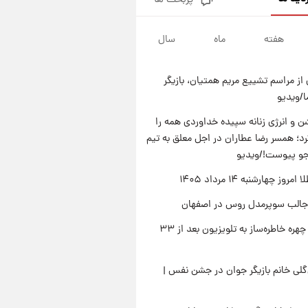
پربحث ها
قیمت دلار در بازار آزاد امروز
چهارشنبه ۱۴ مرداد ۱۴۰۵/ نرخ‌ها
ثابت ماند؟ +جدول
هفته
ماه
سال
۲۲ ساعت پیش
علی مطهری: اجرای کامل
تفاهم‌نامه اسلام‌آباد، پیروزی
از مراسم تشییع مریم همتیان، بازیگر
بزرگ‌تری برای ایران است
۲۲ ساعت پیش
/ویدیو
واکنش تند تاکر کارلسون به حمله
آمریکا به مدرسه میناب؛ «باید
 و انرژی زنانه سپیده خداوردی همه را
سیلی محکمی به صورت ترامپ زد»
؛ همسر رضا عطاران در اجل معلق به تیم
۲۳ ساعت پیش
قیمت طلا و سکه امروز چهارشنبه
جو پیوست!/ویدیو
۱۴ مرداد ۱۴۰۵/کاهش قیمت طلا
وز چهارشنبه ۱۴ مرداد ۱۴۰۵
و سکه
جالب سوپرمدل روس در اصفهان
بازگشت چهره خاطره‌ساز به تلویزیون بعد از ۳۳
لی خانم بازیگر جوان در جشن نفس |