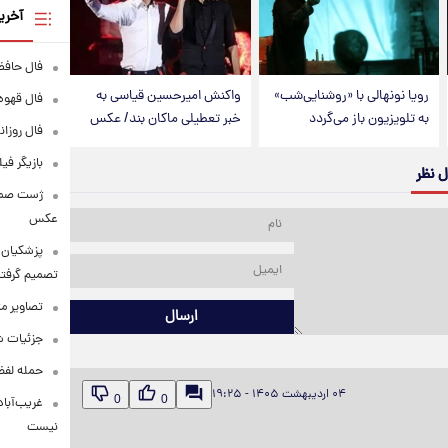
آخری
فال حافظ پنجشنبه
رویا نونهالی با «روشنایی‌شب»
واکنش امیرحسین قیاسی به
فال قهوه روزانه
به تلویزیون باز می‌گردد
خبر تعطیلی ماکان بند/ عکس
فال روزانه وا
بازیگر فی
ل نظر
عکس
پزشکیان: 
تصمیم گرفتن
تصاویر م
ارسال
جزئیات شر
حمله لفظی
۰۴ اردیبهشت ۱۴۰۵ - ۱۹:۲۵
0
0
غریب‌آباد
نیست