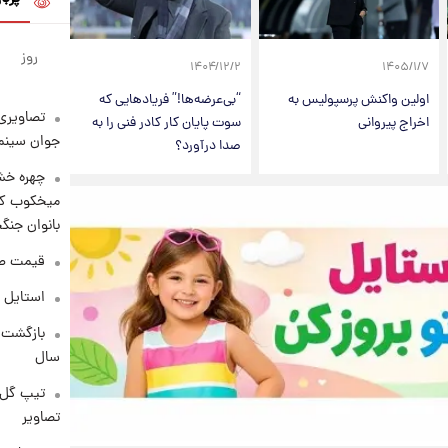
روز
۱۴۰۴/۱۲/۲
۱۴۰۵/۱/۷
اولین واکنش پرسپولیس به
“بی‌عرضه‌ها!” فریادهایی که
تصاویری 
اخراج پیروانی
سوت پایان کار کادر فنی را به
جوان سینما
صدا درآورد؟
چهره خشن
میخکوب کرد
بانوان جنگ
قیمت طلا امر
استایل 
سال
تیپ گل‌گ
تصاویر