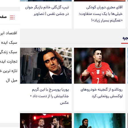
آقای مجریِ دوران کودکی
تیپ گل‌گلی خانم بازیگر جوان
خیلی‌ها با یک پست متفاوت؛
در جشن نفس | تصاویر
صفحه
«غمگینم بسیار زیاد»!
اقتصاد ایر
جره
سبک ایده 
سبک زندگی 
تجارت ایده
تازه ترین خ
مبل ال
رونالدو از گنجینه خودروهای
پوریا پورسرخ با این گریم
لوکسش رونمایی کرد
جذابیتش را از دست داد +
عکس