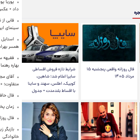
پوریا پو
داد + عکس
جره
قابی از 
سینمای ایر
استایل ت
همسر بهرام
فقیهه سل
بهاره رهنما
فال روزانه واقعی پنجشنبه ۱۵
شرایط تازه فروش اقساطی
مرداد ۱۴۰۵
سایپا اعلام شد؛ شاهین،
آقای مجر
کوییک، اطلس، سهند و ساینا
متفاوت؛ «غ
با اقساط بلندمدت + جدول
فال حافظ چهارش
زمان پخ
فال روزانه و
بازیگر ز
خانوادگی