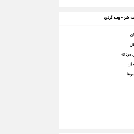
 خبر - وب گردی
ان
آل
مردانه
 آل
برها