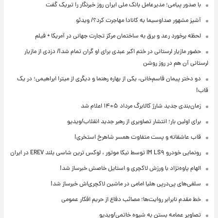
با صدور پیامی؛ مدیرعامل بانک ملی ایران روز خبرنگار را تبریک گفت
آشپز مشهور صداوسیما به کانادا مهاجرت کرد؟/ ویدئو
لحظه برخورد رعد و برق به ساختمان مرکز تجارت جهانی در آمریکا + فیلم
حضور مازیار لرستانی در ختم اکبر عبدی برای او گران تمام شد!/ دزدی از مازیار
لرستانی آن هم در روز روشن
دو دختر پیمان قاسم‌خانی، یکی از بهاره رهنما و دیگری از میترا ابراهیمی؛ در یک
قاب!
زمان‌بندی جدید شارژ کالابرگ مرداد ۱۴۰۵ اعلام شد
برای اولین بار؛ انتشار تصاویری از رهبر جدید انقلاب/ویدیو
قاب عاشقانه و پست متفاوت همسر شاهرخ استخری!
رونمایی خودرو IM LS۹ توسط نیکا موتور ، لوکس ترین شاسی بلند EREV در ایران
الهام پاوه‌نژاد با ورزش لاکچری و استایل خاصش خبرساز شد!
سلفی‌های پی‌درپی هلیا امامی در ماشین لاکچری‌اش خبرساز شد!
خط مقدم نابرابر روایت‌ها؛ مصائب دفاع از حریم افکار عمومی
تصاویر عمامه بستن به شیوه خاتمی/ویدیو