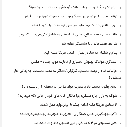
پیام دکتر بیگدلی، مدیرعامل بانک گردشگری به مناسبت روز خبرنگار
ترفند عجیب این زن برای ماهیگیری، موجب حیرت کاربران شد+ فیلم
این سکانس نزدیک بود جان سیروس گرجستانی را بگیرد + فیلم
خانه مجلل محمد صلاح، جایی که او مثل پادشاه زندگی می‌کند | تصاویر
شرایط جدید قانون بازنشستگی اعلام شد
پیام پزشکیان در سالروز بمباران اتمی آمریکا علیه ژاپن
افشاگری هولناک بهنوش بختیاری از تجارت موی اجساد + عکس
جزئیات تازه از ترمیم دستمزد کارگران / مذاکرات ترمیم دستمزد چه زمانی آغاز
می‌شود؟
ایران چگونه دست بالای تجارت مواد غذایی در منطقه را از دست داد؟
شوک به بازار اجاره مسکن؛ چرا مالکان خانه‌های خود را خالی نگه می‌دارند؟
۱۱ سناتور آمریکا علیه ادامه جنگ با ایران وارد عمل شدند
تأکید جهانگیر بر نقش خبرنگاران؛ «امروز به عنوان خار چشم می‌درخشند»
لادن مستوفی در ۵۴ سالگی با این استایل متفاوت دیده شد!