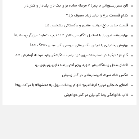
نان سیر رستورانی با پنیر؛ ۶ مرحله ساده برای یک نان پف‌دار و کش‌دار
کدام قسمت مرغ را نباید زیاد مصرف کرد؟
قیمت جدید برنج ایرانی، هندی و پاکستانی مشخص شد
بهاره رهنما این بار با استایل انگلیسی ظاهر شد؛ تیپ متفاوت بازیگر پرحاشیه!
بهنوش بختیاری با دیدن عکس‌های عروسی اکبر عبدی دلتنگ شد!
گام تازه ترکیه در تسلیحات پهپادی؛ بمب سنگرشکن وارد مرحله آزمایش شد
افشای محل پناهگاه‌ رهبر شهید روی آنتن زنده تلویزیون/ویدیو
عکس شاد سپند امیرسلیمانی در کنار پسرش
ادعای جنجالی درباره اینفانتینو؛ اتهام پرداخت پول به معشوقه با درآمد یوفا
قاب خانوادگی رضا کیانیان در کنار خواهرش