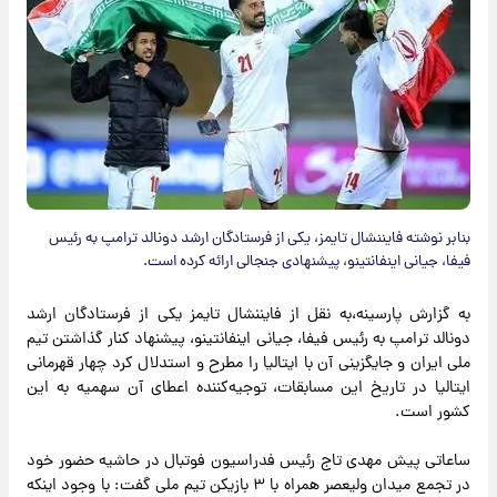
بنابر نوشته فایننشال تایمز، یکی از فرستادگان ارشد دونالد ترامپ به رئیس
فیفا، جیانی اینفانتینو، پیشنهادی جنجالی ارائه کرده است.
به گزارش پارسینه،به نقل از فایننشال تایمز یکی از فرستادگان ارشد
دونالد ترامپ به رئیس فیفا، جیانی اینفانتینو، پیشنهاد کنار گذاشتن تیم
ملی ایران و جایگزینی آن با ایتالیا را مطرح و استدلال کرد چهار قهرمانی
ایتالیا در تاریخ این مسابقات، توجیه‌کننده اعطای آن سهمیه به این
کشور است.
ساعاتی پیش مهدی تاج رئیس فدراسیون فوتبال در حاشیه حضور خود
در تجمع میدان ولیعصر همراه با ۳ بازیکن تیم ملی گفت: با وجود اینکه