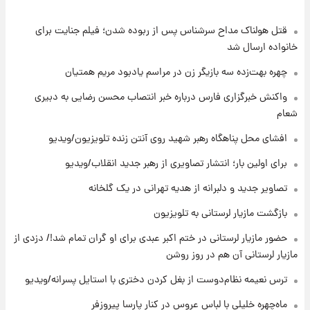
قتل هولناک مداح سرشناس پس از ربوده شدن؛ فیلم جنایت برای
۹ ساعت پیش
قیمت گوشت گوساله و گوسفند امروز شنبه ۱۷
خانواده ارسال شد
مرداد ۱۴۰۵ +جدول
چهره بهت‌زده سه بازیگر زن در مراسم یادبود مریم همتیان
۱۰ ساعت پیش
واکنش خبرگزاری فارس درباره خبر انتصاب محسن رضایی به دبیری
با قدرتمندترین و بادوام ترین تانک جهان آشنا
شعام
شوید+ فیلم
افشای محل پناهگاه‌ رهبر شهید روی آنتن زنده تلویزیون/ویدیو
۱۰ ساعت پیش
برای اولین بار؛ انتشار تصاویری از رهبر جدید انقلاب/ویدیو
قیمت طلا ۱۸عیار امروز شنبه ۱۷ مرداد ۱۴۰۵
+جدول
تصاویر جدید و دلبرانه از هدیه تهرانی در یک گلخانه
بازگشت مازیار لرستانی به تلویزیون
۱۱ ساعت پیش
حضور مازیار لرستانی در ختم اکبر عبدی برای او گران تمام شد!/ دزدی از
قیمت محصولات ایران‌خودرو و سایپا امروز شنبه
۱۷ مرداد ۱۴۰۵
مازیار لرستانی آن هم در روز روشن
ترس نعیمه نظام‌دوست از بغل کردن دختری با استایل پسرانه/ویدیو
۱ روز پیش
یک پیش ‌بینی مهم برای قیمت دلار، طلا و سکه
ماه‌چهره خلیلی با لباس عروس در کنار پارسا پیروزفر