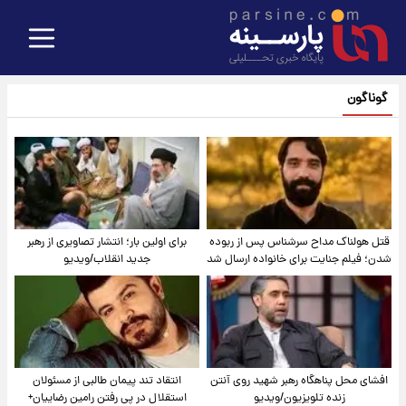
گوناگون
قتل هولناک مداح سرشناس پس از ربوده
برای اولین بار؛ انتشار تصاویری از رهبر
شدن؛ فیلم جنایت برای خانواده ارسال شد
جدید انقلاب/ویدیو
افشای محل پناهگاه‌ رهبر شهید روی آنتن
انتقاد تند پیمان طالبی از مسئولان
زنده تلویزیون/ویدیو
استقلال در پی رفتن رامین رضاییان+