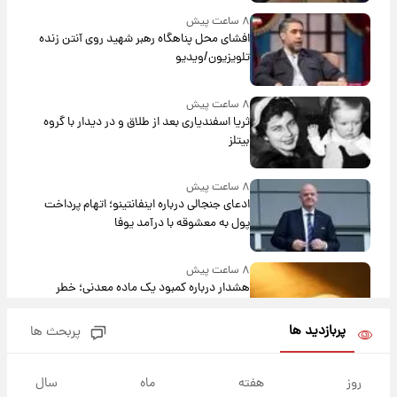
۸ ساعت پیش
افشای محل پناهگاه‌ رهبر شهید روی آنتن زنده
تلویزیون/ویدیو
۸ ساعت پیش
ثریا اسفندیاری بعد از طلاق و در دیدار با گروه
بیتلز
۸ ساعت پیش
ادعای جنجالی درباره اینفانتینو؛ اتهام پرداخت
پول به معشوقه با درآمد یوفا
۸ ساعت پیش
هشدار درباره کمبود یک ماده معدنی؛ خطر
آلزایمر و زوال عقل افزایش می‌یابد؟
پربازدید ها
پربحث ها
۹ ساعت پیش
انتقاد تند پیمان طالبی از مسئولان استقلال در
روز
هفته
ماه
سال
پی رفتن رامین رضاییان+ عکس