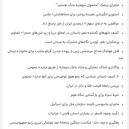
ماجرای پیامک "مشمول سهمیه جنگ هستید"
استوری انگیزشی نفیسه روشن برای مخاطبانش+ عکس
عراقچی به ادعای سهم ۱۱ درصدی ایران از خزر پاسخ داد
کشف شهرهای گمشده مصر باستان در اعماق دریا و زیر شن‌های صحرا + تصاویر
پزشکیان: هنر، آوردن نگاه‌های مشترک به میدان است
قتل هولناک مداح سرشناس پس از ربوده شدن؛ فیلم جنایت برای خانواده ارسال
شد
واگذاری املاک تملیکی و مازاد بانک سرمایه از طریق مزایده عمومی
۸ کشف باستان شناسی که علم هنوز توضیحی برای آنها ندارد+ تصاویر
بررسی رابطه قیمت طلا و دلار در ایران
شرط سپاه برای بازگشایی تنگه هرمز
ماجرای جاسوسی کارمند سازمان ملل برای اسرائیل
تأیید وجود فسفر در بمباران استان فارس + جزئیات
رهگیری با چند دلار؛ شکست سنگین سامانه ضد موشکی لیزری رژیم صهیونیستی