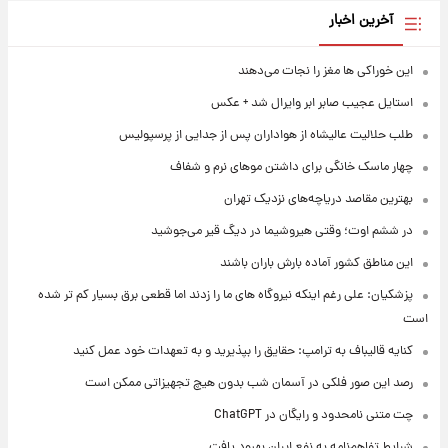
آخرین اخبار
این خوراکی ها مغز را نجات می‌دهند
استایل عجیب صابر ابر وایرال شد + عکس
طلب حلالیت عالیشاه از هواداران پس از جدایی از پرسپولیس
چهار ماسک خانگی برای داشتن موهای نرم و شفاف
بهترین مقاصد دریاچه‌های نزدیک تهران
در ششم اوت؛ وقتی هیروشیما در دیگ قیر می‌جوشید
این مناطق کشور آماده بارش باران باشند
پزشکیان: علی رغم اینکه نیروگاه های ما را زدند اما قطعی برق بسیار کم تر شده
است
کنایه قالیباف به ترامپ: حقایق را بپذیرید و به تعهدات خود عمل کنید
رصد این صور فلکی در آسمان شب بدون هیچ تجهیزاتی ممکن است
چت متنی نامحدود و رایگان در ChatGPT
شرایط تفاهم‌نامه به نفع ایران بهبود یافت