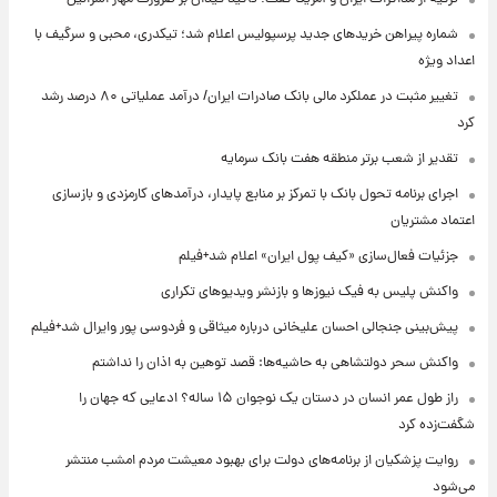
شماره پیراهن خریدهای جدید پرسپولیس اعلام شد؛ تیکدری، محبی و سرگیف با
اعداد ویژه
تغییر مثبت در عملکرد مالی بانک صادرات ایران/ درآمد عملیاتی ۸۰ درصد رشد
کرد
تقدیر از شعب برتر منطقه هفت بانک سرمایه
اجرای برنامه تحول بانک با تمرکز بر منابع پایدار، درآمدهای کارمزدی و بازسازی
اعتماد مشتریان
جزئیات فعال‌سازی «کیف پول ایران» اعلام شد+فیلم
واکنش پلیس به فیک نیوزها و بازنشر ویدیوهای تکراری
پیش‌بینی جنجالی احسان علیخانی درباره میثاقی و فردوسی پور وایرال شد+فیلم
واکنش سحر دولتشاهی به حاشیه‌ها: قصد توهین به اذان را نداشتم
راز طول عمر انسان در دستان یک نوجوان ۱۵ ساله؟ ادعایی که جهان را
شگفت‌زده کرد
روایت پزشکیان از برنامه‌های دولت برای بهبود معیشت مردم امشب منتشر
می‌شود