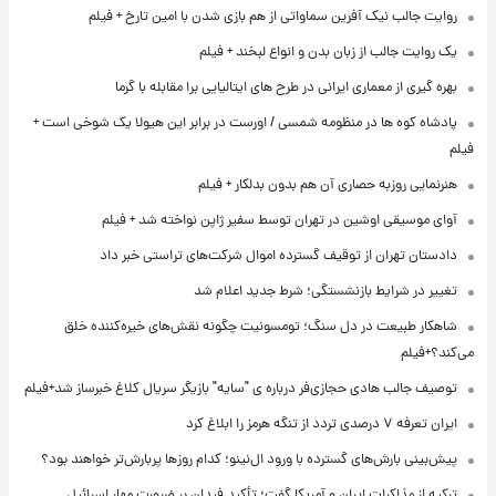
روایت جالب نیک آفرین سماواتی از هم بازی شدن با امین تارخ + فیلم
یک روایت جالب از زبان بدن و انواع لبخند + فیلم
بهره گیری از معماری ایرانی در طرح های ایتالیایی برا مقابله با گرما
پادشاه کوه ها در منظومه شمسی / اورست در برابر این هیولا یک شوخی است +
فیلم
هنرنمایی روزبه حصاری آن هم بدون بدلکار + فیلم
آوای موسیقی اوشین در تهران توسط سفیر ژاپن نواخته شد + فیلم
دادستان تهران از توقیف گسترده اموال شرکت‌های تراستی خبر داد
تغییر در شرایط بازنشستگی؛ شرط جدید اعلام شد
شاهکار طبیعت در دل سنگ؛ تومسونیت چگونه نقش‌های خیره‌کننده خلق
می‌کند؟+فیلم
توصیف جالب هادی حجازی‌فر درباره ی "سایه" بازیگر سریال کلاغ خبرساز شد+فیلم
ایران تعرفه ۷ درصدی تردد از تنگه هرمز را ابلاغ کرد
پیش‌بینی بارش‌های گسترده با ورود ال‌نینو؛ کدام روزها پربارش‌تر خواهند بود؟
ترکیه از مذاکرات ایران و آمریکا گفت؛ تأکید فیدان بر ضرورت مهار اسرائیل