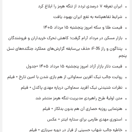
ایران تعرفه ۷ درصدی تردد از تنگه هرمز را ابلاغ کرد
۱ روز پیش
شرایط تفاهم‌نامه به نفع ایران بهبود یافت
فال روزانه واقعی پنجشنبه ۱۵ مرداد ۱۴۰۵
قیمت طلا و سکه امروز پنجشنبه ۱۵ مرداد ۱۴۰۵
بازار مسکن در مرداد آرام گرفت؛ کاهش تحرک خریداران و فروشندگان
۱ روز پیش
پنتاگون و راز F-35؛ حذف بی‌سابقه گزارش‌های عملکرد جنگنده‌های نسل
ارزش سهام عدالت برای امروز چهارشنبه ۱۴ مرداد
+ جدول
پنجم
قیمت دلار بازار آزاد امروز پنجشنبه ۱۵ مرداد ۱۴۰۵ +جدول
۱ روز پیش
آغاز طرح جدید فروش مشارکت در تولید سایپا؛
روایت جالب نیک آفرین سماواتی از هم بازی شدن با امین تارخ + فیلم
نام خودرو، مبلغ پیش پرداخت و زمان تحویل |
نظرات شنیدنی نیک آفرید سماواتی درباره مهدی پاکدل + فیلم
سود مشارکت چند درصد است؟
متن اولیۀ طرح راهبردی مدیریت تنگه هرمز منتشر شد
هنرنمایی روزبه حصاری آن هم بدون بدلکار + فیلم
استوری مهدی طارمی برای ستاره اینتر + عکس
خاطره جالب شهاب حسینی از فرار در دوره سربازی + فیلم