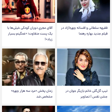
فقیهه سلطانی و افسانه چهره‌آزاد در
آقای مجریِ دوران کودکی خیلی‌ها با
فیلم جدید بهاره رهنما
یک پست متفاوت؛ «غمگینم بسیار
زیاد»!
تیپ گل‌گلی خانم بازیگر جوان در
زمان پخش «مرد سه هزار چهره»
جشن نفس | تصاویر
مشخص شد