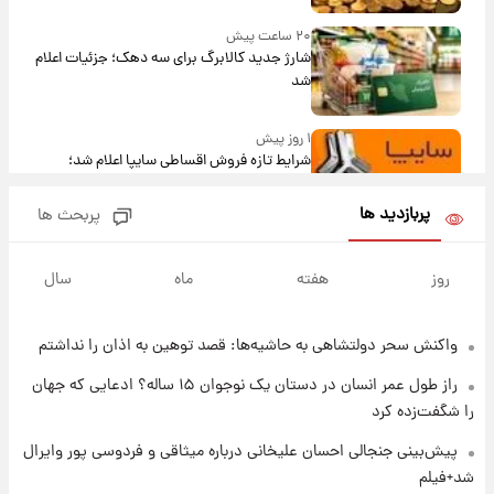
۲۰ ساعت پیش
شارژ جدید کالابرگ برای سه دهک؛ جزئیات اعلام
شد
۱ روز پیش
شرایط تازه فروش اقساطی سایپا اعلام شد؛
شاهین، کوییک، اطلس، سهند و ساینا با اقساط
بلندمدت + جدول
پربازدید ها
پربحث ها
۱ روز پیش
سیگنال‌های جدید برای بازار طلا؛ پیش‌بینی
روز
هفته
ماه
سال
قیمت سکه و طلا فردا
واکنش سحر دولتشاهی به حاشیه‌ها: قصد توهین به اذان را نداشتم
۱ روز پیش
فال حافظ پنجشنبه ۱۵ مرداد ماه ۱۴۰۵
راز طول عمر انسان در دستان یک نوجوان ۱۵ ساله؟ ادعایی که جهان
را شگفت‌زده کرد
۱ روز پیش
پیش‌بینی جنجالی احسان علیخانی درباره میثاقی و فردوسی پور وایرال
فال قهوه روزانه پنجشنبه ۱۵ مرداد ماه ۱۴۰۵
شد+فیلم