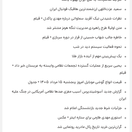
سعید عزت‌اللهی ارزشمندترین هافبک فوتبال ایران
نظرات شنیدنی نیک آفرید سماواتی درباره مهدی پاکدل + فیلم
متن اولیۀ طرح راهبردی مدیریت تنگه هرمز منتشر شد
خاطره جالب شهاب حسینی از فرار در دوره سربازی + فیلم
نحوه فعالیت سیستم دید در شب
یک پیش‌بینی مهم از آینده بازار طلا
یحیی سریع از عملیات گسترده تجمعات نظامی وابسته به عربستان خبر داد +
فیلم
قیمت انواع گوشی موبایل امروز پنجشنبه ۱۵ مرداد ۱۴۰۵ + جدول
گزارش جدید آسوشیتدپرس آسیب مغزی صدها نظامی آمریکایی در جنگ علیه
ایران
جزئیات شرط جدید بازنشستگی اعلام شد
استوری مهدی طارمی برای ستاره اینتر + عکس
گران‌ترین خرید تاریخ رئال مادرید رونمایی شد