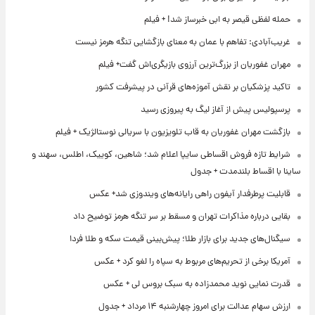
حمله لفظی قیصر به ابی خبرساز شد! + فیلم
غریب‌آبادی: تفاهم با عمان به معنای بازگشایی تنگه هرمز نیست
مهران غفوریان از بزرگ‌ترین آرزوی بازیگری‌اش گفت+ فیلم
تاکید پزشکیان بر نقش آموزه‌های قرآنی در پیشرفت کشور
پرسپولیس پیش از آغاز لیگ به پیروزی رسید
بازگشت مهران غفوریان به قاب تلویزیون با سریالی نوستالژیک + فیلم
شرایط تازه فروش اقساطی سایپا اعلام شد؛ شاهین، کوییک، اطلس، سهند و
ساینا با اقساط بلندمدت + جدول
قابلیت پرطرفدار آیفون راهی رایانه‌های ویندوزی شد+ عکس
بقایی درباره مذاکرات تهران و مسقط بر سر تنگه هرمز توضیح داد
سیگنال‌های جدید برای بازار طلا؛ پیش‌بینی قیمت سکه و طلا فردا
آمریکا برخی از تحریم‌های مربوط به سپاه را لغو کرد + عکس
قدرت نمایی نوید محمدزاده به سبک بروس لی + عکس
ارزش سهام عدالت برای امروز چهارشنبه ۱۴ مرداد + جدول