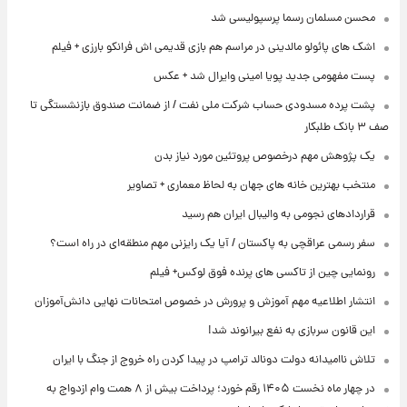
محسن مسلمان رسما پرسپولیسی شد
اشک های پائولو مالدینی در مراسم هم بازی قدیمی اش فرانکو بارزی + فیلم
پست مفهومی جدید پویا امینی وایرال شد + عکس
پشت پرده‌ مسدودی حساب شرکت ملی نفت / از ضمانت صندوق بازنشستگی تا
صف ۳ بانک طلبکار
یک پژوهش مهم درخصوص پروتئین مورد نیاز بدن
منتخب بهترین خانه های جهان به لحاظ معماری + تصاویر
قراردادهای نجومی به والیبال ایران هم رسید
سفر رسمی عراقچی به پاکستان / آیا یک رایزنی مهم منطقه‌ای در راه است؟
رونمایی چین از تاکسی های پرنده فوق لوکس+ فیلم
انتشار اطلاعیه مهم آموزش و پرورش در خصوص امتحانات نهایی دانش‌آموزان
این قانون سربازی به نفع بیرانوند شد!
تلاش ناامیدانه‌ دولت دونالد ترامپ در پیدا کردن راه خروج از جنگ با ایران
در چهار ماه نخست ۱۴۰۵ رقم خورد؛ پرداخت بیش از ۸ همت وام ازدواج به