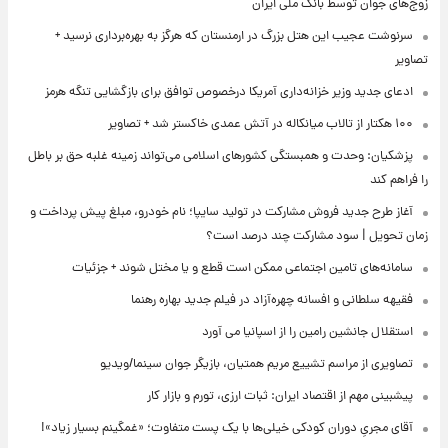
زوج‌های جوان توسط بانک ملی ایران
سرنوشت عجیب این هتل بزرگ در ارمنستان که هرگز به بهره‌برداری نرسید +
تصاویر
ادعای جدید وزیر خزانه‌داری آمریکا درخصوص توافق برای بازگشایی تنگه هرمز
۱۰۰ هکتار از تالاب میانکاله در آتش عمدی خاکستر شد + تصاویر
پزشکیان: وحدت و همبستگی کشورهای اسلامی می‌تواند زمینه غلبه حق بر باطل
را فراهم کند
آغاز طرح جدید فروش مشارکت در تولید سایپا؛ نام خودرو، مبلغ پیش پرداخت و
زمان تحویل | سود مشارکت چند درصد است؟
سامانه‌های تامین اجتماعی ممکن است قطع و یا مختل شوند + جزئیات
فقیهه سلطانی و افسانه چهره‌آزاد در فیلم جدید بهاره رهنما
استقلال جانشین رامین را از اسپانیا می آورد
تصاویری از مراسم تشییع مریم همتیان، بازیگر جوان سینما/ویدیو
پیشبینی مهم از اقتصاد ایران: ثبات ارزی، تورم و بازار کار
آقای مجریِ دوران کودکی خیلی‌ها با یک پست متفاوت؛ «غمگینم بسیار زیاد»!