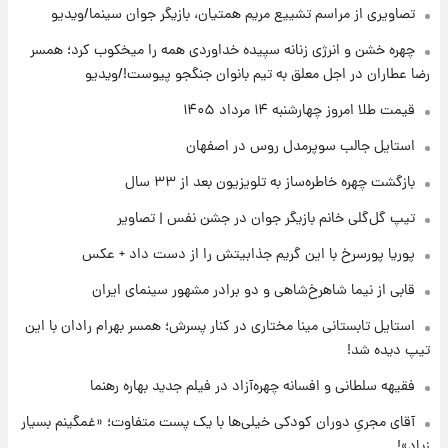
تصاویری از مراسم تشییع مریم همتیان، بازیگر جوان سینما/ویدیو
۱۹ ساعت پیش
رونالدو از گنجینه خودروهای لوکسش رونمایی
چهره خشن و انرژی زنانه سپیده خداوردی همه را میخکوب کرد؛ همسر
کرد
رضا عطاران در اجل معلق به تیم بانوان جنگجو پیوست!/ویدیو
۲۱ ساعت پیش
قیمت طلا امروز چهارشنبه ۱۴ مرداد ۱۴۰۵
قیمت دلار در بازار آزاد امروز چهارشنبه ۱۴ مرداد
استایل جالب سوپرمدل روس در اصفهان
۱۴۰۵/ نرخ‌ها ثابت ماند؟ +جدول
بازگشت چهره خاطره‌ساز به تلویزیون بعد از ۳۳ سال
۲۱ ساعت پیش
تیپ گل‌گلی خانم بازیگر جوان در جشن نفس | تصاویر
علی مطهری: اجرای کامل تفاهم‌نامه اسلام‌آباد،
پیروزی بزرگ‌تری برای ایران است
پوریا پورسرخ با این گریم جذابیتش را از دست داد + عکس
قابی از نیما شاهرخ‌شاهی و دو برادر مشهور سینمای ایران
۲۱ ساعت پیش
واکنش تند تاکر کارلسون به حمله آمریکا به
استایل تابستانی مینا مختاری در کنار پسرش؛ همسر بهرام رادان با این
مدرسه میناب؛ «باید سیلی محکمی به صورت
تیپ دیده شد!
ترامپ زد»
فقیهه سلطانی و افسانه چهره‌آزاد در فیلم جدید بهاره رهنما
۲۲ ساعت پیش
قیمت طلا و سکه امروز چهارشنبه ۱۴ مرداد
آقای مجریِ دوران کودکی خیلی‌ها با یک پست متفاوت؛ «غمگینم بسیار
۱۴۰۵/کاهش قیمت طلا و سکه
زیاد»!