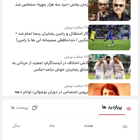
زمان پخش «مرد سه هزار چهره» مشخص شد
۱۸ ساعت پیش
کار استقلال و رامین رضاییان رسما تمام شد +
عکس / خداحافظی صمیمانه آبی ها با رامین!
۱۸ ساعت پیش
آتش اختلاف در اینستاگرام؛ تمجید از حردانی به
مذاق رضاییان خوش نیامد+عکس
۱۸ ساعت پیش
پروین اعتصامی در دوران نوجوانی؛ اواخر دهه
۱۲۹۰ شمسی
پربازدید ها
پربحث ها
۱۸ ساعت پیش
قدرت‌نمایی نظامی چین؛ بمب‌افکن حامل موشک
روز
هفته
ماه
سال
هسته‌ای در آسمان ظاهر شد