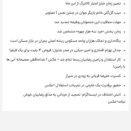
تغییر زمان شارژ اعتبار کالابرگ از این ماه
تیپ گل‌گلی خانم بازیگر جوان در جشن نفس | تصاویر
مهلت معافیت این مشمولان وظیفه تمدید شد
زمان پخش «مرد سه هزار چهره» مشخص شد
بنگاه‌داری و تملک هزاران واحد مسکونی ریشه اصلی بحران در بازار مسکن است
جدال بهرام افشاری و امین حیایی در صدر جدول؛ فروش ۴ بلیت برای یک فیلم!
کار استقلال و رامین رضاییان رسما تمام شد + عکس / خداحافظی صمیمانه آبی ها
با رامین!
کنسرت علیرضا قربانی به زودی در شیراز
حضور پرقدرت یک خارجی در تمرینات استقلال +عکس
آتش اختلاف در اینستاگرام؛ تمجید از حردانی به مذاق رضاییان خوش
نیامد+عکس