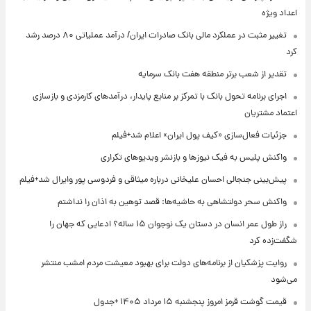
اعداد ویژه
تغییر مثبت در عملکرد مالی بانک صادرات ایران/ درآمد عملیاتی ۸۰ درصد رشد
کرد
تقدیر از شعب برتر منطقه هفت بانک سرمایه
اجرای برنامه تحول بانک با تمرکز بر منابع پایدار، درآمدهای کارمزدی و بازسازی
اعتماد مشتریان
جزئیات فعال‌سازی «کیف پول ایران» اعلام شد+فیلم
واکنش پلیس به فیک نیوزها و بازنشر ویدیوهای تکراری
پیش‌بینی جنجالی احسان علیخانی درباره میثاقی و فردوسی پور وایرال شد+فیلم
واکنش سحر دولتشاهی به حاشیه‌ها: قصد توهین به اذان را نداشتم
راز طول عمر انسان در دستان یک نوجوان ۱۵ ساله؟ ادعایی که جهان را
شگفت‌زده کرد
روایت پزشکیان از برنامه‌های دولت برای بهبود معیشت مردم امشب منتشر
می‌شود
قیمت گوشت قرمز امروز پنجشنبه ۱۵ مرداد ۱۴۰۵ +جدول