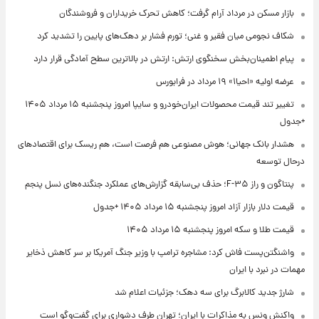
بازار مسکن در مرداد آرام گرفت؛ کاهش تحرک خریداران و فروشندگان
شکاف نجومی میان فقیر و غنی؛ تورم فشار بر دهک‌های پایین را تشدید کرد
پیام اطمینان‌بخش سخنگوی ارتش: ارتش در بالاترین سطح آمادگی قرار دارد
عرضه اولیه «احیا۱» ۱۹ مرداد در فرابورس
تغییر تند قیمت محصولات ایران‌خودرو و سایپا امروز پنجشنبه ۱۵ مرداد ۱۴۰۵
+جدول
هشدار بانک جهانی؛ هوش مصنوعی هم فرصت است، هم ریسک برای اقتصادهای
درحال توسعه
پنتاگون و راز F-۳۵؛ حذف بی‌سابقه گزارش‌های عملکرد جنگنده‌های نسل پنجم
قیمت دلار بازار آزاد امروز پنجشنبه ۱۵ مرداد ۱۴۰۵ +جدول
قیمت طلا و سکه امروز پنجشنبه ۱۵ مرداد ۱۴۰۵
واشنگتن‌پست فاش کرد: مشاجره ترامپ با وزیر جنگ آمریکا بر سر کاهش ذخایر
مهمات در نبرد با ایران
شارژ جدید کالابرگ برای سه دهک؛ جزئیات اعلام شد
واکنش ونس به مذاکرات با ایران؛ تهران طرف دشواری برای گفت‌وگو است