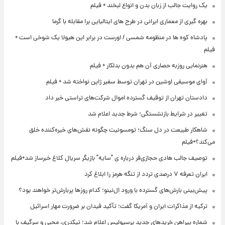
یک روایت جالب از زبان بدن و انواع لبخند + فیلم
بهره گیری از معماری ایرانی در طرح های ایتالیایی برا مقابله با گرما
پادشاه کوه ها در منظومه شمسی / اورست در برابر این هیولا یک شوخی است +
فیلم
هنرنمایی روزبه حصاری آن هم بدون بدلکار + فیلم
آوای موسیقی اوشین در تهران توسط سفیر ژاپن نواخته شد + فیلم
دادستان تهران از توقیف گسترده اموال شرکت‌های تراستی خبر داد
تغییر در شرایط بازنشستگی؛ شرط جدید اعلام شد
شاهکار طبیعت در دل سنگ؛ تومسونیت چگونه نقش‌های خیره‌کننده خلق
می‌کند؟+فیلم
توصیف جالب هادی حجازی‌فر درباره ی "سایه" بازیگر سریال کلاغ خبرساز شد+فیلم
ایران تعرفه ۷ درصدی تردد از تنگه هرمز را ابلاغ کرد
پیش‌بینی بارش‌های گسترده با ورود ال‌نینو؛ کدام روزها پربارش‌تر خواهند بود؟
ترکیه از مذاکرات ایران و آمریکا گفت؛ تأکید فیدان بر ضرورت مهار اسرائیل
شماره پیراهن خریدهای جدید پرسپولیس اعلام شد؛ تیکدری، محبی و سرگیف با