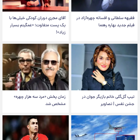
فقیهه سلطانی و افسانه چهره‌آزاد در
آقای مجریِ دوران کودکی خیلی‌ها با
فیلم جدید بهاره رهنما
یک پست متفاوت؛ «غمگینم بسیار
زیاد»!
تیپ گل‌گلی خانم بازیگر جوان در
زمان پخش «مرد سه هزار چهره»
جشن نفس | تصاویر
مشخص شد