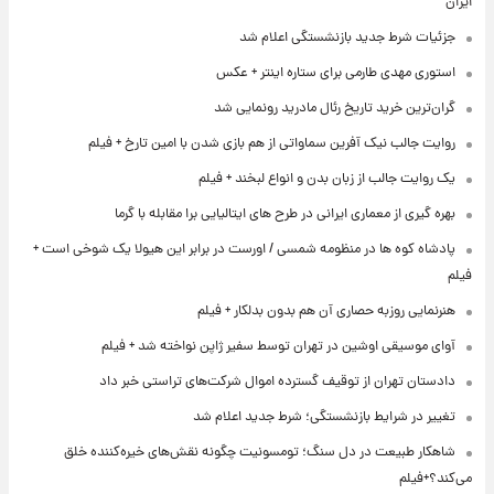
ایران
جزئیات شرط جدید بازنشستگی اعلام شد
استوری مهدی طارمی برای ستاره اینتر + عکس
گران‌ترین خرید تاریخ رئال مادرید رونمایی شد
روایت جالب نیک آفرین سماواتی از هم بازی شدن با امین تارخ + فیلم
یک روایت جالب از زبان بدن و انواع لبخند + فیلم
بهره گیری از معماری ایرانی در طرح های ایتالیایی برا مقابله با گرما
پادشاه کوه ها در منظومه شمسی / اورست در برابر این هیولا یک شوخی است +
فیلم
هنرنمایی روزبه حصاری آن هم بدون بدلکار + فیلم
آوای موسیقی اوشین در تهران توسط سفیر ژاپن نواخته شد + فیلم
دادستان تهران از توقیف گسترده اموال شرکت‌های تراستی خبر داد
تغییر در شرایط بازنشستگی؛ شرط جدید اعلام شد
شاهکار طبیعت در دل سنگ؛ تومسونیت چگونه نقش‌های خیره‌کننده خلق
می‌کند؟+فیلم