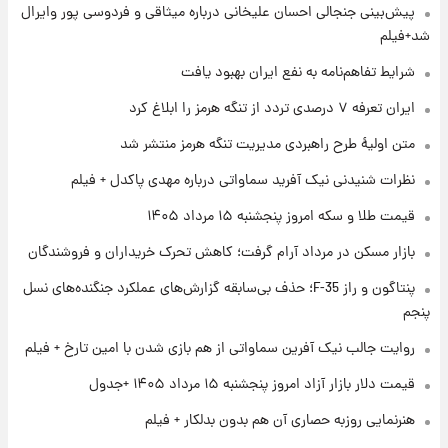
۱ روز پیش
پیش‌بینی جنجالی احسان علیخانی درباره میثاقی و فردوسی پور وایرال
فال قهوه روزانه پنجشنبه ۱۵ مرداد ماه ۱۴۰۵
شد+فیلم
شرایط تفاهم‌نامه به نفع ایران بهبود یافت
۱ روز پیش
ایران تعرفه ۷ درصدی تردد از تنگه هرمز را ابلاغ کرد
فال روزانه واقعی پنجشنبه ۱۵ مرداد ۱۴۰۵
متن اولیۀ طرح راهبردی مدیریت تنگه هرمز منتشر شد
نظرات شنیدنی نیک آفرید سماواتی درباره مهدی پاکدل + فیلم
۱ روز پیش
قیمت طلا و سکه امروز پنجشنبه ۱۵ مرداد ۱۴۰۵
ارزش سهام عدالت برای امروز چهارشنبه ۱۴ مرداد
+ جدول
بازار مسکن در مرداد آرام گرفت؛ کاهش تحرک خریداران و فروشندگان
پنتاگون و راز F-35؛ حذف بی‌سابقه گزارش‌های عملکرد جنگنده‌های نسل
۱ روز پیش
آغاز طرح جدید فروش مشارکت در تولید سایپا؛
پنجم
نام خودرو، مبلغ پیش پرداخت و زمان تحویل |
روایت جالب نیک آفرین سماواتی از هم بازی شدن با امین تارخ + فیلم
سود مشارکت چند درصد است؟
قیمت دلار بازار آزاد امروز پنجشنبه ۱۵ مرداد ۱۴۰۵ +جدول
هنرنمایی روزبه حصاری آن هم بدون بدلکار + فیلم