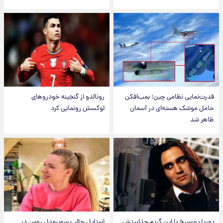
قدرت‌نمایی نظامی چین؛ بمب‌افکن
رونالدو از گنجینه خودروهای
حامل موشک هسته‌ای در آسمان
لوکسش رونمایی کرد
ظاهر شد
پوریا پورسرخ با این گریم جذابیتش
استایل جالب سوپرمدل روس در