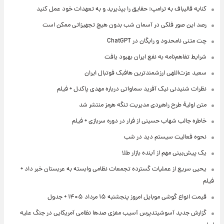
کنایه قالیباف به ترامپ: حقایق را بپذیرید و به تعهدات خود عمل کنید
رصد این صور فلکی در آسمان شب بدون هیچ تجهیزاتی ممکن است
چت متنی نامحدود و رایگان در ChatGPT
شرایط تفاهم‌نامه به نفع ایران بهبود یافت
سعید عزت‌اللهی ارزشمندترین هافبک فوتبال ایران
نظرات شنیدنی نیک آفرید سماواتی درباره مهدی پاکدل + فیلم
متن اولیۀ طرح راهبردی مدیریت تنگه هرمز منتشر شد
خاطره جالب شهاب حسینی از فرار در دوره سربازی + فیلم
نحوه فعالیت سیستم دید در شب
یک پیش‌بینی مهم از آینده بازار طلا
یحیی سریع از عملیات گسترده تجمعات نظامی وابسته به عربستان خبر داد +
فیلم
قیمت انواع گوشی موبایل امروز پنجشنبه ۱۵ مرداد ۱۴۰۵ + جدول
گزارش جدید آسوشیتدپرس آسیب مغزی صدها نظامی آمریکایی در جنگ علیه