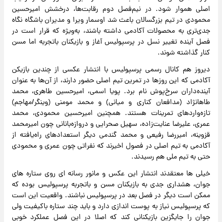
اصلی هموار شود. در نیم‌فصل دوم رقابت‌ها، درخشش امیرحسین
محمودی در تیم بزرگسالان باعث شد اوسمار ویرا و مدیران باشگاه نگاه
جدی‌تری به محصولات آکادمی داشته باشند، به‌ویژه که قرار است در
فصل آینده تغییر نسل در پرسپولیس آغاز و بازیکنان باتجربه اما مسن
کنار گذاشته شوند.
دیروز هم کانال رسمی پرسپولیس با انتشار عکسی از چندین بازیکن
آکادمی که این روزها در تمرین تیم اصلی حضور دارند، از آن‌ها به عنوان
آینده‌داران سرخ‌پوش نام برد. پویا اسمی، امیرحسین طاهری، محمد
طاهانژاد (مدافعان کناری و میانی) و محمد مومنی (وینگر/مهاجم)
تازه‌واردهای تمرینات هستند. همچنین امیرحسین محمودی، محمد
عمری، علیرضا عنایت‌زاده، سهیل صحرایی و دروازه‌بانانی چون امیرمحمد
قزوینه، امیررضا رفیعی و محمد گندمی دیگر استعدادهای راه‌یافته از
آکادمی به تیم اصلی در فصول اخیرند که نفراتی چون عمری و محمودی
حتی به تیم ملی هم رسیدند.
خیلی ها معتقدند انتشار این عکس و مانور رسانه ای روی ستاره های
جوان، هشداری جدی به بازیکنان مسن و باتجربه پرسپولیس بوده که
ممکن است دیگر در فصل بعد در پرسپولیس نباشند. واقعیت این است
که پرسپولیس نیاز به پوست اندازی دارد و باید چند ستاره باکیفیت ولی
جوان را جایگزین بازیکنانی کند که اصلا در این فصل عملکرد خوبی