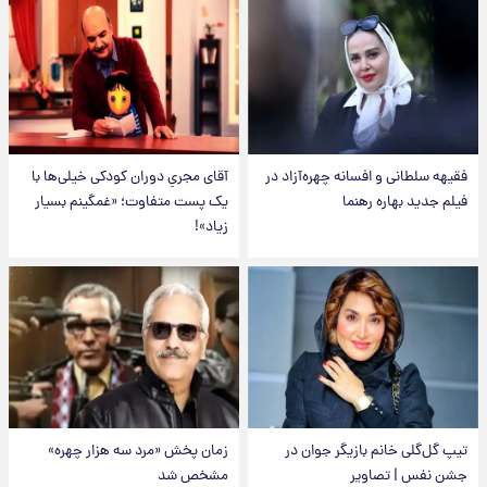
فقیهه سلطانی و افسانه چهره‌آزاد در
آقای مجریِ دوران کودکی خیلی‌ها با
فیلم جدید بهاره رهنما
یک پست متفاوت؛ «غمگینم بسیار
زیاد»!
تیپ گل‌گلی خانم بازیگر جوان در
زمان پخش «مرد سه هزار چهره»
جشن نفس | تصاویر
مشخص شد