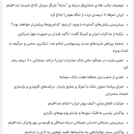
توصیف جالب هادی حجازی‌فر درباره ی "سایه" بازیگر سریال کلاغ خبرساز شد+فیلم
ایران تعرفه ۷ درصدی تردد از تنگه هرمز را ابلاغ کرد
پیش‌بینی بارش‌های گسترده با ورود ال‌نینو؛ کدام روزها پربارش‌تر خواهند بود؟
ترکیه از مذاکرات ایران و آمریکا گفت؛ تأکید فیدان بر ضرورت مهار اسرائیل
شماره پیراهن خریدهای جدید پرسپولیس اعلام شد؛ تیکدری، محبی و سرگیف با
اعداد ویژه
تغییر مثبت در عملکرد مالی بانک صادرات ایران/ درآمد عملیاتی ۸۰ درصد رشد
کرد
تقدیر از شعب برتر منطقه هفت بانک سرمایه
اجرای برنامه تحول بانک با تمرکز بر منابع پایدار، درآمدهای کارمزدی و بازسازی
اعتماد مشتریان
جزئیات فعال‌سازی «کیف پول ایران» اعلام شد+فیلم
واکنش پلیس به فیک نیوزها و بازنشر ویدیوهای تکراری
پیش‌بینی جنجالی احسان علیخانی درباره میثاقی و فردوسی پور وایرال شد+فیلم
واکنش سحر دولتشاهی به حاشیه‌ها: قصد توهین به اذان را نداشتم