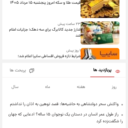
قیمت طلا و سکه امروز پنجشنبه ۱۵ مرداد ۱۴۰۵
۲۳ ساعت پیش
شارژ جدید کالابرگ برای سه دهک؛ جزئیات اعلام
شد
۱ روز پیش
شرایط تازه فروش اقساطی سایپا اعلام شد؛
شاهین، کوییک، اطلس، سهند و ساینا با اقساط
بلندمدت + جدول
پربازدید ها
پربحث ها
۱ روز پیش
سیگنال‌های جدید برای بازار طلا؛ پیش‌بینی
روز
هفته
ماه
سال
قیمت سکه و طلا فردا
واکنش سحر دولتشاهی به حاشیه‌ها: قصد توهین به اذان را نداشتم
۱ روز پیش
فال حافظ پنجشنبه ۱۵ مرداد ماه ۱۴۰۵
راز طول عمر انسان در دستان یک نوجوان ۱۵ ساله؟ ادعایی که جهان
را شگفت‌زده کرد