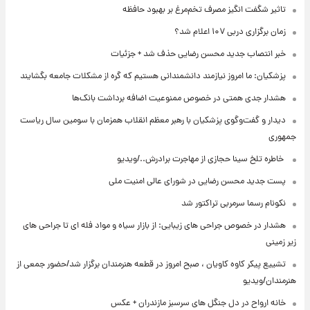
تاثیر شگفت انگیز مصرف تخم‌مرغ بر بهبود حافظه
زمان برگزاری دربی ۱۰۷ اعلام شد؟
خبر انتصاب جدید محسن رضایی حذف شد + جزئیات
پزشکیان: ما امروز نیازمند دانشمندانی هستیم که گره از مشکلات جامعه بگشایند
هشدار جدی همتی در خصوص ممنوعیت اضافه ‌برداشت بانک‌ها
دیدار و گفت‌وگوی پزشکیان با رهبر معظم انقلاب همزمان با سومین سال ریاست
جمهوری
⁨ خاطره تلخ سینا حجازی از مهاجرت برادرش../ویدیو
پست جدید محسن رضایی در شورای عالی امنیت ملی
نکونام رسما سرمربی تراکتور شد
هشدار در خصوص جراحی های زیبایی: از بازار سیاه و مواد فله ای تا جراحی های
زیر زمینی
تشییع پیکر کاوه کاویان ، صبح امروز در قطعه هنرمندان برگزار شد/حضور جمعی از
هنرمندان/ویدیو
خانه ارواح در دل جنگل های سرسبز مازندران + عکس