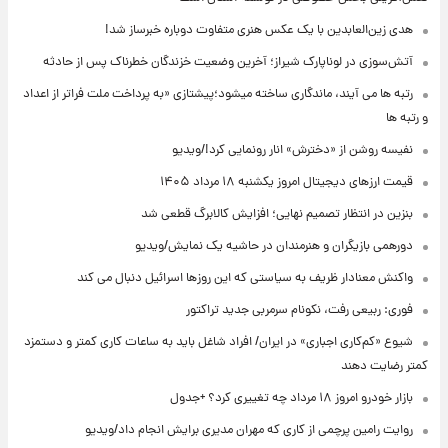
هدی زین‌العابدین با یک عکس هنری متفاوت دوباره خبرساز شد!
آتش‌سوزی در لوناپارک شیراز؛ آخرین وضعیت خزندگان خطرناک پس از حادثه
رتبه ها می آیند، ماندگاری ساخته میشود؛پیشتازی «به پرداخت ملت فراتر از اعداد
و رتبه ها
نفیسه روشن از «دخترش» انار رونمایی کرد!/ویدیو
قیمت ارزهای دیجیتال امروز یکشنبه ۱۸ مرداد ۱۴۰۵
بنزین در انتظار تصمیم نهایی؛ افزایش کالابرگ قطعی شد
دورهمی بازیگران و هنرمندان در حاشیه یک نمایش/ویدیو
واکنش معنادار ظریف به سیاستی که این روزها اسرائیل دنبال می کند
فوری: ربیعی رفت، نکونام سرمربی جدید تراکتور
شیوع «کم‌کاری اجباری» در ایران/ افراد شاغل باید به ساعات کاری کمتر و دستمزد
کمتر رضایت دهند
بازار خودرو امروز ۱۸ مرداد چه تغییری کرد؟ +جدول
روایت رامین پرچمی از کاری که مهران مدیری برایش انجام داد/ویدیو