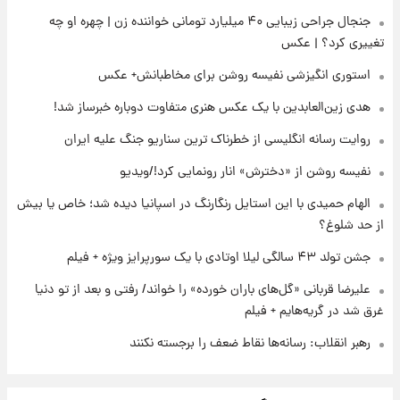
جنجال جراحی زیبایی ۴۰ میلیارد تومانی خواننده زن | چهره او چه
۲۲ ساعت پیش
تغییری کرد؟ | عکس
ارزش سهام عدالت برای امروز ۱۷ مرداد ۱۴۰۵ +
جدول
استوری انگیزشی نفیسه روشن برای مخاطبانش+ عکس
هدی زین‌العابدین با یک عکس هنری متفاوت دوباره خبرساز شد!
۲۳ ساعت پیش
لیونل مسی عزادار شد! + جزئیات
روایت رسانه انگلیسی از خطرناک ترین سناریو جنگ علیه ایران
نفیسه روشن از «دخترش» انار رونمایی کرد!/ویدیو
الهام حمیدی با این استایل رنگارنگ در اسپانیا دیده شد؛ خاص یا بیش
از حد شلوغ؟
جشن تولد ۴۳ سالگی لیلا اوتادی با یک سورپرایز ویژه + فیلم
علیرضا قربانی «گل‌های باران خورده» را خواند/ رفتی و بعد از تو دنیا
غرق شد در گریه‌هایم + فیلم
رهبر انقلاب: رسانه‌ها نقاط ضعف را برجسته نکنند