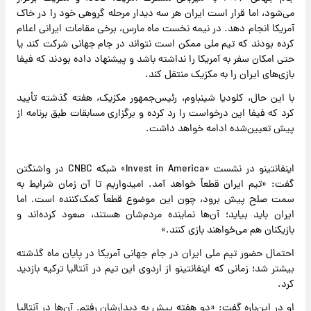
می‌شود، اما قرار است ایران هر سه دیدار مرحله گروهی خود را در خاک
آمریکا انجام دهد. در نیمه نخست ماه مارس، برخی مقامات ایرانی اعلام
کرده بودند که تیم ملی ممکن است نتواند در جام جهانی شرکت کند یا
حتی امکان سفر به آمریکا را نداشته باشد و پیشنهاد داده بودند که فیفا
بازی‌های ایران را به مکزیک منتقل کند.
با این حال، کلودیا شینباوم، رئیس‌جمهور مکزیک، هفته گذشته تأیید
کرد که فیفا این درخواست را رد کرده و برگزاری مسابقات طبق برنامه از
پیش تعیین‌شده ادامه خواهد داشت.
اینفانتینو در نشست «Invest in America» شبکه CNBC در واشنگتن
گفت: «تیم ایران قطعاً خواهد آمد. امیدواریم تا آن زمان شرایط به
سمت صلح پیش برود، چون این موضوع قطعاً کمک‌کننده است. اما
ایران باید بیاید؛ آن‌ها نماینده مردم‌شان هستند، صعود کرده‌اند و
بازیکنان هم می‌خواهند بازی کنند.»
احتمال حضور تیم ملی ایران در جام جهانی آمریکا در پایان ماه گذشته
بیشتر شد؛ زمانی که اینفانتینو از اردوی این تیم در آنتالیا ترکیه بازدید
کرد.
او در این‌باره گفت: «دو هفته پیش به دیدارشان رفتم. آن‌ها در آنتالیا