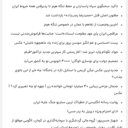
تاکید سخنگوی سپاه پاسداران بر حفظ تنگه هرمز تا پذیرفتن همه شروط ایران
مظنون اصلی قتل «حمیدرضا رجب‌زاده» بازداشت شد
آخرین وضعیت از تفاهم با عمان در خصوص تنگه هرمز
عراقچی:ایران پای عهد مقاومت ایستاده‌است؛ جنایت‌ها فراموش‌شدنی نیست
پست احساسی و غم انگیز سوسن پرور برای زنده یاد ماهچهره خلیلی+ عکس
جواد نکونام وارد تبریز شد؛ آغاز رسمی کار سرمربی جدید تراکتور+فیلم
تصمیم دولت برای نوسازی ناوگان؛ ۴۰۰۰ اتوبوس نو به کشور می‌آید
جدیدترین عکس نیکی کریمی با استایل تازه در باشگاه؛ چه خبر از این بانوی
جذاب؟
جنجال جراحی زیبایی ۴۰ میلیارد تومانی خواننده زن | چهره او چه تغییری کرد؟ |
عکس
روایت رسانه انگلیسی از خطرناک ترین سناریو جنگ علیه ایران
ادای احترام ویژه دی‌پل به پدر مسی!
شهباز حسن‌پور: گروه مالی گردشگری با سرمایه‌گذاری در کرمان، الگویی موفق از
نقش‌آفرینی بخش خصوصی در توسعه استان است