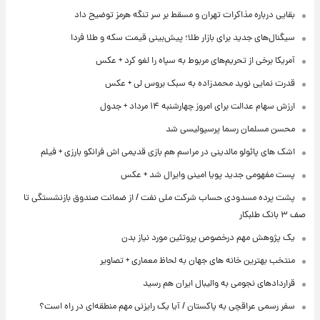
بقایی درباره مذاکرات تهران و مسقط بر سر تنگه هرمز توضیح داد
سیگنال‌های جدید برای بازار طلا؛ پیش‌بینی قیمت سکه و طلا فردا
آمریکا برخی از تحریم‌های مربوط به سپاه را لغو کرد + عکس
قدرت نمایی نوید محمدزاده به سبک بروس لی + عکس
ارزش سهام عدالت برای امروز چهارشنبه ۱۴ مرداد + جدول
محسن مسلمان رسما پرسپولیسی شد
اشک های پائولو مالدینی در مراسم هم بازی قدیمی اش فرانکو بارزی + فیلم
پست مفهومی جدید پویا امینی وایرال شد + عکس
پشت پرده‌ مسدودی حساب شرکت ملی نفت / از ضمانت صندوق بازنشستگی تا
صف ۳ بانک طلبکار
یک پژوهش مهم درخصوص پروتئین مورد نیاز بدن
منتخب بهترین خانه های جهان به لحاظ معماری + تصاویر
قراردادهای نجومی به والیبال ایران هم رسید
سفر رسمی عراقچی به پاکستان / آیا یک رایزنی مهم منطقه‌ای در راه است؟