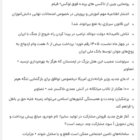
رونمایی چین از تاکسی های پرنده فوق لوکس+ فیلم
انتشار اطلاعیه مهم آموزش و پرورش در خصوص امتحانات نهایی دانش‌آموزان
این قانون سربازی به نفع بیرانوند شد!
تلاش ناامیدانه‌ دولت دونالد ترامپ در پیدا کردن راه خروج از جنگ با ایران
در چهار ماه نخست ۱۴۰۵ رقم خورد؛ پرداخت بیش از ۸ همت وام ازدواج به
زوج‌های جوان توسط بانک ملی ایران
سرنوشت عجیب این هتل بزرگ در ارمنستان که هرگز به بهره‌برداری نرسید +
تصاویر
ادعای جدید وزیر خزانه‌داری آمریکا درخصوص توافق برای بازگشایی تنگه هرمز
۱۰۰ هکتار از تالاب میانکاله در آتش عمدی خاکستر شد + تصاویر
پزشکیان: وحدت و همبستگی کشورهای اسلامی می‌تواند زمینه غلبه حق بر باطل
را فراهم کند
آغاز طرح جدید فروش مشارکت در تولید سایپا؛ نام خودرو، مبلغ پیش پرداخت و
زمان تحویل | سود مشارکت چند درصد است؟
سامانه‌های تامین اجتماعی ممکن است قطع و یا مختل شوند + جزئیات