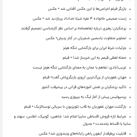
بازیگر فیلم اخراجی‌ها با این عکس آفتابی شد + عکس
ژست صمیمی خانواده ۴ نفره شیلا خداداد پربازدید شد + عکس
پزشکیان: رهبری درباره تفاهمنامه بر اساس نظر کارشناسی تصمیم گرفتند
تصاویر متفاوت یاسمین شجریان در کنار پدرش+ عکس
جزئیات شرط ایران برای بازگشایی تنگه هرمز
حمله لفظی قیصر به ابی خبرساز شد! + فیلم
غریب‌آبادی: تفاهم با عمان به معنای بازگشایی تنگه هرمز نیست
مهران غفوریان از بزرگ‌ترین آرزوی بازیگری‌اش گفت+ فیلم
تاکید پزشکیان بر نقش آموزه‌های قرآنی در پیشرفت کشور
پرسپولیس پیش از آغاز لیگ به پیروزی رسید
بازگشت مهران غفوریان به قاب تلویزیون با سریالی نوستالژیک + فیلم
شرایط تازه فروش اقساطی سایپا اعلام شد؛ شاهین، کوییک، اطلس، سهند و
ساینا با اقساط بلندمدت + جدول
قابلیت پرطرفدار آیفون راهی رایانه‌های ویندوزی شد+ عکس