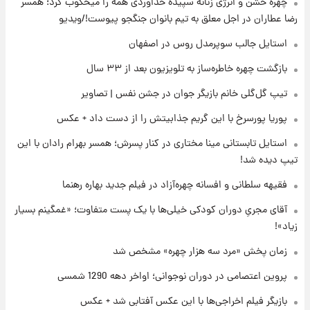
چهره خشن و انرژی زنانه سپیده خداوردی همه را میخکوب کرد؛ همسر
۱۲۹۰ شمسی
رضا عطاران در اجل معلق به تیم بانوان جنگجو پیوست!/ویدیو
۲۰ ساعت پیش
استایل جالب سوپرمدل روس در اصفهان
قدرت‌نمایی نظامی چین؛ بمب‌افکن حامل موشک
بازگشت چهره خاطره‌ساز به تلویزیون بعد از ۳۳ سال
هسته‌ای در آسمان ظاهر شد
تیپ گل‌گلی خانم بازیگر جوان در جشن نفس | تصاویر
۲۱ ساعت پیش
پوریا پورسرخ با این گریم جذابیتش را از دست داد + عکس
رونالدو از گنجینه خودروهای لوکسش رونمایی
کرد
استایل تابستانی مینا مختاری در کنار پسرش؛ همسر بهرام رادان با این
تیپ دیده شد!
۲۳ ساعت پیش
فقیهه سلطانی و افسانه چهره‌آزاد در فیلم جدید بهاره رهنما
قیمت دلار در بازار آزاد امروز چهارشنبه ۱۴ مرداد
۱۴۰۵/ نرخ‌ها ثابت ماند؟ +جدول
آقای مجریِ دوران کودکی خیلی‌ها با یک پست متفاوت؛ «غمگینم بسیار
زیاد»!
۲۳ ساعت پیش
علی مطهری: اجرای کامل تفاهم‌نامه اسلام‌آباد،
زمان پخش «مرد سه هزار چهره» مشخص شد
پیروزی بزرگ‌تری برای ایران است
پروین اعتصامی در دوران نوجوانی؛ اواخر دهه 1290 شمسی
بازیگر فیلم اخراجی‌ها با این عکس آفتابی شد + عکس