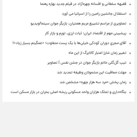
فقیهه سلطانی و افسانه چهره‌آزاد در فیلم جدید بهاره رهنما
استقلال جانشین رامین را از اسپانیا می آورد
تصاویری از مراسم تشییع مریم همتیان، بازیگر جوان سینما/ویدیو
پیشبینی مهم از اقتصاد ایران: ثبات ارزی، تورم و بازار کار
آقای مجریِ دوران کودکی خیلی‌ها با یک پست متفاوت؛ «غمگینم بسیار زیاد»!
تغییر زمان شارژ اعتبار کالابرگ از این ماه
تیپ گل‌گلی خانم بازیگر جوان در جشن نفس | تصاویر
مهلت معافیت این مشمولان وظیفه تمدید شد
زمان پخش «مرد سه هزار چهره» مشخص شد
بنگاه‌داری و تملک هزاران واحد مسکونی ریشه اصلی بحران در بازار مسکن است