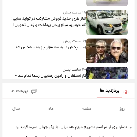
۱۸ ساعت پیش
آغاز طرح جدید فروش مشارکت در تولید سایپا؛
نام خودرو، مبلغ پیش پرداخت و زمان تحویل |
سود مشارکت چند درصد است؟
۱۹ ساعت پیش
زمان پخش «مرد سه هزار چهره» مشخص شد
۲۰ ساعت پیش
کار استقلال و رامین رضاییان رسما تمام شد +
عکس / خداحافظی صمیمانه آبی ها با رامین!
پربازدید ها
پربحث ها
۲۰ ساعت پیش
آتش اختلاف در اینستاگرام؛ تمجید از حردانی به
روز
هفته
ماه
سال
مذاق رضاییان خوش نیامد+عکس
تصاویری از مراسم تشییع مریم همتیان، بازیگر جوان سینما/ویدیو
۲۰ ساعت پیش
پروین اعتصامی در دوران نوجوانی؛ اواخر دهه