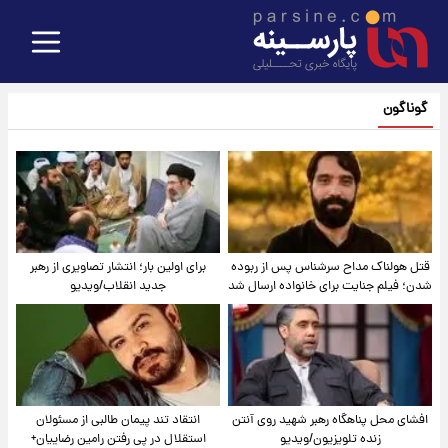
گوناگون
قتل هولناک مداح سرشناس پس از ربوده
برای اولین بار؛ انتشار تصاویری از رهبر
شدن؛ فیلم جنایت برای خانواده ارسال شد
جدید انقلاب/ویدیو
افشای محل پناهگاه‌ رهبر شهید روی آنتن
انتقاد تند پیمان طالبی از مسئولان
زنده تلویزیون/ویدیو
استقلال در پی رفتن رامین رضاییان+