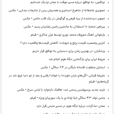
عراقچی: به توافق درباره مسیر موقت با عمان نزدیک شده‌ایم
تصویری عاشقانه از شاهرخ استخری و همسرش پس از شایعات جدایی + عکس
تصویر دیده‌نشده از بیتا فرهی و گوگوش در یک قاب خاص + عکس
پیراهن شماره ۱۰ استقلال به جانشین رامین رضاییان رسید + عکس
بازخوانی آهنگ معروف محمد نوری توسط غزل شاکری + فیلم
آخرین وضعیت قیمت برنج و حبوبات؛ کاهش قیمت‌ها واقعیت دارد؟
پزشکیان: در بهترین زمان برای دستیابی به توافق قرار داریم
شروط ایران برای بازگشایی تنگه هرمز اعلام شد
استایل متفاوت افسانه بایگان در ۶۴ سالگی + عکس
علیرضا قربانی «گل‌های باران خورده» را خواند/ رفتی و بعد از تو دنیا غرق شد در
گریه‌هایم + فیلم
خرید جدید پرسپولیس رسمی شد؛ هافبک تازه‌وارد با لباس سرخ + عکس
جشن تولد ۴۳ سالگی لیلا اوتادی با یک سورپرایز ویژه + فیلم
عمان: مذاکرات درباره تنگه هرمز در مسیر مثبتی قرار دارد