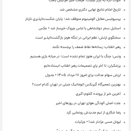
شوک تازه به بازار لبنیات؛ قیمت شیر افزایش یافت
تاریخ اعلام نتایج نهایی دکتری مشخص شد
پرسپولیس مقابل آلومینیوم متوقف شد؛ پایان شکست‌ناپذیری تارتار
استایل سحر دولتشاهی با لباس چروک خبرساز شد + عکس
سخنگوی ارتش: نظم ایرانی در تنگه هرمز بازگشت‌ناپذیر است
رهبر انقلاب: رسانه‌ها نقاط ضعف را برجسته نکنند
ونس: جنگ با ایران هنوز تمام نشده است؛ در میانه بازی هستیم
پزشکیان: تا آخر پای تصمیمات رهبر انقلاب ایستاده‌ایم
ارزش سهام عدالت برای امروز ۱۷ مرداد ۱۴۰۵ + جدول
بهترین تعمیرگاه گیربکس اتوماتیک جیلی در تهران کدام است؟
آخرین خبر از پرونده کلثوم اکبری
علت اصلی آلودگی هوای تهران در روزهای اخیر
رضا شکاری از تیم جدیدش رونمایی کرد
لیونل مسی عزادار شد! + جزئیات