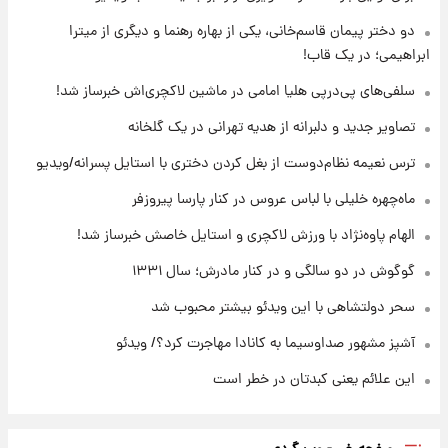
با قدرتمندترین و بادوام ترین تانک جهان آشنا
شوید+ فیلم
دو دختر پیمان قاسم‌خانی، یکی از بهاره رهنما و دیگری از میترا
ابراهیمی؛ در یک قاب!
۱۶ ساعت پیش
سلفی‌های پی‌درپی هلیا امامی در ماشین لاکچری‌اش خبرساز شد!
قیمت طلا ۱۸عیار امروز شنبه ۱۷ مرداد ۱۴۰۵
+جدول
تصاویر جدید و دلبرانه از هدیه تهرانی در یک گلخانه
ترس نعیمه نظام‌دوست از بغل کردن دختری با استایل پسرانه/ویدیو
۱۶ ساعت پیش
قیمت محصولات ایران‌خودرو و سایپا امروز شنبه
ماه‌چهره خلیلی با لباس عروس در کنار پارسا پیروزفر
۱۷ مرداد ۱۴۰۵
الهام پاوه‌نژاد با ورزش لاکچری و استایل خاصش خبرساز شد!
گوگوش در دو سالگی و در کنار مادرش؛ سال ۱۳۳۱
سحر دولتشاهی با این ویدئو بیشتر محبوب شد
آشپز مشهور صداوسیما به کانادا مهاجرت کرد؟/ ویدئو
این علائم یعنی کبدتان در خطر است