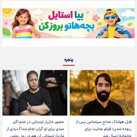
پنجره
قتل هولناک مداح سرشناس پس از
حضور مازیار لرستانی در ختم اکبر
ربوده شدن؛ فیلم جنایت برای
عبدی برای او گران تمام شد!/ دزدی از
خانواده ارسال شد
مازیار لرستانی آن هم در روز روشن