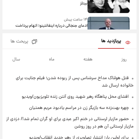
بیتلز
۱۴ ساعت پیش
ادعای جنجالی درباره اینفانتینو؛ اتهام پرداخت
پول به معشوقه با درآمد یوفا
پربازدید ها
پربحث ها
۱۴ ساعت پیش
هشدار درباره کمبود یک ماده معدنی؛ خطر
روز
هفته
ماه
سال
آلزایمر و زوال عقل افزایش می‌یابد؟
قتل هولناک مداح سرشناس پس از ربوده شدن؛ فیلم جنایت برای
۱۵ ساعت پیش
انتقاد تند پیمان طالبی از مسئولان استقلال در
خانواده ارسال شد
پی رفتن رامین رضاییان+ عکس
افشای محل پناهگاه‌ رهبر شهید روی آنتن زنده تلویزیون/ویدیو
۱۵ ساعت پیش
چهره بهت‌زده سه بازیگر زن در مراسم یادبود مریم همتیان
قیمت گوشت گوساله و گوسفند امروز شنبه ۱۷
حضور مازیار لرستانی در ختم اکبر عبدی برای او گران تمام شد!/ دزدی از
مرداد ۱۴۰۵ +جدول
مازیار لرستانی آن هم در روز روشن
۱۵ ساعت پیش
برای اولین بار؛ انتشار تصاویری از رهبر جدید انقلاب/ویدیو