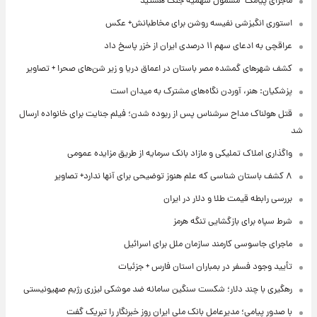
ماجرای پیامک "مشمول سهمیه جنگ هستید"
استوری انگیزشی نفیسه روشن برای مخاطبانش+ عکس
عراقچی به ادعای سهم ۱۱ درصدی ایران از خزر پاسخ داد
کشف شهرهای گمشده مصر باستان در اعماق دریا و زیر شن‌های صحرا + تصاویر
پزشکیان: هنر، آوردن نگاه‌های مشترک به میدان است
قتل هولناک مداح سرشناس پس از ربوده شدن؛ فیلم جنایت برای خانواده ارسال
شد
واگذاری املاک تملیکی و مازاد بانک سرمایه از طریق مزایده عمومی
۸ کشف باستان شناسی که علم هنوز توضیحی برای آنها ندارد+ تصاویر
بررسی رابطه قیمت طلا و دلار در ایران
شرط سپاه برای بازگشایی تنگه هرمز
ماجرای جاسوسی کارمند سازمان ملل برای اسرائیل
تأیید وجود فسفر در بمباران استان فارس + جزئیات
رهگیری با چند دلار؛ شکست سنگین سامانه ضد موشکی لیزری رژیم صهیونیستی
با صدور پیامی؛ مدیرعامل بانک ملی ایران روز خبرنگار را تبریک گفت