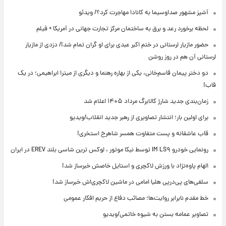
آشپز مشهور صداوسیما به کانادا مهاجرت کرد؟/ ویدئو
لحظه برخورد رعد و برق به ساختمان مرکز تجارت جهانی در آمریکا + فیلم
حضور مازیار لرستانی در ختم اکبر عبدی برای او گران تمام شد!/ دزدی از مازیار
لرستانی آن هم در روز روشن
دو دختر پیمان قاسم‌خانی، یکی از بهاره رهنما و دیگری از میترا ابراهیمی؛ در یک
قاب!
زمان‌بندی جدید شارژ کالابرگ مرداد ۱۴۰۵ اعلام شد
برای اولین بار؛ انتشار تصاویری از رهبر جدید انقلاب/ویدیو
قاب عاشقانه و پست متفاوت همسر شاهرخ استخری!
رونمایی خودرو IM LS۹ توسط نیکا موتور ، لوکس ترین شاسی بلند EREV در ایران
الهام پاوه‌نژاد با ورزش لاکچری و استایل خاصش خبرساز شد!
سلفی‌های پی‌درپی هلیا امامی در ماشین لاکچری‌اش خبرساز شد!
خط مقدم نابرابر روایت‌ها؛ مصائب دفاع از حریم افکار عمومی
تصاویر عمامه بستن به شیوه خاتمی/ویدیو