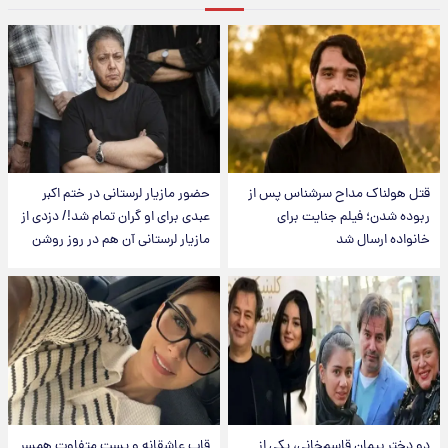
قتل هولناک مداح سرشناس پس از
حضور مازیار لرستانی در ختم اکبر
ربوده شدن؛ فیلم جنایت برای
عبدی برای او گران تمام شد!/ دزدی از
خانواده ارسال شد
مازیار لرستانی آن هم در روز روشن
دو دختر پیمان قاسم‌خانی، یکی از
قاب عاشقانه و پست متفاوت همسر