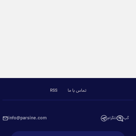
تماس با ما
RSS
info@parsine.com
گپ
تلگرام