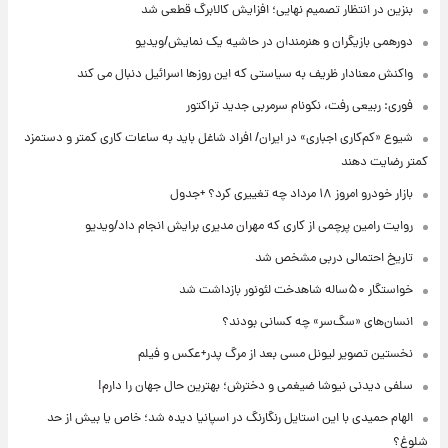
بنزین در انتظار تصمیم نهایی؛ افزایش کالابرگ قطعی شد
دورهمی بازیگران و هنرمندان در حاشیه یک نمایش/ویدیو
واکنش معنادار ظریف به سیاستی که این روزها اسرائیل دنبال می کند
فوری: ربیعی رفت، نکونام سرمربی جدید تراکتور
شیوع «کم‌کاری اجباری» در ایران/ افراد شاغل باید به ساعات کاری کمتر و دستمزد
کمتر رضایت دهند
بازار خودرو امروز ۱۸ مرداد چه تغییری کرد؟ +جدول
روایت رامین پرچمی از کاری که مهران مدیری برایش انجام داد/ویدیو
تاریخ احتمالی دربی مشخص شد
خواستگار ۵۰ساله شاهدخت لئونور بازداشت شد
انسان‌های «سگ‌سر» چه کسانی بودند؟
نخستین تصویر لیونل مسی بعد از مرگ پدر+عکس و فیلم
سلفی دیدنی نیوشا ضیغمی و دخترش؛ بهترین حال جهان را دارم!
الهام حمیدی با این استایل رنگارنگ در اسپانیا دیده شد؛ خاص یا بیش از حد
شلوغ؟