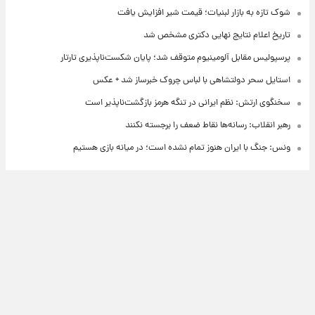
شوک تازه به بازار لبنیات؛ قیمت شیر افزایش یافت
تاریخ اعلام نتایج نهایی دکتری مشخص شد
پرسپولیس مقابل آلومینیوم متوقف شد؛ پایان شکست‌ناپذیری تارتار
استایل سحر دولتشاهی با لباس چروک خبرساز شد + عکس
سخنگوی ارتش: نظم ایرانی در تنگه هرمز بازگشت‌ناپذیر است
رهبر انقلاب: رسانه‌ها نقاط ضعف را برجسته نکنند
ونس: جنگ با ایران هنوز تمام نشده است؛ در میانه بازی هستیم