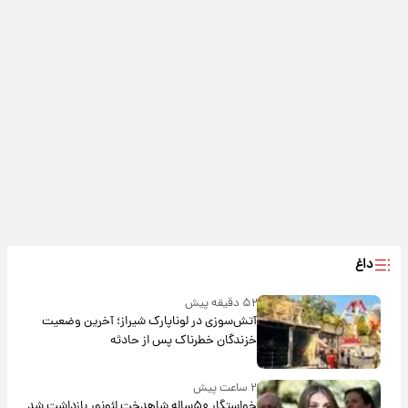
داغ
۵۲ دقیقه پیش
آتش‌سوزی در لوناپارک شیراز؛ آخرین وضعیت
خزندگان خطرناک پس از حادثه
۲ ساعت پیش
خواستگار ۵۰ساله شاهدخت لئونور بازداشت شد