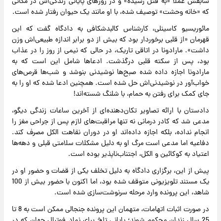
سابقش عملاً «به قتل رسیده» و در روزهای پایانی زندگی‌اش در مکانی
که «خانه وحشت» توصیف شده، با او مانند یک حیوان رفتار شده است.
مائوریسیو کاسینلی، کارشناس کالبدشکافی به دادگاه گفت که این
قهرمان «از قلبی برخوردار بود که بیش از دو برابر اندازه طبیعی‌اش وزن
داشت». مارادونا در اتاقی تاریک، در حالی که نیمی از روز را در عذاب
بود، پس از سکته قلبی درگذشت. ادعاها شامل این است که به
مارادونا اجازه داده شده صبح‌ها نوشیدنی بنوشد و شب‌ها قرص‌های
خواب‌آور در نوشیدنی‌اش حل شده است. همچنین ادعا شده که او را به
جای کمک برای رفتن به حمام، با شلنگ شسته‌اند!
دادستان با ارائه تصاویر تکان‌دهنده‌ای از آخرین ساعات زندگی دیگو،
مدعی شد که کادر درمانی نه تنها مراقبت‌های لازم پس از جراحی مغز را
انجام نداده‌، بلکه اجازه داده‌اند او در دوران نقاهت الکل مصرف کند.
دفاعیه اما مدعی است مرگ او به دلیل مشکلات سلامتی قبلی و دهه‌ها
اعتیاد به کوکائین و الکل، اجتناب‌ناپذیر بوده است.
پیش از این، برگزاری دادگاه به دلیل تخلف یکی از قضات و حضور او در
یک مستند تلویزیونی متوقف شده بود، اما اکنون با حضور بیش از 100
شاهد، این پرونده وارد مرحله سرنوشت‌سازی شده است.
در صورت اثبات اتهامات، متهمان این پرونده جنجالی ممکن است به 8 تا
25 سال زندان محکوم شوند؛ پایانی تلخ برای نماد فوتبال جهان که در