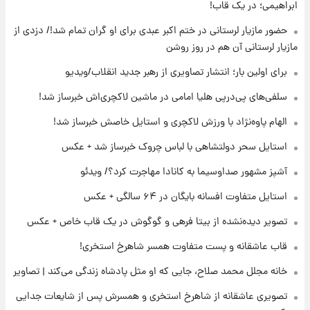
ابراهیمی؛ در یک قاب!
۱۸ ساعت پیش
لیونل مسی عزادار شد! + جزئیات
حضور مازیار لرستانی در ختم اکبر عبدی برای او گران تمام شد!/ دزدی از
مازیار لرستانی آن هم در روز روشن
برای اولین بار؛ انتشار تصاویری از رهبر جدید انقلاب/ویدیو
۲۱ ساعت پیش
لحظه برخورد رعد و برق به ساختمان مرکز تجارت
سلفی‌های پی‌درپی هلیا امامی در ماشین لاکچری‌اش خبرساز شد!
جهانی در آمریکا + فیلم
الهام پاوه‌نژاد با ورزش لاکچری و استایل خاصش خبرساز شد!
۲۱ ساعت پیش
استایل سحر دولتشاهی با لباس چروک خبرساز شد + عکس
برای اولین بار؛ انتشار تصاویری از رهبر جدید
انقلاب/ویدیو
آشپز مشهور صداوسیما به کانادا مهاجرت کرد؟/ ویدئو
استایل متفاوت افسانه بایگان در ۶۴ سالگی + عکس
۲۲ ساعت پیش
تصاویر عمامه بستن به شیوه خاتمی/ویدیو
تصویر دیده‌نشده از بیتا فرهی و گوگوش در یک قاب خاص + عکس
قاب عاشقانه و پست متفاوت همسر شاهرخ استخری!
خانه مجلل محمد صلاح، جایی که او مثل پادشاه زندگی می‌کند | تصاویر
تصویری عاشقانه از شاهرخ استخری و همسرش پس از شایعات جدایی