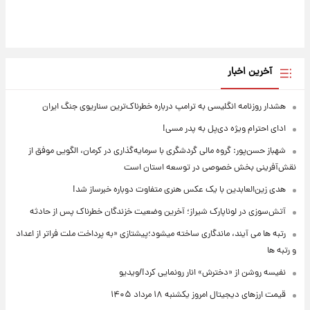
آخرین اخبار
هشدار روزنامه انگلیسی به ترامپ درباره خطرناک‌ترین سناریوی جنگ ایران
ادای احترام ویژه دی‌پل به پدر مسی!
شهباز حسن‌پور: گروه مالی گردشگری با سرمایه‌گذاری در کرمان، الگویی موفق از
نقش‌آفرینی بخش خصوصی در توسعه استان است
هدی زین‌العابدین با یک عکس هنری متفاوت دوباره خبرساز شد!
آتش‌سوزی در لوناپارک شیراز؛ آخرین وضعیت خزندگان خطرناک پس از حادثه
رتبه ها می آیند، ماندگاری ساخته میشود؛پیشتازی «به پرداخت ملت فراتر از اعداد
و رتبه ها
نفیسه روشن از «دخترش» انار رونمایی کرد!/ویدیو
قیمت ارزهای دیجیتال امروز یکشنبه ۱۸ مرداد ۱۴۰۵