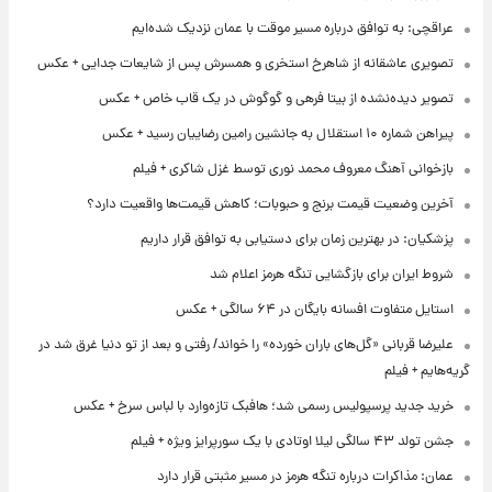
عراقچی: به توافق درباره مسیر موقت با عمان نزدیک شده‌ایم
تصویری عاشقانه از شاهرخ استخری و همسرش پس از شایعات جدایی + عکس
تصویر دیده‌نشده از بیتا فرهی و گوگوش در یک قاب خاص + عکس
پیراهن شماره ۱۰ استقلال به جانشین رامین رضاییان رسید + عکس
بازخوانی آهنگ معروف محمد نوری توسط غزل شاکری + فیلم
آخرین وضعیت قیمت برنج و حبوبات؛ کاهش قیمت‌ها واقعیت دارد؟
پزشکیان: در بهترین زمان برای دستیابی به توافق قرار داریم
شروط ایران برای بازگشایی تنگه هرمز اعلام شد
استایل متفاوت افسانه بایگان در ۶۴ سالگی + عکس
علیرضا قربانی «گل‌های باران خورده» را خواند/ رفتی و بعد از تو دنیا غرق شد در
گریه‌هایم + فیلم
خرید جدید پرسپولیس رسمی شد؛ هافبک تازه‌وارد با لباس سرخ + عکس
جشن تولد ۴۳ سالگی لیلا اوتادی با یک سورپرایز ویژه + فیلم
عمان: مذاکرات درباره تنگه هرمز در مسیر مثبتی قرار دارد