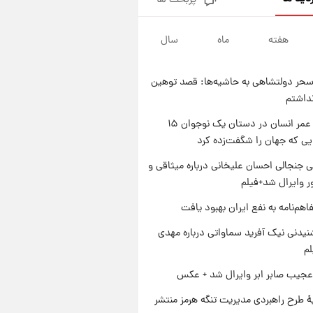
پربحث ها
شارژ جدید کالابرگ برای سه
دهک؛ جزئیات اعلام شد
هفته
ماه
سال
۱ روز پیش
شرایط تازه فروش اقساطی سایپا
اعلام شد؛ شاهین، کوییک، اطلس،
حر دولتشاهی به حاشیه‌ها: قصد توهین
سهند و ساینا با اقساط بلندمدت +
۱ روز پیش
نداشتم
جدول
سیگنال‌های جدید برای بازار طلا؛
پیش‌بینی قیمت سکه و طلا فردا
راز طول عمر انسان در دستان یک نوجوان ۱۵
یی که جهان را شگفت‌زده کرد
۱ روز پیش
فال حافظ پنجشنبه ۱۵ مرداد ماه
 جنجالی احسان علیخانی درباره میثاقی و
۱۴۰۵
 وایرال شد+فیلم
اهم‌نامه به نفع ایران بهبود یافت
یدنی نیک آفرید سماواتی درباره مهدی
لم
عجیب صابر ابر وایرال شد + عکس
ۀ طرح راهبردی مدیریت تنگه هرمز منتشر