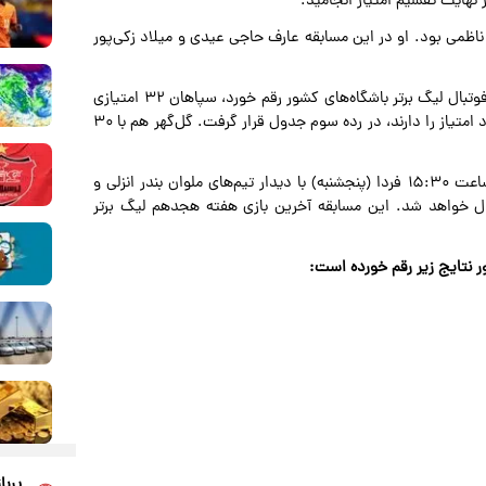
اظمی بود. او در این مسابقه عارف حاجی عیدی و میلاد زکی‌پور
با نتیجه‌ای که در هفتمین مسابقه از هفته هجدهم رقابت‌های فوتبال لیگ برتر باشگاه‌های کشور رقم خورد، سپاهان ۳۲ امتیازی
شد و با تفاضل ۹+ پایین‌تر از تراکتور و استقلال که همین تعداد امتیاز را دارند، در رده سوم جدول قرار گرفت. گل‌گهر هم با ۳۰
هفته هجدهم مسابقات فوتبال لیگ برتر باشگاه‌های کشور از ساعت ۱۵:۳۰ فردا (پنجشنبه) با دیدار تیم‌های ملوان بندر انزلی و
بال خواهد شد. این مسابقه آخرین بازی هفته هجدهم لیگ برتر
ر نتایج زیر رقم خورده است:
پربا