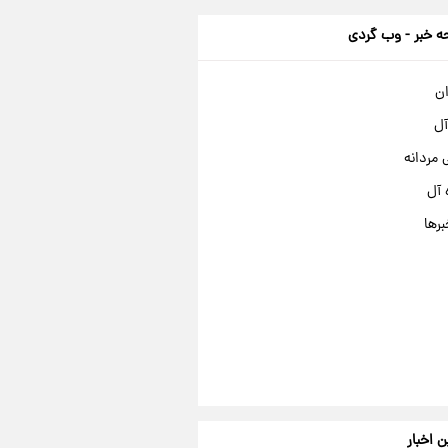
 خبر - وب گردی
ان
آل
مردانه
 آل
برها
ن اخبار