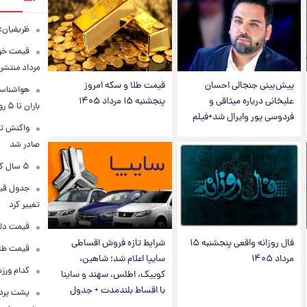
ظریفیان:
مرداد منتشر
پیش‌بینی جنجالی احسان
قیمت طلا و سکه امروز
هواشناسی
علیخانی درباره میثاقی و
پنجشنبه ۱۵ مرداد ۱۴۰۵
باران تا ۵ روز آینده
فردوسی پور وایرال شد+فیلم
واکنش تر
صادر شد
۵ سال کار بیشتر برای این گروه از متقاضیان بازنشستگی
تغییر کرد
قیمت دلار در 
فال روزانه واقعی پنجشنبه ۱۵
شرایط تازه فروش اقساطی
قیمت طلا و سکه
مرداد ۱۴۰۵
سایپا اعلام شد؛ شاهین،
کدام ورزش
کوییک، اطلس، سهند و ساینا
با اقساط بلندمدت + جدول
پشت پرده