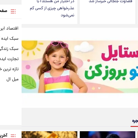
قضاوت جنجالی خبرساز شد
در اختیار من هستند/ با
عذرخواهی چیزی از کسی کم
صفحه
نمی‌شود
اقتصاد ایر
سبک ایده 
سبک زندگی 
تجارت ایده
تازه ترین خ
مبل ال
جره
آخری