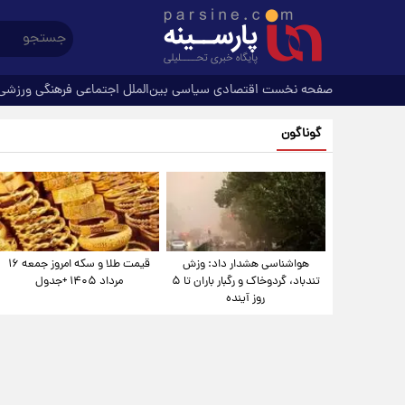
صفحه نخست
اقتصادی
سیاسی
بین‌الملل
اجتماعی
فرهنگی
ورزشی
گوناگون
هواشناسی هشدار داد: وزش
قیمت طلا و سکه امروز جمعه ۱۶
تندباد، گردوخاک و رگبار باران تا ۵
مرداد ۱۴۰۵ +جدول
روز آینده