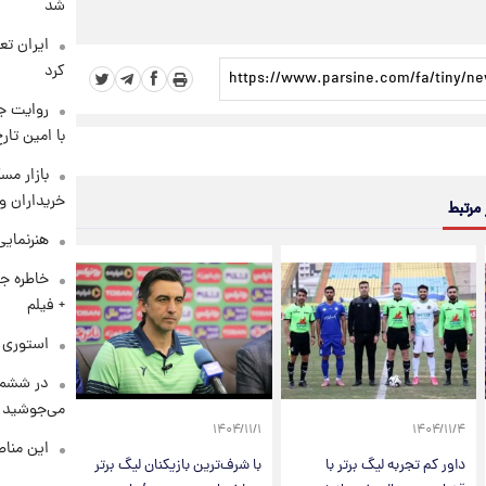
شد
کرد
روایت ج
با امین تار
بازار مس
خریداران و
 مرتبط
هنرنمایی
خاطره جا
+ فیلم
استوری م
در ششم 
می‌جوشید
۱۴۰۴/۱۱/۱
۱۴۰۴/۱۱/۴
این مناط
داور کم تجربه لیگ برتر با
با شرف‌ترین بازیکنان لیگ برتر