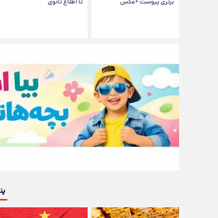
برتری پیوست +عکس
تا اطلاع ثانوی
پن