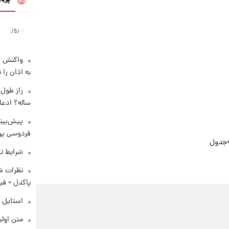
روز
واکنش س
به اذان را 
ساله؟ ادعا
پیش‌بینی
فردوسی پور
شرایط تف
نظرات شن
پاکدل + فی
استایل 
متن اولی