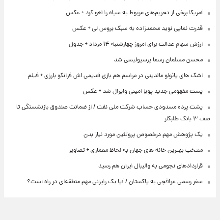
آمریکا برخی از تحریم‌های مربوط به سپاه را لغو کرد + عکس
قدرت نمایی نوید محمدزاده به سبک بروس لی + عکس
ارزش سهام عدالت برای امروز چهارشنبه ۱۴ مرداد + جدول
محسن مسلمان رسما پرسپولیسی شد
اشک های پائولو مالدینی در مراسم هم بازی قدیمی اش فرانکو بارزی + فیلم
پست مفهومی جدید پویا امینی وایرال شد + عکس
پشت پرده‌ مسدودی حساب شرکت ملی نفت / از ضمانت صندوق بازنشستگی تا
صف ۳ بانک طلبکار
یک پژوهش مهم درخصوص پروتئین مورد نیاز بدن
منتخب بهترین خانه های جهان به لحاظ معماری + تصاویر
قراردادهای نجومی به والیبال ایران هم رسید
سفر رسمی عراقچی به پاکستان / آیا یک رایزنی مهم منطقه‌ای در راه است؟