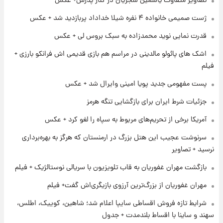
تصاویر متفاوت یاسمین شجریان در کنار پدرش+ عکس
نام خودرو، مبلغ پیش پرداخت و زمان تحویل |
سود مشارکت چند درصد است؟
ژست صمیمی خانواده ۴ نفره شیلا خداداد پربازدید شد + عکس
۱ روز پیش
قدرت نمایی نوید محمدزاده به سبک بروس لی + عکس
زمان پخش «مرد سه هزار چهره» مشخص شد
اشک های پائولو مالدینی در مراسم هم بازی قدیمی اش فرانکو بارزی +
فیلم
۱ روز پیش
پست مفهومی جدید پویا امینی وایرال شد + عکس
کار استقلال و رامین رضاییان رسما تمام شد +
عکس / خداحافظی صمیمانه آبی ها با رامین!
جزئیات شرط ایران برای بازگشایی تنگه هرمز
آمریکا برخی از تحریم‌های مربوط به سپاه را لغو کرد + عکس
۱ روز پیش
آتش اختلاف در اینستاگرام؛ تمجید از حردانی به
سرنوشت عجیب این هتل بزرگ در ارمنستان که هرگز به بهره‌برداری
مذاق رضاییان خوش نیامد+عکس
نرسید + تصاویر
بازگشت مهران غفوریان به قاب تلویزیون با سریالی نوستالژیک + فیلم
۱ روز پیش
پروین اعتصامی در دوران نوجوانی؛ اواخر دهه
مهران غفوریان از بزرگ‌ترین آرزوی بازیگری‌اش گفت+ فیلم
۱۲۹۰ شمسی
شرایط تازه فروش اقساطی سایپا اعلام شد؛ شاهین، کوییک، اطلس،
سهند و ساینا با اقساط بلندمدت + جدول