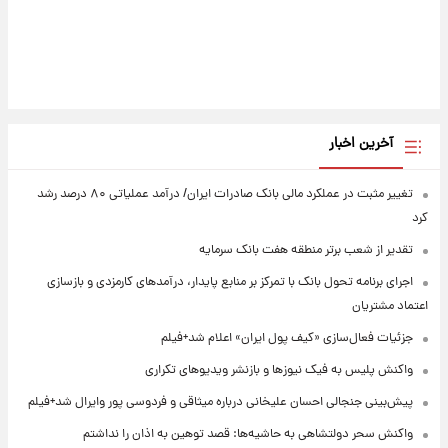
آخرین اخبار
تغییر مثبت در عملکرد مالی بانک صادرات ایران/ درآمد عملیاتی ۸۰ درصد رشد
کرد
تقدیر از شعب برتر منطقه هفت بانک سرمایه
اجرای برنامه تحول بانک با تمرکز بر منابع پایدار، درآمدهای کارمزدی و بازسازی
اعتماد مشتریان
جزئیات فعال‌سازی «کیف پول ایران» اعلام شد+فیلم
واکنش پلیس به فیک نیوزها و بازنشر ویدیوهای تکراری
پیش‌بینی جنجالی احسان علیخانی درباره میثاقی و فردوسی پور وایرال شد+فیلم
واکنش سحر دولتشاهی به حاشیه‌ها: قصد توهین به اذان را نداشتم