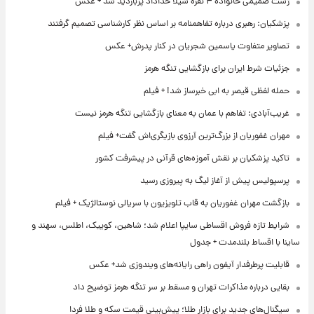
ژست صمیمی خانواده ۴ نفره شیلا خداداد پربازدید شد + عکس
پزشکیان: رهبری درباره تفاهمنامه بر اساس نظر کارشناسی تصمیم گرفتند
تصاویر متفاوت یاسمین شجریان در کنار پدرش+ عکس
جزئیات شرط ایران برای بازگشایی تنگه هرمز
حمله لفظی قیصر به ابی خبرساز شد! + فیلم
غریب‌آبادی: تفاهم با عمان به معنای بازگشایی تنگه هرمز نیست
مهران غفوریان از بزرگ‌ترین آرزوی بازیگری‌اش گفت+ فیلم
تاکید پزشکیان بر نقش آموزه‌های قرآنی در پیشرفت کشور
پرسپولیس پیش از آغاز لیگ به پیروزی رسید
بازگشت مهران غفوریان به قاب تلویزیون با سریالی نوستالژیک + فیلم
شرایط تازه فروش اقساطی سایپا اعلام شد؛ شاهین، کوییک، اطلس، سهند و
ساینا با اقساط بلندمدت + جدول
قابلیت پرطرفدار آیفون راهی رایانه‌های ویندوزی شد+ عکس
بقایی درباره مذاکرات تهران و مسقط بر سر تنگه هرمز توضیح داد
سیگنال‌های جدید برای بازار طلا؛ پیش‌بینی قیمت سکه و طلا فردا