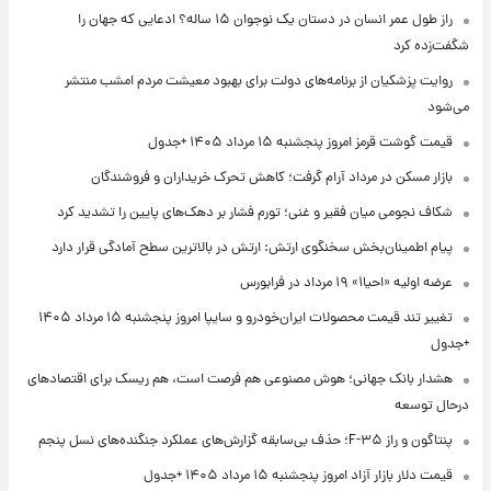
راز طول عمر انسان در دستان یک نوجوان ۱۵ ساله؟ ادعایی که جهان را
شگفت‌زده کرد
روایت پزشکیان از برنامه‌های دولت برای بهبود معیشت مردم امشب منتشر
می‌شود
قیمت گوشت قرمز امروز پنجشنبه ۱۵ مرداد ۱۴۰۵ +جدول
بازار مسکن در مرداد آرام گرفت؛ کاهش تحرک خریداران و فروشندگان
شکاف نجومی میان فقیر و غنی؛ تورم فشار بر دهک‌های پایین را تشدید کرد
پیام اطمینان‌بخش سخنگوی ارتش: ارتش در بالاترین سطح آمادگی قرار دارد
عرضه اولیه «احیا۱» ۱۹ مرداد در فرابورس
تغییر تند قیمت محصولات ایران‌خودرو و سایپا امروز پنجشنبه ۱۵ مرداد ۱۴۰۵
+جدول
هشدار بانک جهانی؛ هوش مصنوعی هم فرصت است، هم ریسک برای اقتصادهای
درحال توسعه
پنتاگون و راز F-۳۵؛ حذف بی‌سابقه گزارش‌های عملکرد جنگنده‌های نسل پنجم
قیمت دلار بازار آزاد امروز پنجشنبه ۱۵ مرداد ۱۴۰۵ +جدول