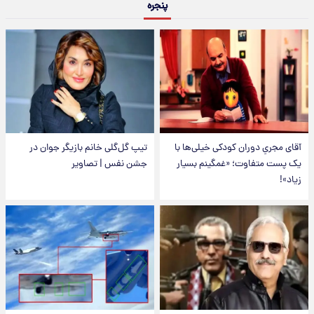
پنجره
آقای مجریِ دوران کودکی خیلی‌ها با
تیپ گل‌گلی خانم بازیگر جوان در
یک پست متفاوت؛ «غمگینم بسیار
جشن نفس | تصاویر
زیاد»!