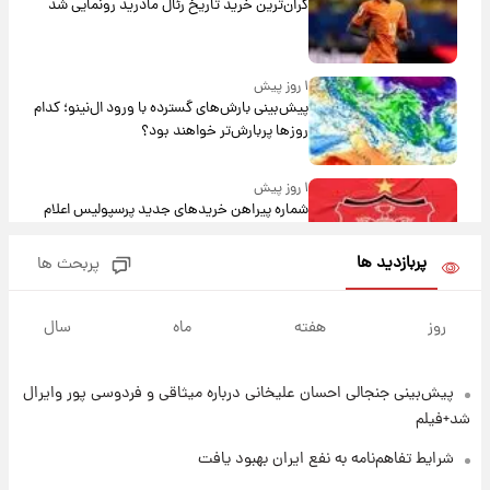
گران‌ترین خرید تاریخ رئال مادرید رونمایی شد
۱ روز پیش
پیش‌بینی بارش‌های گسترده با ورود ال‌نینو؛ کدام
روزها پربارش‌تر خواهند بود؟
۱ روز پیش
شماره پیراهن خریدهای جدید پرسپولیس اعلام
شد؛ تیکدری، محبی و سرگیف با اعداد ویژه
پربازدید ها
پربحث ها
۱ روز پیش
جزئیات فعال‌سازی «کیف پول ایران» اعلام
روز
هفته
ماه
سال
شد+فیلم
پیش‌بینی جنجالی احسان علیخانی درباره میثاقی و فردوسی پور وایرال
۱ روز پیش
تغییر تند قیمت محصولات ایران‌خودرو و سایپا
شد+فیلم
امروز پنجشنبه ۱۵ مرداد ۱۴۰۵ +جدول
شرایط تفاهم‌نامه به نفع ایران بهبود یافت