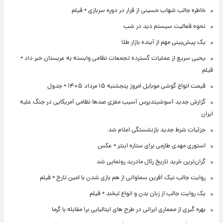
خاطره جالب شهاب حسینی از فرار در دوره سربازی + فیلم
نحوه فعالیت سیستم دید در شب
یک پیش‌بینی مهم از آینده بازار طلا
یحیی سریع از عملیات گسترده تجمعات نظامی وابسته به عربستان خبر داد +
فیلم
قیمت انواع گوشی موبایل امروز پنجشنبه ۱۵ مرداد ۱۴۰۵ + جدول
گزارش جدید آسوشیتدپرس آسیب مغزی صدها نظامی آمریکایی در جنگ علیه
ایران
جزئیات شرط جدید بازنشستگی اعلام شد
استوری مهدی طارمی برای ستاره اینتر + عکس
گران‌ترین خرید تاریخ رئال مادرید رونمایی شد
روایت جالب نیک آفرین سماواتی از هم بازی شدن با امین تارخ + فیلم
یک روایت جالب از زبان بدن و انواع لبخند + فیلم
بهره گیری از معماری ایرانی در طرح های ایتالیایی برا مقابله با گرما