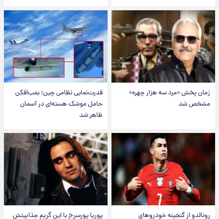
زمان پخش «مرد سه هزار چهره»
قدرت‌نمایی نظامی چین؛ بمب‌افکن
مشخص شد
حامل موشک هسته‌ای در آسمان
ظاهر شد
رونالدو از گنجینه خودروهای
پوریا پورسرخ با این گریم جذابیتش