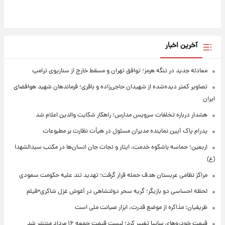
آخرین اخبار
معادله جدید در تنگه هرمز؛ توافق تهران و مسقط خارج از سناریوی ترامپ
تصاویر کمتر دیده‌شده از شهیدان حاجی‌زاده و باقری؛ فرماندهان شهید هوافضای
ایران
هشدار درباره تخلفات سرویس مدارس؛ راهکار شکایت والدین اعلام شد
پدرام پاک آیین نماینده مدیران مسئول در هیأت نظارت بر مطبوعات
اربعین؛ حماسه باشکوه خدمت، ایثار و نجات جان انسان‌ها در مکتب سیدالشهدا
(ع)
مراکز نظامی عربستان هدف حمله قرار گرفت؛ تهدید تند علیه حکومت سعودی
لحظه احساسی دو بازیگر؛ گریه سحر دولتشاهی در آغوش غزل شاکری+فیلم
ظریفیان: مذاکره از موضع قدرت، ابزار صیانت ملی است
قیمت خودروهای سایپا تغییر کرد؛ لیست قیمت جمعه ۱۶ مرداد منتشر شد