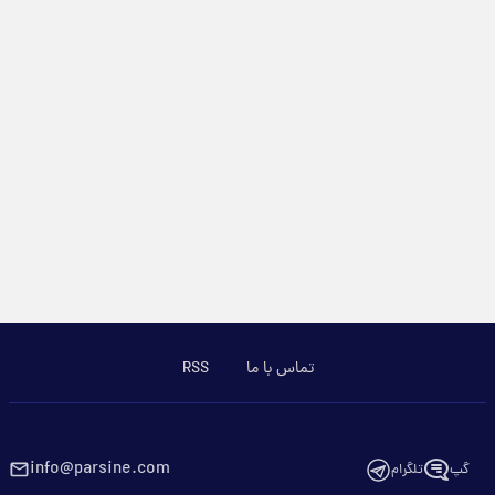
تماس با ما
RSS
info@parsine.com
گپ
تلگرام