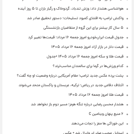
هواشناسی هشدار داد: وزش تندباد، گردوخاک و رگبار باران تا ۵ روز آینده
واکنش ترامپ به افشای کمبود تسلیحات؛ دستور تحقیق صادر شد
۵ سال کار بیشتر برای این گروه از متقاضیان بازنشستگی
جدول قیمت ایران‌خودرو امروز جمعه ۱۶ مرداد؛ قیمت‌ها تغییر کرد
قیمت دلار در بازار آزاد امروز جمعه ۱۶ مرداد ۱۴۰۵
قیمت طلا و سکه امروز جمعه ۱۶ مرداد ۱۴۰۵ +جدول
کدام ورزش‌ها در گرما برای سالمندان مناسب‌ترند؟
پشت پرده عکس جدید ترامپ؛ مقام آمریکایی درباره وضعیت او چه گفت؟
ائتلاف دفاعی جدید در ریاض؛ ترکیه، عربستان و پاکستان متحد می‌شوند
قیمت طلا امروز جمعه ۱۶ مرداد ۱۴۰۵
هشدار محسن رضایی درباره تنگه هرمز؛ مسیر دوم باز نخواهد شد
۶ منبع پنهان ویتامین C
این خوراکی ها مغز را نجات می‌دهند
استایل عجیب صابر ابر وایرال شد + عکس