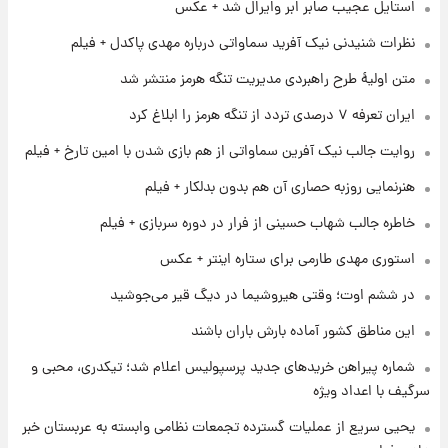
۱ روز پیش
استایل عجیب صابر ابر وایرال شد + عکس
قیمت طلا و سکه امروز پنجشنبه ۱۵ مرداد ۱۴۰۵
نظرات شنیدنی نیک آفرید سماواتی درباره مهدی پاکدل + فیلم
متن اولیۀ طرح راهبردی مدیریت تنگه هرمز منتشر شد
۱ روز پیش
ایران تعرفه ۷ درصدی تردد از تنگه هرمز را ابلاغ کرد
شارژ جدید کالابرگ برای سه دهک؛ جزئیات اعلام
شد
روایت جالب نیک آفرین سماواتی از هم بازی شدن با امین تارخ + فیلم
هنرنمایی روزبه حصاری آن هم بدون بدلکار + فیلم
۱ روز پیش
شرایط تازه فروش اقساطی سایپا اعلام شد؛
خاطره جالب شهاب حسینی از فرار در دوره سربازی + فیلم
شاهین، کوییک، اطلس، سهند و ساینا با اقساط
بلندمدت + جدول
استوری مهدی طارمی برای ستاره اینتر + عکس
۱ روز پیش
در ششم اوت؛ وقتی هیروشیما در دیگ قیر می‌جوشید
سیگنال‌های جدید برای بازار طلا؛ پیش‌بینی
قیمت سکه و طلا فردا
این مناطق کشور آماده بارش باران باشند
شماره پیراهن خریدهای جدید پرسپولیس اعلام شد؛ تیکدری، محبی و
سرگیف با اعداد ویژه
یحیی سریع از عملیات گسترده تجمعات نظامی وابسته به عربستان خبر