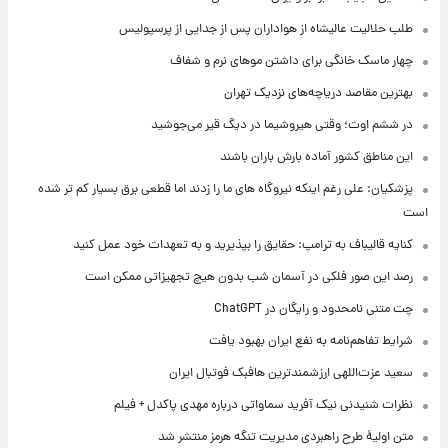
طلب حلالیت عالیشاه از هواداران پس از جدایی از پرسپولیس
چهار ماسک خانگی برای داشتن موهای نرم و شفاف
بهترین مقاصد دریاچه‌های نزدیک تهران
در ششم اوت؛ وقتی هیروشیما در دیگ قیر می‌جوشید
این مناطق کشور آماده بارش باران باشند
پزشکیان: علی رغم اینکه نیروگاه های ما را زدند اما قطعی برق بسیار کم تر شده
است
کنایه قالیباف به ترامپ: حقایق را بپذیرید و به تعهدات خود عمل کنید
رصد این صور فلکی در آسمان شب بدون هیچ تجهیزاتی ممکن است
چت متنی نامحدود و رایگان در ChatGPT
شرایط تفاهم‌نامه به نفع ایران بهبود یافت
سعید عزت‌اللهی ارزشمندترین هافبک فوتبال ایران
نظرات شنیدنی نیک آفرید سماواتی درباره مهدی پاکدل + فیلم
متن اولیۀ طرح راهبردی مدیریت تنگه هرمز منتشر شد