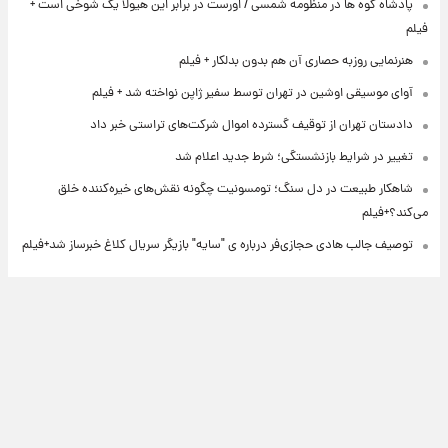
پادشاه کوه ها در منظومه شمسی / اورست در برابر این هیولا یک شوخی است +
فیلم
هنرنمایی روزبه حصاری آن هم بدون بدلکار + فیلم
آوای موسیقی اوشین در تهران توسط سفیر ژاپن نواخته شد + فیلم
دادستان تهران از توقیف گسترده اموال شرکت‌های تراستی خبر داد
تغییر در شرایط بازنشستگی؛ شرط جدید اعلام شد
شاهکار طبیعت در دل سنگ؛ تومسونیت چگونه نقش‌های خیره‌کننده خلق
می‌کند؟+فیلم
توصیف جالب هادی حجازی‌فر درباره ی "سایه" بازیگر سریال کلاغ خبرساز شد+فیلم