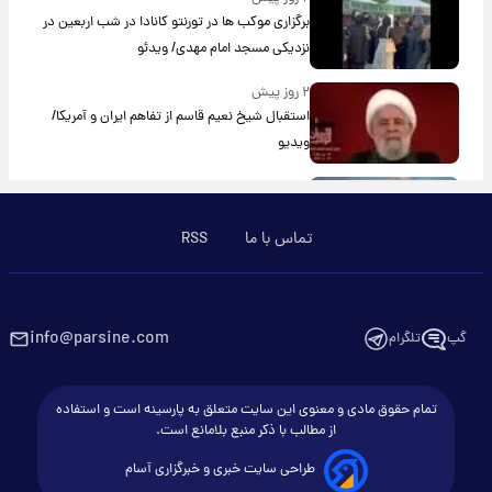
برگزاری موکب ها در تورنتو کانادا در شب اربعین در
نزدیکی مسجد امام مهدی/ ویدئو
۲ روز پیش
استقبال شیخ نعیم قاسم از تفاهم ایران و آمریکا/
ویدیو
۲ روز پیش
پزشکیان: استعفا نخواهم داد
تماس با ما
RSS
۲ روز پیش
گریه مجری زن صداوسیما به خاطر پولدار نبودن!/
ویدیو
info@parsine.com
گپ
تلگرام
۳ روز پیش
خاطره جالب حدیث میرامینی از سریال ستایش/
تمام حقوق مادی و معنوی این سایت متعلق به پارسینه است و استفاده
ویدیو
از مطالب با ذکر منبع بلامانع است.
طراحی سایت خبری و خبرگزاری آسام
۳ روز پیش