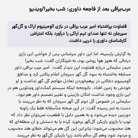
عرب‌براقی بعد از فاجعه داوری: شب بخیر!/ویدیو
قضاوت پراشتباه امیر عرب براقی در بازی آلومینیوم اراک و گل‌گهر
سیرجان نه تنها صدای تیم اراکی را درآورد بلکه اعتراض
کارشناسان داوری را درپی داشت.
به گزارش پارسینه، اما این داور سرشناس پس از حواشی این بازی
درحالی که هنوز هوا روشن بود، به خبرنگاران گفت: شب بخیر!
حیدر سلیمانی درباره قضاوت این دیدار گفت: امیر عرب براقی داور
مسابقه به‌اشتباه به سود گل گهر سیرجان اعلام پنالتی کرد و مدافع
آلومینیوم دخالتی در برهم‌خوردن تعادل مهاجم گل گهر نداشت و او
خودش به زمین افتاد. باتوجه‌به اینکه سیستم کمک‌داور ویدئویی هم در
این بازی وجود نداشت امکان بازبینی و تغییر تصمیم داور هم نبود.
سلیمانی در خصوص گل دوم گل گهر سیرجان که به نظر می‌رسد با
دست به ثمر رسیده گفت: در این صحنه متأسفانه فقط یک زاویه
دوربین دیده می‌شود و به همین دلیل با قطعیت نمی‌توان نظر داد که
توپ با بازوی بازیکن گل‌گهر برخورد کرده یا به دستش و آن منطقه‌ای که
هند محسوب می‌شود؛ بنابراین این گل هم می‌تواند خطای هند محسوب
و مردود شود وهم گل سالم باشد زیرا بازیکن گل‌گهر به نظر می‌رسد