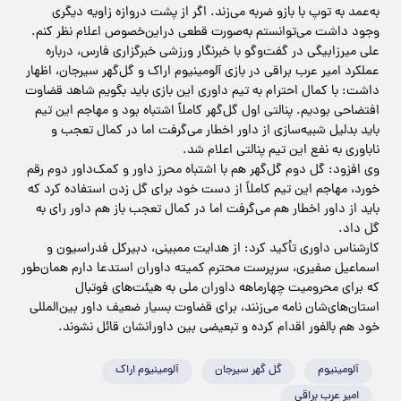
به‌عمد به توپ با بازو ضربه می‌زند. اگر از پشت دروازه زاویه دیگری
وجود داشت می‌توانستم به‌صورت قطعی دراین‌خصوص اعلام نظر کنم.
علی میرزابیگی در گفت‌وگو با خبرنگار ورزشی خبرگزاری فارس، درباره
عملکرد امیر عرب براقی در بازی آلومینیوم اراک و گل‌گهر سیرجان، اظهار
داشت: با کمال احترام به تیم داوری این بازی باید بگویم شاهد قضاوت
افتضاحی بودیم. پنالتی اول گل‌گهر کاملاً اشتباه بود و مهاجم این تیم
باید بدلیل شبیه‌سازی از داور اخطار می‌گرفت اما در کمال تعجب و
ناباوری به نفع این تیم پنالتی اعلام شد.
وی افزود: گل دوم گل‌گهر هم با اشتباه محرز داور و کمک‌داور دوم رقم
خورد، مهاجم این تیم کاملاً از دست خود برای گل زدن استفاده کرد که
باید از داور اخطار هم می‌گرفت اما در کمال تعجب باز هم داور رای به
گل داد.
کارشناس داوری تأکید کرد: از هدایت ممبینی، دبیرکل فدراسیون و
اسماعیل صفیری، سرپرست محترم کمیته داوران استدعا دارم همان‌طور
که برای محرومیت چهار‌ماهه داوران ملی به هیئت‌های فوتبال
استان‌های‌شان نامه می‌زنند، برای قضاوت بسیار ضعیف داور بین‌المللی
خود هم بالفور اقدام‌ کرده و تبعیضی بین داورانشان قائل نشوند.
آلومینیوم
گل گهر سیرجان
آلومینیوم اراک
امیر عرب براقی