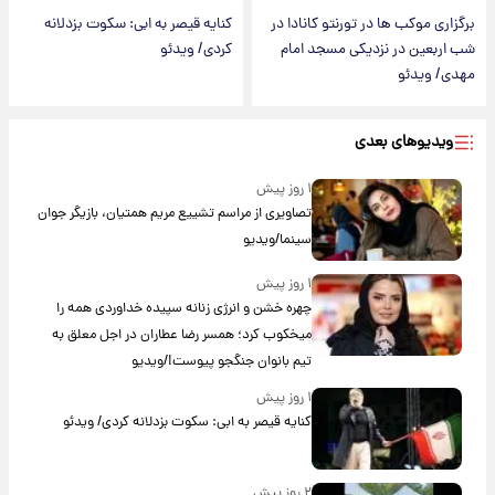
برگزاری موکب ها در تورنتو کانادا در
کنایه قیصر به ابی: سکوت بزدلانه
شب اربعین در نزدیکی مسجد امام
کردی/ ویدئو
مهدی/ ویدئو
ویدیوهای بعدی
۱ روز پیش
تصاویری از مراسم تشییع مریم همتیان، بازیگر جوان
سینما/ویدیو
۱ روز پیش
چهره خشن و انرژی زنانه سپیده خداوردی همه را
میخکوب کرد؛ همسر رضا عطاران در اجل معلق به
تیم بانوان جنگجو پیوست!/ویدیو
۱ روز پیش
کنایه قیصر به ابی: سکوت بزدلانه کردی/ ویدئو
۲ روز پیش