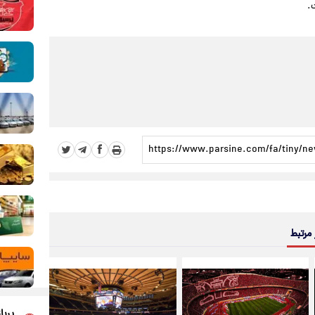
.
 مرتبط
پربا