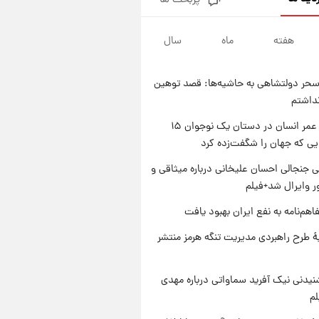
پربحث ها
سیگنال‌های جدید برای بازار طلا؛
پیش‌بینی قیمت سکه و طلا فردا
هفته
ماه
سال
۱ روز پیش
فال حافظ پنجشنبه ۱۵ مرداد ماه
۱۴۰۵
حر دولتشاهی به حاشیه‌ها: قصد توهین
۱ روز پیش
نداشتم
فال قهوه روزانه پنجشنبه ۱۵ مرداد
ماه ۱۴۰۵
راز طول عمر انسان در دستان یک نوجوان ۱۵
یی که جهان را شگفت‌زده کرد
۱ روز پیش
فال روزانه واقعی پنجشنبه ۱۵
 جنجالی احسان علیخانی درباره میثاقی و
مرداد ۱۴۰۵
 وایرال شد+فیلم
اهم‌نامه به نفع ایران بهبود یافت
ۀ طرح راهبردی مدیریت تنگه هرمز منتشر
یدنی نیک آفرید سماواتی درباره مهدی
لم