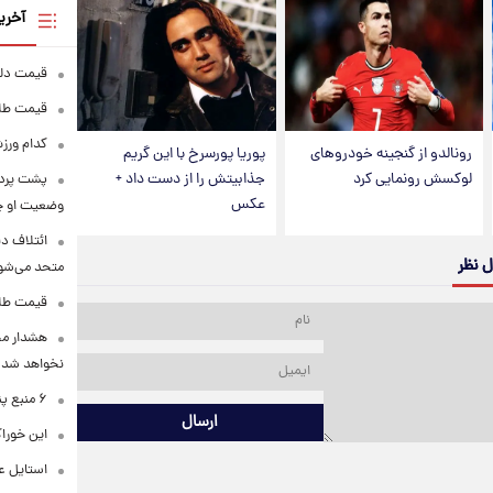
آخری
قیمت دلار در 
قیمت طلا و سکه
کدام ورزش
رونالدو از گنجینه خودروهای
پوریا پورسرخ با این گریم
لوکسش رونمایی کرد
جذابیتش را از دست داد +
پشت پرده
عکس
وضعیت او 
ائتلاف د
ل نظر
متحد می‌شو
قیمت طلا امرو
هشدار محس
نخواهد شد
۶ منبع پنهان ویتامین C
ارسال
این خوراک
استایل ع