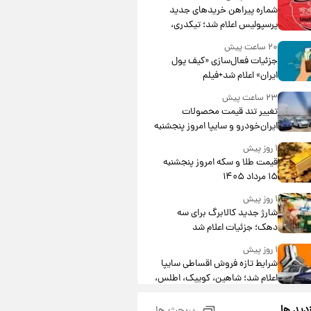
شماره پیراهن خریدهای جدید
پرسپولیس اعلام شد؛ تیکدری،
محبی و سرگیف با اعداد ویژه
۲۰ ساعت پیش
جزئیات فعال‌سازی «کیف پول
ایران» اعلام شد+فیلم
۲۳ ساعت پیش
تغییر تند قیمت محصولات
ایران‌خودرو و سایپا امروز پنجشنبه
۱۵ مرداد ۱۴۰۵ +جدول
۱ روز پیش
قیمت طلا و سکه امروز پنجشنبه
۱۵ مرداد ۱۴۰۵
۱ روز پیش
شارژ جدید کالابرگ برای سه
دهک؛ جزئیات اعلام شد
۱ روز پیش
شرایط تازه فروش اقساطی سایپا
اعلام شد؛ شاهین، کوییک، اطلس،
سهند و ساینا با اقساط بلندمدت +
۱ روز پیش
جدول
زدید ها