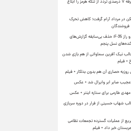
ایران تعرفه ۷ درصدی تردد از تنگه هرمز را ابلاغ
کن در مرداد آرام گرفت؛ کاهش تحرک
 فروشندگان
پنتاگون و راز F-35؛ حذف بی‌سابقه گزارش‌های
نده‌های نسل پنجم
الب نیک آفرین سماواتی از هم بازی شدن
خ + فیلم
 روزبه حصاری آن هم بدون بدلکار + فیلم
عجیب صابر ابر وایرال شد + عکس
هدی طارمی برای ستاره اینتر + عکس
لب شهاب حسینی از فرار در دوره سربازی
یع از عملیات گسترده تجمعات نظامی
ربستان خبر داد + فیلم