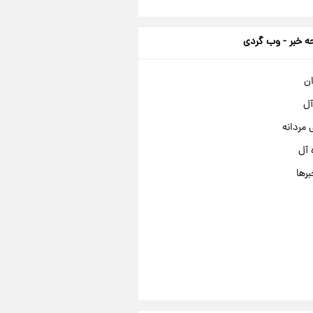
 خبر - وب گردی
ان
آل
مردانه
 آل
برها