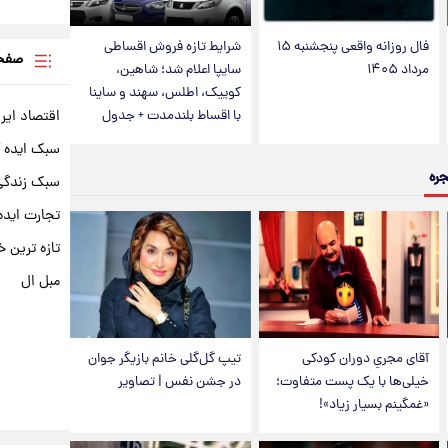
فال روزانه واقعی پنجشنبه ۱۵
شرایط تازه فروش اقساطی
صفحه
مرداد ۱۴۰۵
سایپا اعلام شد؛ شاهین،
کوییک، اطلس، سهند و ساینا
اقتصاد ایر
با اقساط بلندمدت + جدول
سبک ایده 
جره
سبک زندگی 
تجارت ایده
تازه ترین خ
مبل ال
آقای مجریِ دوران کودکی
تیپ گل‌گلی خانم بازیگر جوان
خیلی‌ها با یک پست متفاوت؛
در جشن نفس | تصاویر
«غمگینم بسیار زیاد»!