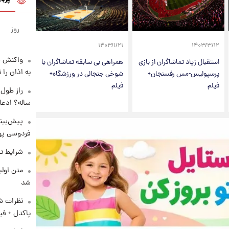
روز
۱۴۰۳/۱/۲۱
۱۴۰۳/۳/۱۲
واکنش س
استقبال زیاد تماشاگران از بازی
همراهی بی سابقه تماشاگران با
به اذان را 
پرسپولیس-مس رفسنجان+
شوخی جنجالی در ورزشگاه+
فیلم
فیلم
ساله؟ ادعا
پیش‌بینی
فردوسی پور
شرایط تف
متن اولی
شد
نظرات شن
پاکدل + فی