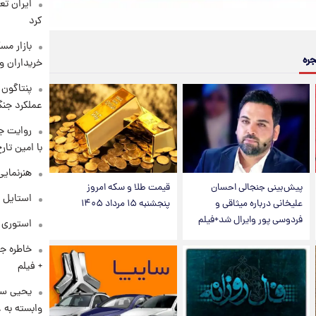
کرد
بازار مس
جره
خریداران و
عملکرد جنگ
روایت ج
با امین تار
هنرنمایی
پیش‌بینی جنجالی احسان
قیمت طلا و سکه امروز
استایل 
علیخانی درباره میثاقی و
پنجشنبه ۱۵ مرداد ۱۴۰۵
فردوسی پور وایرال شد+فیلم
استوری م
خاطره جا
+ فیلم
یحیی سر
وابسته به ع