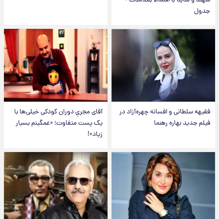
سهند و ساینا با اقساط بلندمدت +
جدول
فقیهه سلطانی و افسانه چهره‌آزاد در
آقای مجریِ دوران کودکی خیلی‌ها با
فیلم جدید بهاره رهنما
یک پست متفاوت؛ «غمگینم بسیار
زیاد»!