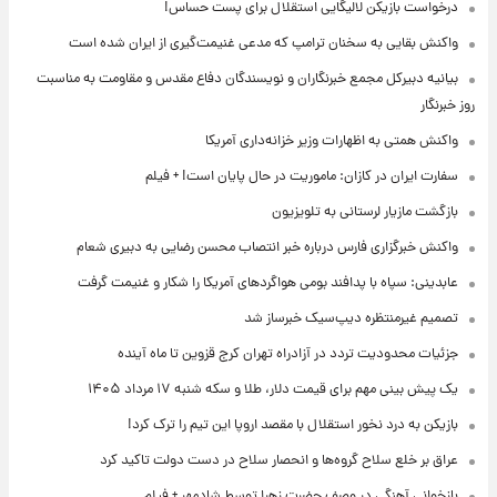
درخواست بازیکن لالیگایی استقلال برای پست حساس!
واکنش بقایی به سخنان ترامپ که مدعی غنیمت‌گیری از ایران شده است
بیانیه دبیرکل مجمع خبرنگاران و نویسندگان دفاع مقدس و مقاومت به مناسبت
روز خبرنگار
واکنش همتی به اظهارات وزیر خزانه‌داری آمریکا
سفارت ایران در کازان: ماموریت در حال پایان است! + فیلم
بازگشت مازیار لرستانی به تلویزیون
واکنش خبرگزاری فارس درباره خبر انتصاب محسن رضایی به دبیری شعام
عابدینی: سپاه با پدافند بومی هواگردهای آمریکا را شکار و غنیمت گرفت
تصمیم غیرمنتظره دیپ‌سیک خبرساز شد
جزئیات محدودیت تردد در آزادراه تهران کرج قزوین تا ماه آینده
یک پیش ‌بینی مهم برای قیمت دلار، طلا و سکه شنبه ۱۷ مرداد ۱۴۰۵
بازیکن به درد نخور استقلال با مقصد اروپا این تیم را ترک کرد!
عراق بر خلع سلاح گروه‌ها و انحصار سلاح در دست دولت تاکید کرد
بازخوانی آهنگی در وصف حضرت زهرا توسط شادمهر + فیلم