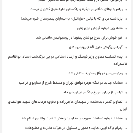
ریاض: توافق دفاعی با ترکیه و پاکستان علیه هیچ کشوری نیست
بازداشت مردی که با لباس «عزرائیل» به بیماران بیمارستان خیره می‌شد!
همه چیز درباره فروش موی زنان
خبر خوش برای سرخ پوشان بیفوما در پرسپولیس ماندنی شد
گربه بازیگوش دلیل قطع برق این شهر
پیام تسلیت معاون وزیر فرهنگ و ارشاد اسلامی در پی درگذشت استاد ابوالقاسم
قاسم‌زاده
وینیسیوس در رئال مادرید ماندنی شد
معادله جدید در تنگه هرمز؛ توافق تهران و مسقط خارج از سناریوی ترامپ
ترامپ از پایان سریع جنگ با ایران خبر داد
تصاویر کمتر دیده‌شده از شهیدان حاجی‌زاده و باقری؛ فرماندهان شهید هوافضای
ایران
هشدار درباره تخلفات سرویس مدارس؛ راهکار شکایت والدین اعلام شد
پدرام پاک آیین نماینده مدیران مسئول در هیأت نظارت بر مطبوعات