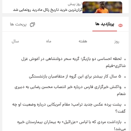
۱ روز پیش
گران‌ترین خرید تاریخ رئال مادرید رونمایی شد
پربازدید ها
پربحث ها
۱ روز پیش
پیش‌بینی بارش‌های گسترده با ورود ال‌نینو؛ کدام
روز
هفته
ماه
سال
روزها پربارش‌تر خواهند بود؟
لحظه احساسی دو بازیگر؛ گریه سحر دولتشاهی در آغوش غزل
۱ روز پیش
شماره پیراهن خریدهای جدید پرسپولیس اعلام
شاکری+فیلم
شد؛ تیکدری، محبی و سرگیف با اعداد ویژه
۵ سال کار بیشتر برای این گروه از متقاضیان بازنشستگی
۱ روز پیش
واکنش خبرگزاری فارس درباره خبر انتصاب محسن رضایی به دبیری
جزئیات فعال‌سازی «کیف پول ایران» اعلام
شعام
شد+فیلم
پشت پرده عکس جدید ترامپ؛ مقام آمریکایی درباره وضعیت او چه
گفت؟
۱ روز پیش
تغییر تند قیمت محصولات ایران‌خودرو و سایپا
بازداشت مردی که با لباس «عزرائیل» به بیماران بیمارستان خیره
امروز پنجشنبه ۱۵ مرداد ۱۴۰۵ +جدول
می‌شد!