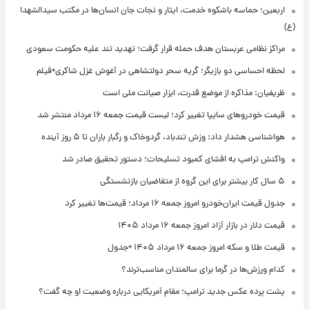
اربعین؛ حماسه باشکوه خدمت، ایثار و نجات جان انسان‌ها در مکتب سیدالشهدا
(ع)
مراکز نظامی عربستان هدف حمله قرار گرفت؛ تهدید تند علیه حکومت سعودی
لحظه احساسی دو بازیگر؛ گریه سحر دولتشاهی در آغوش غزل شاکری+فیلم
ظریفیان: مذاکره از موضع قدرت، ابزار صیانت ملی است
قیمت خودروهای سایپا تغییر کرد؛ لیست قیمت جمعه ۱۶ مرداد منتشر شد
هواشناسی هشدار داد: وزش تندباد، گردوخاک و رگبار باران تا ۵ روز آینده
واکنش ترامپ به افشای کمبود تسلیحات؛ دستور تحقیق صادر شد
۵ سال کار بیشتر برای این گروه از متقاضیان بازنشستگی
جدول قیمت ایران‌خودرو امروز جمعه ۱۶ مرداد؛ قیمت‌ها تغییر کرد
قیمت دلار در بازار آزاد امروز جمعه ۱۶ مرداد ۱۴۰۵
قیمت طلا و سکه امروز جمعه ۱۶ مرداد ۱۴۰۵ +جدول
کدام ورزش‌ها در گرما برای سالمندان مناسب‌ترند؟
پشت پرده عکس جدید ترامپ؛ مقام آمریکایی درباره وضعیت او چه گفت؟