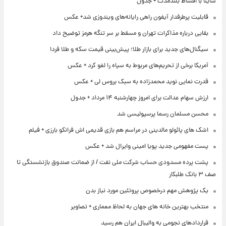
ساینا با اقساط بلندمدت + جدول
قابلیت پرطرفدار آیفون راهی رایانه‌های ویندوزی شد+ عکس
بقایی درباره مذاکرات تهران و مسقط بر سر تنگه هرمز توضیح داد
سیگنال‌های جدید برای بازار طلا؛ پیش‌بینی قیمت سکه و طلا فردا
آمریکا برخی از تحریم‌های مربوط به سپاه را لغو کرد + عکس
قدرت نمایی نوید محمدزاده به سبک بروس لی + عکس
ارزش سهام عدالت برای امروز چهارشنبه ۱۴ مرداد + جدول
محسن مسلمان رسما پرسپولیسی شد
اشک های پائولو مالدینی در مراسم هم بازی قدیمی اش فرانکو بارزی + فیلم
پست مفهومی جدید پویا امینی وایرال شد + عکس
پشت پرده‌ مسدودی حساب شرکت ملی نفت / از ضمانت صندوق بازنشستگی تا
صف ۳ بانک طلبکار
یک پژوهش مهم درخصوص پروتئین مورد نیاز بدن
منتخب بهترین خانه های جهان به لحاظ معماری + تصاویر
قراردادهای نجومی به والیبال ایران هم رسید