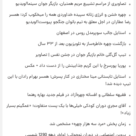
تصاویری از مراسم تشییع مریم همتیان، بازیگر جوان سینما/ویدیو
۲۰ ساعت پیش
پروین اعتصامی در دوران نوجوانی؛ اواخر دهه
چهره خشن و انرژی زنانه سپیده خداوردی همه را میخکوب کرد؛ همسر
۱۲۹۰ شمسی
رضا عطاران در اجل معلق به تیم بانوان جنگجو پیوست!/ویدیو
۲۰ ساعت پیش
استایل جالب سوپرمدل روس در اصفهان
قدرت‌نمایی نظامی چین؛ بمب‌افکن حامل موشک
بازگشت چهره خاطره‌ساز به تلویزیون بعد از ۳۳ سال
هسته‌ای در آسمان ظاهر شد
تیپ گل‌گلی خانم بازیگر جوان در جشن نفس | تصاویر
۲۱ ساعت پیش
پوریا پورسرخ با این گریم جذابیتش را از دست داد + عکس
رونالدو از گنجینه خودروهای لوکسش رونمایی
کرد
استایل تابستانی مینا مختاری در کنار پسرش؛ همسر بهرام رادان با این
تیپ دیده شد!
۲۳ ساعت پیش
فقیهه سلطانی و افسانه چهره‌آزاد در فیلم جدید بهاره رهنما
قیمت دلار در بازار آزاد امروز چهارشنبه ۱۴ مرداد
۱۴۰۵/ نرخ‌ها ثابت ماند؟ +جدول
آقای مجریِ دوران کودکی خیلی‌ها با یک پست متفاوت؛ «غمگینم بسیار
زیاد»!
۲۳ ساعت پیش
علی مطهری: اجرای کامل تفاهم‌نامه اسلام‌آباد،
زمان پخش «مرد سه هزار چهره» مشخص شد
پیروزی بزرگ‌تری برای ایران است
پروین اعتصامی در دوران نوجوانی؛ اواخر دهه 1290 شمسی