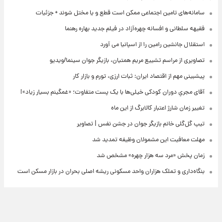
سامانه‌های تامین اجتماعی ممکن است قطع و یا مختل شوند + جزئیات
فقیهه سلطانی و افسانه چهره‌آزاد در فیلم جدید بهاره رهنما
استقلال جانشین رامین را از اسپانیا می آورد
تصاویری از مراسم تشییع مریم همتیان، بازیگر جوان سینما/ویدیو
پیشبینی مهم از اقتصاد ایران: ثبات ارزی، تورم و بازار کار
آقای مجریِ دوران کودکی خیلی‌ها با یک پست متفاوت؛ «غمگینم بسیار زیاد»!
تغییر زمان شارژ اعتبار کالابرگ از این ماه
تیپ گل‌گلی خانم بازیگر جوان در جشن نفس | تصاویر
مهلت معافیت این مشمولان وظیفه تمدید شد
زمان پخش «مرد سه هزار چهره» مشخص شد
بنگاه‌داری و تملک هزاران واحد مسکونی ریشه اصلی بحران در بازار مسکن است