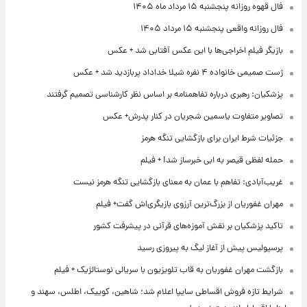
فال قهوه روزانه پنجشنبه ۱۵ مرداد ماه ۱۴۰۵
فال روزانه واقعی پنجشنبه ۱۵ مرداد ۱۴۰۵
بازیگر فیلم اخراجی‌ها با این عکس آفتابی شد + عکس
ژست صمیمی خانواده ۴ نفره شیلا خداداد پربازدید شد + عکس
پزشکیان: رهبری درباره تفاهمنامه بر اساس نظر کارشناسی تصمیم گرفتند
تصاویر متفاوت یاسمین شجریان در کنار پدرش+ عکس
جزئیات شرط ایران برای بازگشایی تنگه هرمز
حمله لفظی قیصر به ابی خبرساز شد! + فیلم
غریب‌آبادی: تفاهم با عمان به معنای بازگشایی تنگه هرمز نیست
مهران غفوریان از بزرگ‌ترین آرزوی بازیگری‌اش گفت+ فیلم
تاکید پزشکیان بر نقش آموزه‌های قرآنی در پیشرفت کشور
پرسپولیس پیش از آغاز لیگ به پیروزی رسید
بازگشت مهران غفوریان به قاب تلویزیون با سریالی نوستالژیک + فیلم
شرایط تازه فروش اقساطی سایپا اعلام شد؛ شاهین، کوییک، اطلس، سهند و