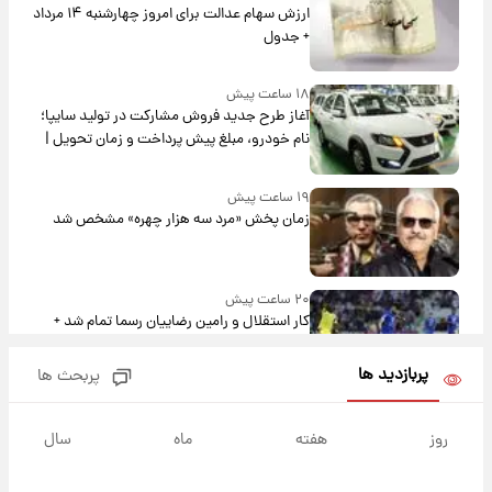
ارزش سهام عدالت برای امروز چهارشنبه ۱۴ مرداد
+ جدول
۱۸ ساعت پیش
آغاز طرح جدید فروش مشارکت در تولید سایپا؛
نام خودرو، مبلغ پیش پرداخت و زمان تحویل |
سود مشارکت چند درصد است؟
۱۹ ساعت پیش
زمان پخش «مرد سه هزار چهره» مشخص شد
۲۰ ساعت پیش
کار استقلال و رامین رضاییان رسما تمام شد +
عکس / خداحافظی صمیمانه آبی ها با رامین!
پربازدید ها
پربحث ها
۲۰ ساعت پیش
آتش اختلاف در اینستاگرام؛ تمجید از حردانی به
روز
هفته
ماه
سال
مذاق رضاییان خوش نیامد+عکس