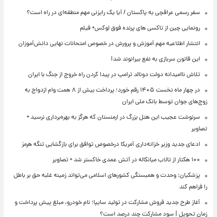
سفر رسمی عراقچی به پاکستان / آیا یک رایزنی مهم منطقه‌ای در راه است؟
رونمایی چین از تاکسی های پرنده فوق لوکس+ فیلم
انتشار اطلاعیه مهم آموزش و پرورش در خصوص امتحانات نهایی دانش‌آموزان
این قانون سربازی به نفع بیرانوند شد!
تلاش ناامیدانه‌ دولت دونالد ترامپ در پیدا کردن راه خروج از جنگ با ایران
در چهار ماه نخست ۱۴۰۵ رقم خورد؛ پرداخت بیش از ۸ همت وام ازدواج به
زوج‌های جوان توسط بانک ملی ایران
سرنوشت عجیب این هتل بزرگ در ارمنستان که هرگز به بهره‌برداری نرسید +
تصاویر
ادعای جدید وزیر خزانه‌داری آمریکا درخصوص توافق برای بازگشایی تنگه هرمز
۱۰۰ هکتار از تالاب میانکاله در آتش عمدی خاکستر شد + تصاویر
پزشکیان: وحدت و همبستگی کشورهای اسلامی می‌تواند زمینه غلبه حق بر باطل
را فراهم کند
آغاز طرح جدید فروش مشارکت در تولید سایپا؛ نام خودرو، مبلغ پیش پرداخت و
زمان تحویل | سود مشارکت چند درصد است؟