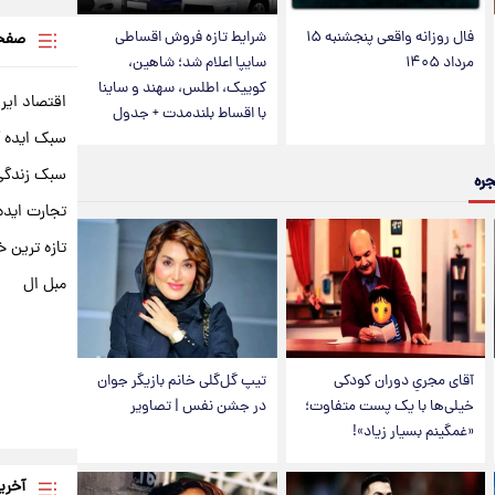
فال روزانه واقعی پنجشنبه ۱۵
شرایط تازه فروش اقساطی
صفحه
مرداد ۱۴۰۵
سایپا اعلام شد؛ شاهین،
کوییک، اطلس، سهند و ساینا
اقتصاد ایر
با اقساط بلندمدت + جدول
سبک ایده 
سبک زندگی 
جره
تجارت ایده
تازه ترین خ
مبل ال
آقای مجریِ دوران کودکی
تیپ گل‌گلی خانم بازیگر جوان
خیلی‌ها با یک پست متفاوت؛
در جشن نفس | تصاویر
«غمگینم بسیار زیاد»!
آخری