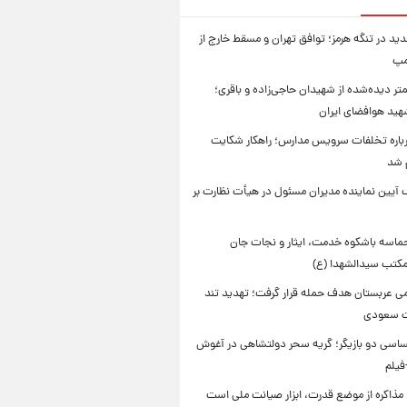
ید در تنگه هرمز؛ توافق تهران و مسقط خارج از
مپ
تر دیده‌شده از شهیدان حاجی‌زاده و باقری؛
هید هوافضای ایران
باره تخلفات سرویس مدارس؛ راهکار شکایت
م شد
 آیین نماینده مدیران مسئول در هیأت نظارت بر
حماسه باشکوه خدمت، ایثار و نجات جان
 مکتب سیدالشهدا (ع)
امی عربستان هدف حمله قرار گرفت؛ تهدید تند
ت سعودی
اسی دو بازیگر؛ گریه سحر دولتشاهی در آغوش
فیلم
 مذاکره از موضع قدرت، ابزار صیانت ملی است