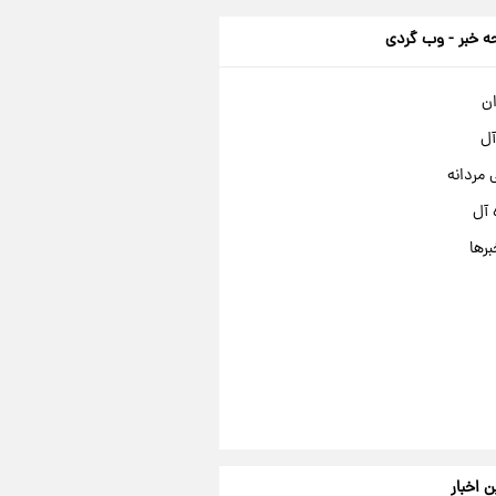
 خبر - وب گردی
ان
آل
مردانه
 آل
برها
ن اخبار