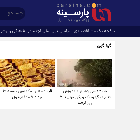
صفحه نخست
اقتصادی
سیاسی
بین‌الملل
اجتماعی
فرهنگی
ورزشی
گوناگون
هواشناسی هشدار داد: وزش
قیمت طلا و سکه امروز جمعه ۱۶
تندباد، گردوخاک و رگبار باران تا ۵
مرداد ۱۴۰۵ +جدول
روز آینده