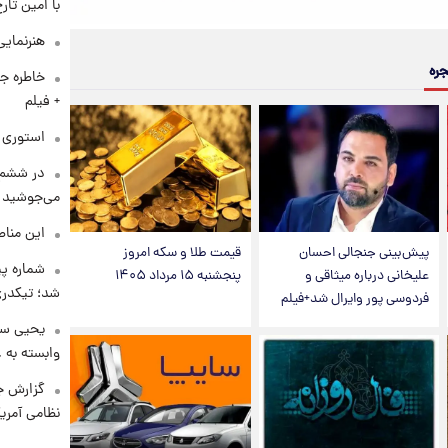
با امین تار
هنرنمایی
جره
خاطره جا
+ فیلم
استوری م
در ششم 
می‌جوشید
این مناط
پیش‌بینی جنجالی احسان
قیمت طلا و سکه امروز
شماره پ
علیخانی درباره میثاقی و
پنجشنبه ۱۵ مرداد ۱۴۰۵
شد؛ تیکدری
فردوسی پور وایرال شد+فیلم
یحیی سر
وابسته به ع
گزارش ج
نظامی آمری