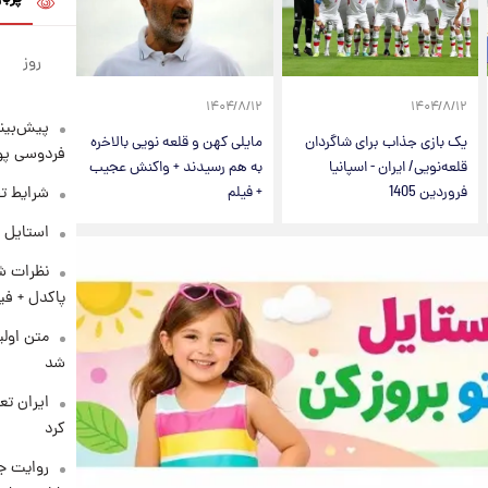
روز
۱۴۰۴/۸/۱۲
۱۴۰۴/۸/۱۲
پیش‌بینی
یک بازی جذاب برای شاگردان
مایلی کهن و قلعه نویی بالاخره
فردوسی پور
قلعه‌نویی/ ایران - اسپانیا
به هم رسیدند + واکنش عجیب
شرایط تف
فروردین 1405
+ فیلم
استایل 
نظرات شن
پاکدل + فی
متن اولی
شد
کرد
روایت ج