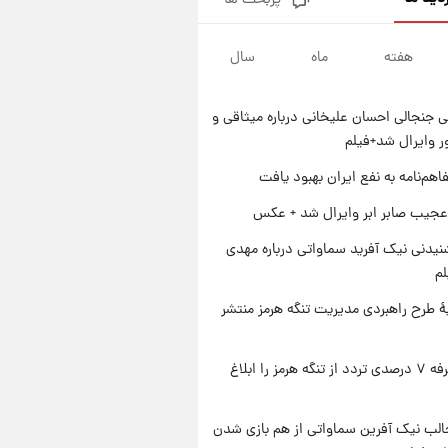
پربحث ها
قیمت طلا و سکه امروز پنجشنبه
۱۵ مرداد ۱۴۰۵
هفته
ماه
سال
۱ روز پیش
شارژ جدید کالابرگ برای سه
دهک؛ جزئیات اعلام شد
 جنجالی احسان علیخانی درباره میثاقی و
۱ روز پیش
 وایرال شد+فیلم
شرایط تازه فروش اقساطی سایپا
اعلام شد؛ شاهین، کوییک، اطلس،
اهم‌نامه به نفع ایران بهبود یافت
سهند و ساینا با اقساط بلندمدت +
۱ روز پیش
عجیب صابر ابر وایرال شد + عکس
جدول
سیگنال‌های جدید برای بازار طلا؛
پیش‌بینی قیمت سکه و طلا فردا
یدنی نیک آفرید سماواتی درباره مهدی
لم
ۀ طرح راهبردی مدیریت تنگه هرمز منتشر
ایران تعرفه ۷ درصدی تردد از تنگه هرمز را ابلاغ
الب نیک آفرین سماواتی از هم بازی شدن