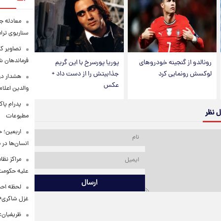
معادله جد
سناریوی ترا
تصاویر کم
فرماندهان ش
رونالدو از گنجینه خودروهای
پوریا پورسرخ با این گریم
لوکسش رونمایی کرد
جذابیتش را از دست داد +
هشدار در
عکس
والدین اعلا
پدرام پاک
ل نظر
مطبوعات
اربعین؛ 
انسان‌ها در
مراکز نظ
علیه حکوم
ارسال
لحظه احس
غزل شاکری+
ظریفیان: