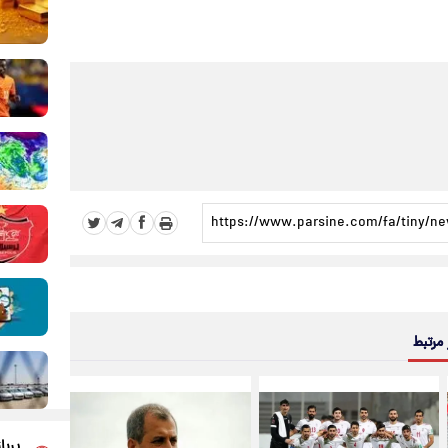
 مرتبط
پربا